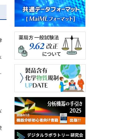
律
体
す
な
使