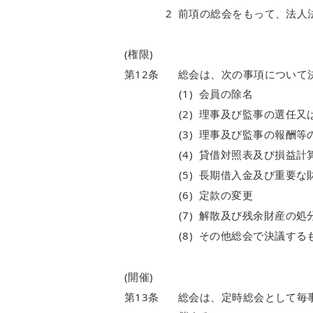
2
前項の総会をもって、法人
(権限)
第12条
総会は、次の事項について
(1)
会員の除名
(2)
理事及び監事の選任又
(3)
理事及び監事の報酬等
(4)
貸借対照表及び損益計算
(5)
長期借入金及び重要な
(6)
定款の変更
(7)
解散及び残余財産の処
(8)
その他総会で決議する
(開催)
第13条
総会は、定時総会として毎