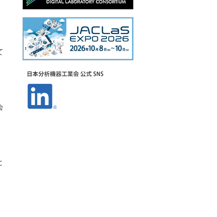
。
て
会
と