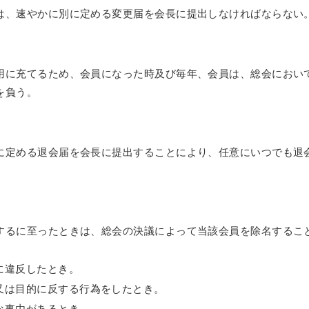
は、速やかに別に定める変更届を会長に提出しなければならない
用に充てるため、会員になった時及び毎年、会員は、総会におい
を負う。
に定める退会届を会長に提出することにより、任意にいつでも退
するに至ったときは、総会の決議によって当該会員を除名するこ
に違反したとき。
又は目的に反する行為をしたとき。
な事由があるとき。