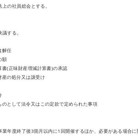
法上の社員総会とする。
決議する。
は解任
の額
書(正味財産増減計算書)の承認
財産の処分又は譲受け
分
ものとして法令又はこの定款で定められた事項
事業年度終了後3箇月以内に1回開催するほか、必要がある場合に