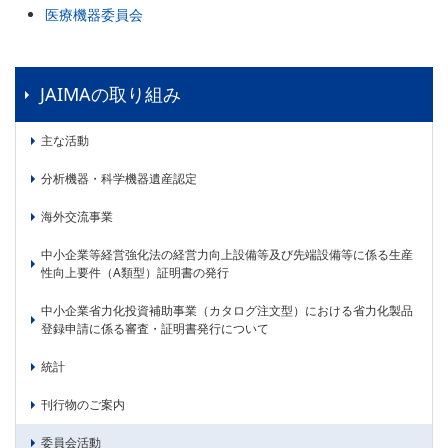
委員会活動
医療機器委員会
食品
協力企業との適正取引の推進
ライフサイエンス
分析用X線検査装置他PCB廃棄物処理について
イメージング
JAIMAの取り組み
材料
会員会社
主な活動
X線・放射光
会員リスト
分析機器・科学機器遺産認定
PICK UP
CONTENTS
入会のご案内
海外交流事業
入会金・会費規程
中小企業等経営強化法の経営力向上設備等及び先端設備等に係る生産
性向上要件（A類型）証明書の発行
ニュース＆イベント
中小企業省力化投資補助事業（カタログ注文型）における省力化製品
登録申請に係る審査・証明書発行について
ニュース
統計
プレスリリース
刊行物のご案内
イベント
委員会活動