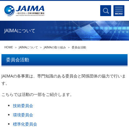
事業計画書
はじめに
沿革
電磁波(光)
コンプライアンスプログラム
Ｘ線
採用
JAIMAについて
クロマトグラフ
パンフレット
質量分析
関連リンク
HOME
JAIMAについて
JAIMAの取り組み
委員会活動
電子顕微鏡
熱分析
委員会活動
JAIMAの取り組み
電気化学
主な活動
JAIMAの各事業は、専門知識のある委員会と関係団体の協力で行いま
磁気共鳴
分析機器・科学機器遺産認定
す。
電子線応用
海外交流事業
バイオ関連
こちらでは活動の一部をご紹介します。
中小企業経営強化税制
技術委員会
製品含有化学物質規制 UPDATE
機器分析が支える、豊かな暮らしと産業のフロンティア
環境委員会
統計
総論・各種分析法
刊行物のご案内
標準化委員会
環境