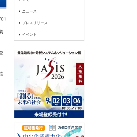
ニュース
/01
プレスリリース
業
イベント
査
該