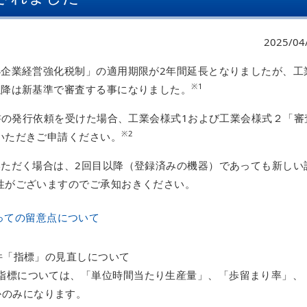
2025/04
小企業経営強化税制」の適用期限が2年間延長となりましたが、工
※1
以降は新基準で審査する事になりました。
明書の発行依頼を受けた場合、工業会様式1および工業会様式２「審
※2
いただきご申請ください。
いただく場合は、2回目以降（登録済みの機器）であっても新しい
性がございますのでご承知おきください。
っての留意点について
要件「指標」の見直しについて
の指標については、「単位時間当たり生産量」、「歩留まり率」、
かのみになります。