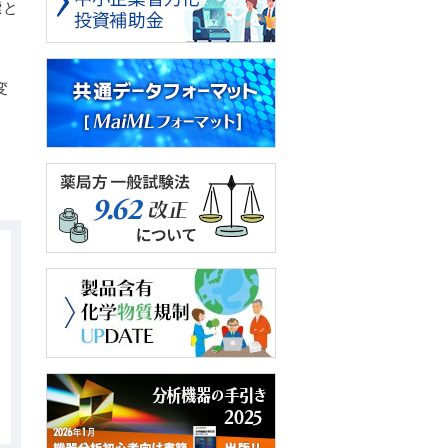
標と
ま
変