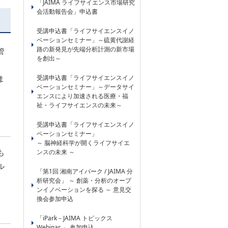
「JAIMA ライフサイエンス市場研究
会活動報告会」申込書
受講申込書「ライフサイエンスイノ
ベーションセミナー」～硫黄代謝経
路の新発見が先端分析計測の新市場
管
を創出～
受講申込書「ライフサイエンスイノ
ま
ベーションセミナー」～データサイ
エンスにより加速される医療・福
祉・ライフサイエンスの未来～
受講申込書「ライフサイエンスイノ
ベーションセミナー」
～ 脳神経科学が開くライフサイエ
も
ンスの未来 ～
ル
「第1回 湘南アイパーク / JAIMA 分
析研究会」 ～ 創薬・分析のオープ
ンイノベーションを探る ～ 意見交
換会参加申込
「iPark－JAIMA トピックス
Webinar 」 参加申込