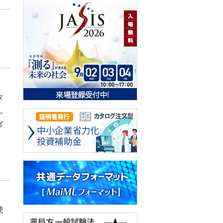
タ
し
イ
、
使