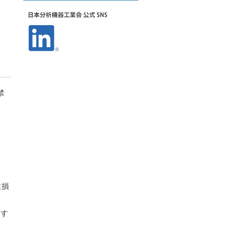
、
禁
に損
断す