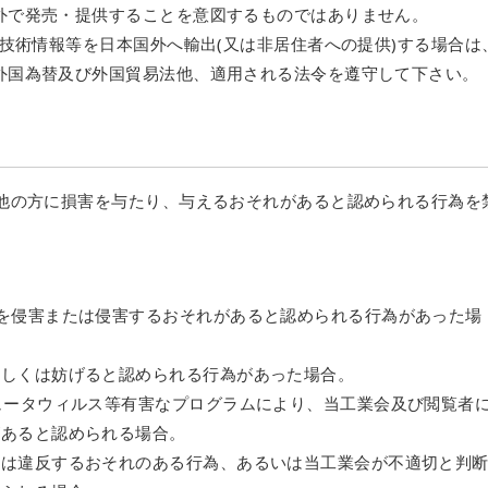
外で発売・提供することを意図するものではありません。
た技術情報等を日本国外へ輸出(又は非居住者への提供)する場合は
外国為替及び外国貿易法他、適用される法令を遵守して下さい。
び他の方に損害を与たり、与えるおそれがあると認められる行為を
を侵害または侵害するおそれがあると認められる行為があった場
もしくは妨げると認められる行為があった場合。
ュータウィルス等有害なプログラムにより、当工業会及び閲覧者
があると認められる場合。
くは違反するおそれのある行為、あるいは当工業会が不適切と判