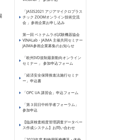
「JASIS2021 アジアマイクロプラス
場
チック ZOOMオンライン技術交流
会 」参画企業お申し込み
第一回 ベトナムラボ試験機器協会
VINALab・JAIMA 主催共同セミナー
JAIMA参画企業募集のお知らせ
「欧州IVD規制最新動向オンライン
セミナー 」 参加申込フォーム
「経済安全保障推進法施行セミナ
ー」申込書
「OPC UA 講習会」申込フォーム
「第３回日中科学者フォーラム」
参加申込
【臨床検査精度管理調査データベー
ス作成システム】お問い合わせ
「2023年度 動物用医療機器・体外