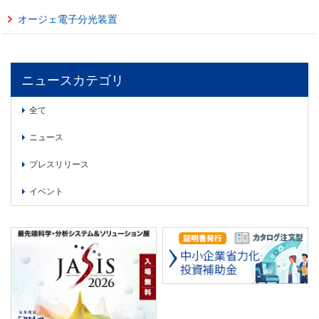
委員会活動
食品
オージェ電子分光装置
協力企業との適正取引の推進
ライフサイエンス
分析用X線検査装置他PCB廃棄物処理について
イメージング
ニュースカテゴリ
材料
会員会社
X線・放射光
全て
会員リスト
ニュース
PICK UP
CONTENTS
入会のご案内
プレスリリース
入会金・会費規程
イベント
ニュース＆イベント
ニュース
プレスリリース
イベント