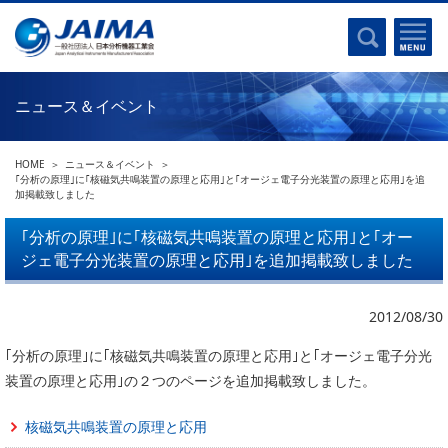
事業計画書
はじめに
沿革
電磁波(光)
コンプライアンスプログラム
Ｘ線
採用
ニュース＆イベント
クロマトグラフ
パンフレット
質量分析
関連リンク
HOME
ニュース＆イベント
電子顕微鏡
｢分析の原理｣に｢核磁気共鳴装置の原理と応用｣と｢オージェ電子分光装置の原理と応用｣を追
加掲載致しました
熱分析
JAIMAの取り組み
電気化学
｢分析の原理｣に｢核磁気共鳴装置の原理と応用｣と｢オー
主な活動
ジェ電子分光装置の原理と応用｣を追加掲載致しました
磁気共鳴
分析機器・科学機器遺産認定
電子線応用
海外交流事業
2012/08/30
バイオ関連
中小企業経営強化税制
｢分析の原理｣に｢核磁気共鳴装置の原理と応用｣と｢オージェ電子分光
製品含有化学物質規制 UPDATE
機器分析が支える、豊かな暮らしと産業のフロンティア
装置の原理と応用｣の２つのページを追加掲載致しました。
統計
総論・各種分析法
核磁気共鳴装置の原理と応用
刊行物のご案内
環境