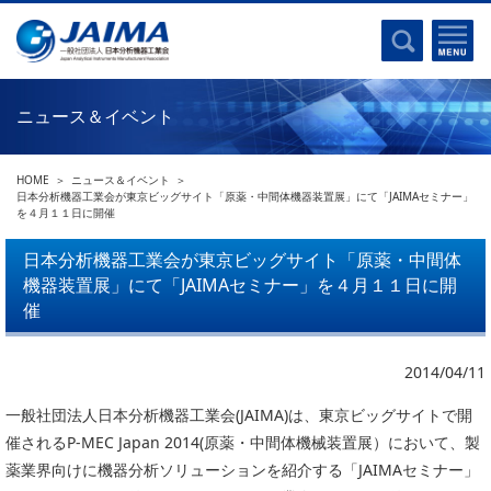
事業計画書
はじめに
沿革
電磁波(光)
コンプライアンスプログラム
Ｘ線
採用
ニュース＆イベント
クロマトグラフ
パンフレット
質量分析
関連リンク
HOME
ニュース＆イベント
電子顕微鏡
日本分析機器工業会が東京ビッグサイト「原薬・中間体機器装置展」にて「JAIMAセミナー」
を４月１１日に開催
熱分析
JAIMAの取り組み
電気化学
日本分析機器工業会が東京ビッグサイト「原薬・中間体
主な活動
機器装置展」にて「JAIMAセミナー」を４月１１日に開
磁気共鳴
分析機器・科学機器遺産認定
催
電子線応用
海外交流事業
バイオ関連
中小企業経営強化税制
2014/04/11
製品含有化学物質規制 UPDATE
機器分析が支える、豊かな暮らしと産業のフロンティア
一般社団法人日本分析機器工業会(JAIMA)は、東京ビッグサイトで開
統計
催されるP-MEC Japan 2014(原薬・中間体機械装置展）において、製
総論・各種分析法
薬業界向けに機器分析ソリューションを紹介する「JAIMAセミナー」
刊行物のご案内
環境