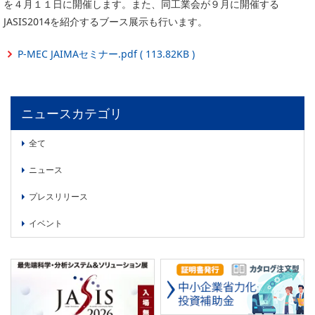
を４月１１日に開催します。また、同工業会が９月に開催する
委員会活動
食品
JASIS2014を紹介するブース展示も行います。
協力企業との適正取引の推進
ライフサイエンス
分析用X線検査装置他PCB廃棄物処理について
P-MEC JAIMAセミナー.pdf ( 113.82KB )
イメージング
材料
会員会社
X線・放射光
ニュースカテゴリ
会員リスト
PICK UP
CONTENTS
全て
入会のご案内
ニュース
入会金・会費規程
プレスリリース
ニュース＆イベント
イベント
ニュース
プレスリリース
イベント