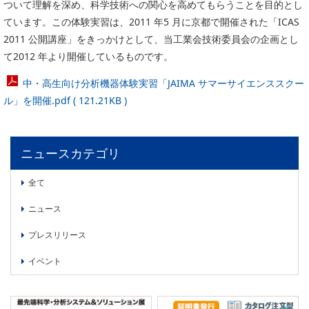
ついて理解を深め、科学技術への関心を高めてもらうことを目的とし
委員会活動
食品
ています。この体験実習は、2011 年5 月に京都で開催された「ICAS
協力企業との適正取引の推進
ライフサイエンス
2011 公開講座」をきっかけとして、当工業会技術委員会の企画とし
分析用X線検査装置他PCB廃棄物処理について
て2012 年より開催しているものです。
イメージング
材料
中・高生向け分析機器体験実習「JAIMA サマーサイエンススクー
会員会社
X線・放射光
ル」を開催.pdf ( 121.21KB )
会員リスト
PICK UP
CONTENTS
入会のご案内
ニュースカテゴリ
入会金・会費規程
全て
ニュース
ニュース＆イベント
プレスリリース
ニュース
プレスリリース
イベント
イベント