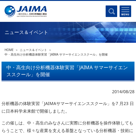
事業計画書
はじめに
沿革
電磁波(光)
コンプライアンスプログラム
Ｘ線
採用
ニュース＆イベント
クロマトグラフ
パンフレット
質量分析
関連リンク
HOME
ニュース＆イベント
電子顕微鏡
中・高生向け分析機器体験実習「JAIMA サマーサイエンススクール」を開催
熱分析
JAIMAの取り組み
中・高生向け分析機器体験実習「JAIMA サマーサイエン
電気化学
ススクール」を開催
主な活動
磁気共鳴
分析機器・科学機器遺産認定
電子線応用
2014/08/28
海外交流事業
バイオ関連
中小企業経営強化税制
分析機器の体験実習「JAIMAサマーサイエンススクール」を7 月23 日
に日本科学未来館で開催しました。
製品含有化学物質規制 UPDATE
機器分析が支える、豊かな暮らしと産業のフロンティア
統計
この催しは、中・高生のみなさんに実際に分析機器を操作体験しても
総論・各種分析法
らうことで、様々な産業を支える基盤となっている分析機器・技術に
刊行物のご案内
環境