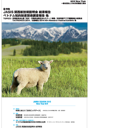
委員会活動
食品
協力企業との適正取引の推進
ライフサイエンス
分析用X線検査装置他PCB廃棄物処理について
イメージング
材料
会員会社
X線・放射光
会員リスト
PICK UP
CONTENTS
入会のご案内
入会金・会費規程
ニュース＆イベント
ニュース
プレスリリース
イベント