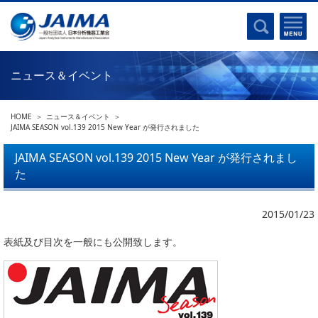
事業計画書
はじめに
沿革
電磁波(光)
コンプライアンスプログラム
Ｘ線
採用
ニュース＆イベント
クロマトグラフ
パンフレット
質量分析
関連リンク
HOME
ニュース＆イベント
電子顕微鏡
JAIMA SEASON vol.139 2015 New Year が発行されました
熱分析
JAIMAの取り組み
JAIMA SEASON vol.139 2015 New Year が発行されまし
電気化学
た
主な活動
磁気共鳴
分析機器・科学機器遺産認定
電子線応用
2015/01/23
海外交流事業
バイオ関連
中小企業経営強化税制
表紙及び目次を一般にも公開致します。
製品含有化学物質規制 UPDATE
機器分析が支える、豊かな暮らしと産業のフロンティア
統計
総論・各種分析法
刊行物のご案内
環境