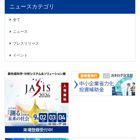
委員会活動
ニュースカテゴリ
食品
協力企業との適正取引の推進
ライフサイエンス
全て
分析用X線検査装置他PCB廃棄物処理について
イメージング
ニュース
材料
会員会社
プレスリリース
X線・放射光
会員リスト
イベント
PICK UP
CONTENTS
入会のご案内
入会金・会費規程
ニュース＆イベント
ニュース
プレスリリース
イベント