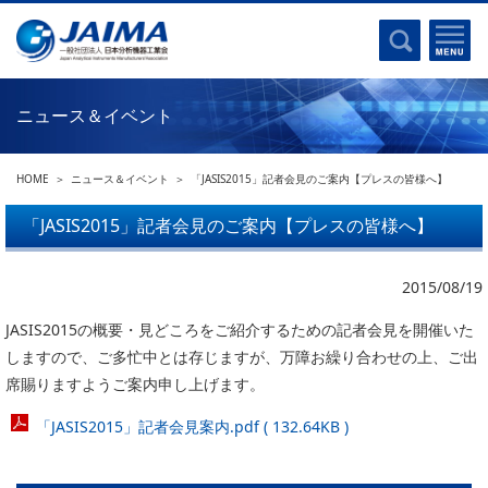
事業計画書
はじめに
沿革
電磁波(光)
コンプライアンスプログラム
Ｘ線
採用
ニュース＆イベント
クロマトグラフ
パンフレット
質量分析
関連リンク
HOME
ニュース＆イベント
「JASIS2015」記者会見のご案内【プレスの皆様へ】
電子顕微鏡
熱分析
「JASIS2015」記者会見のご案内【プレスの皆様へ】
JAIMAの取り組み
電気化学
主な活動
磁気共鳴
2015/08/19
分析機器・科学機器遺産認定
電子線応用
JASIS2015の概要・見どころをご紹介するための記者会見を開催いた
海外交流事業
バイオ関連
しますので、ご多忙中とは存じますが、万障お繰り合わせの上、ご出
中小企業経営強化税制
席賜りますようご案内申し上げます。
製品含有化学物質規制 UPDATE
機器分析が支える、豊かな暮らしと産業のフロンティア
「JASIS2015」記者会見案内.pdf ( 132.64KB )
統計
総論・各種分析法
刊行物のご案内
環境