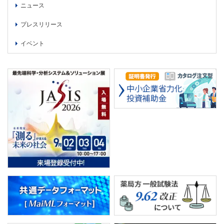
委員会活動
ニュース
食品
協力企業との適正取引の推進
プレスリリース
ライフサイエンス
分析用X線検査装置他PCB廃棄物処理について
イメージング
イベント
材料
会員会社
X線・放射光
会員リスト
PICK UP
CONTENTS
入会のご案内
入会金・会費規程
ニュース＆イベント
ニュース
プレスリリース
イベント