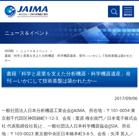
事業計画書
はじめに
沿革
電磁波(光)
コンプライアンスプログラム
Ｘ線
採用
ニュース＆イベント
クロマトグラフ
パンフレット
質量分析
関連リンク
HOME
ニュース＆イベント
電子顕微鏡
書籍「科学と産業を支えた分析機器・科学機器遺産」発刊 ―いかにして技術基盤は築かれた
か―
熱分析
JAIMAの取り組み
電気化学
書籍「科学と産業を支えた分析機器・科学機器遺産」発
主な活動
刊 ―いかにして技術基盤は築かれたか―
磁気共鳴
分析機器・科学機器遺産認定
電子線応用
海外交流事業
2017/09/06
バイオ関連
中小企業経営強化税制
一般社団法人日本分析機器工業会会(JAIMA、所在地：〒101-0054 東
製品含有化学物質規制 UPDATE
機器分析が支える、豊かな暮らしと産業のフロンティア
京都千代田区神田錦町1-12-3、会長：栗原 権右衛門／日本電子株式会
統計
社 代表取締役社長)と、一般社団法人日本科学機器協会(JSIA、所在
総論・各種分析法
刊行物のご案内
地：〒103-0023 東京都中央区日本橋本町3-8-5、会長：矢澤 英人／
環境