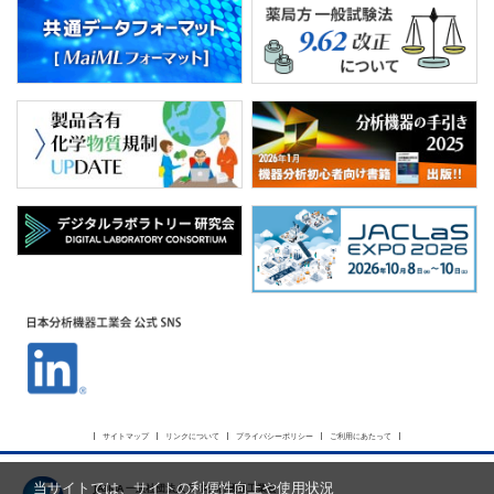
サイトマップ
リンクについて
プライバシーポリシー
ご利用にあたって
当サイトでは、サイトの利便性向上や使用状況
JAIMA 一般社団法人 日本分析機器工業会