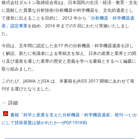
株式会社ダルトン取締役会長)は、日本国民の生活・経済・教育・文化
委員会活動
食品
に貢献した貴重な分析技術/分析機器や科学機器を、文化的遺産とし
協力企業との適正取引の推進
ライフサイエンス
て後世に伝えることを目的に、2012 年から「
分析機器・科学機器遺
分析用X線検査装置他PCB廃棄物処理について
産」認定事業
を始め、2016 年までの5 回にわたり実施いたしまし
イメージング
た。
材料
会員会社
X線・放射光
今回は、五年間に認定した全77 件の分析機器・科学機器遺産を詳し
会員リスト
く解説、新たに有識者による寄稿文を加え、日本の産業と業界との関
り及び遺産を通じた業界の歴史と意義を学べる書籍とするべく編纂に
PICK UP
CONTENTS
入会のご案内
取り組みました。
入会金・会費規程
このたび、JAIMA とJSIA は、本書籍をJASIS 2017 開催にあわせて発
刊する運びとなりました。
ニュース＆イベント
詳細
ニュース
書籍「科学と産業を支えた分析機器・科学機器遺産」発刊 ―いか
プレスリリース
にして技術基盤は築かれたか―(PDF:191KB)
イベント