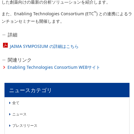
した創薬向けの最新の分析ソリュ―ションを紹介します。
委員会活動
食品
協力企業との適正取引の推進
™
また、Enabling Technologies Consortium (ETC
) との連携によるラ
ライフサイエンス
ンチョンセミナーも開催します。
分析用X線検査装置他PCB廃棄物処理について
イメージング
材料
詳細
会員会社
X線・放射光
JAIMA SYMPOSIUM の詳細はこちら
会員リスト
関連リンク
PICK UP
CONTENTS
入会のご案内
Enabling Technologies Consortium WEBサイト
入会金・会費規程
ニュースカテゴリ
ニュース＆イベント
全て
ニュース
プレスリリース
ニュース
イベント
プレスリリース