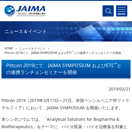
事業計画書
はじめに
沿革
電磁波(光)
コンプライアンスプログラム
Ｘ線
採用
ニュース＆イベント
クロマトグラフ
パンフレット
質量分析
関連リンク
HOME
ニュース＆イベント
電子顕微鏡
™
Pittcon 2019にて、JAIMA SYMPOSIUM およびETC
との連携ランチョンセミナーを開催
熱分析
JAIMAの取り組み
™
Pittcon 2019にて、JAIMA SYMPOSIUM およびETC
と
電気化学
の連携ランチョンセミナーを開催
主な活動
磁気共鳴
分析機器・科学機器遺産認定
電子線応用
2019/02/21
海外交流事業
バイオ関連
中小企業経営強化税制
Pittcon 2019（2019年3月17日～21日、米国ペンシルベニア州フィラ
デルフィア）において、JAIMA SYMPOSIUM を開催いたします。
製品含有化学物質規制 UPDATE
機器分析が支える、豊かな暮らしと産業のフロンティア
統計
本シンポジウムでは、「Analytical Solutions for Biopharma &
総論・各種分析法
Biotherapeutics」をテーマに、バイオ医薬・バイオ治療薬を対象と
刊行物のご案内
環境