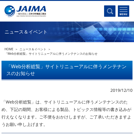
事業計画書
はじめに
沿革
電磁波(光)
コンプライアンスプログラム
Ｘ線
採用
ニュース＆イベント
クロマトグラフ
パンフレット
質量分析
関連リンク
HOME
ニュース＆イベント
電子顕微鏡
「Web分析総覧」サイトリニューアルに伴うメンテナンスのお知らせ
熱分析
JAIMAの取り組み
「Web分析総覧」サイトリニューアルに伴うメンテナン
電気化学
スのお知らせ
主な活動
磁気共鳴
分析機器・科学機器遺産認定
電子線応用
2019/12/10
海外交流事業
バイオ関連
中小企業経営強化税制
「Web分析総覧」は、サイトリニューアルに伴うメンテナンスのた
め、下記の期間、お客様による製品、トピックス情報等の書き込みが
製品含有化学物質規制 UPDATE
機器分析が支える、豊かな暮らしと産業のフロンティア
行えなくなります。ご不便をおかけしますが、ご了承いただきますよ
統計
総論・各種分析法
うお願い申し上げます。
刊行物のご案内
環境