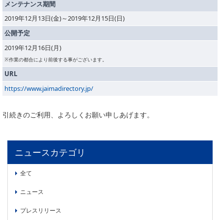
メンテナンス期間
委員会活動
食品
2019年12月13日(金)～2019年12月15日(日)
協力企業との適正取引の推進
ライフサイエンス
公開予定
分析用X線検査装置他PCB廃棄物処理について
イメージング
2019年12月16日(月)
材料
会員会社
※作業の都合により前後する事がございます。
X線・放射光
URL
会員リスト
https://www.jaimadirectory.jp/
PICK UP
CONTENTS
入会のご案内
引続きのご利用、よろしくお願い申しあげます。
入会金・会費規程
ニュース＆イベント
ニュースカテゴリ
ニュース
全て
プレスリリース
ニュース
イベント
プレスリリース