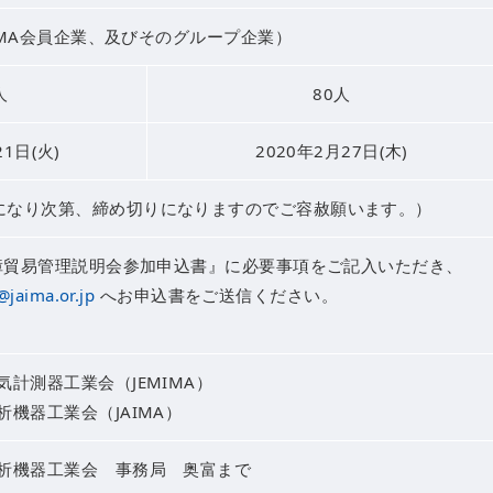
AIMA会員企業、及びそのグループ企業）
人
80人
21日(火)
2020年2月27日(木)
になり次第、締め切りになりますのでご容赦願います。）
保障貿易管理説明会参加申込書』に必要事項をご記入いただき、
jaima.or.jp
へお申込書をご送信ください。
気計測器工業会（JEMIMA）
析機器工業会（JAIMA）
分析機器工業会 事務局 奥富まで