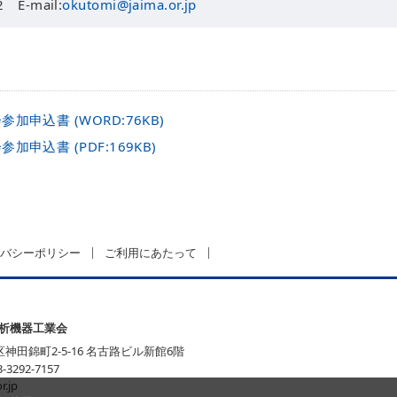
 E-mail:
okutomi@jaima.or.jp
加申込書 (WORD:76KB)
申込書 (PDF:169KB)
バシーポリシー
ご利用にあたって
分析機器工業会
区神田錦町2-5-16 名古路ビル新館6階
3-3292-7157
r.jp