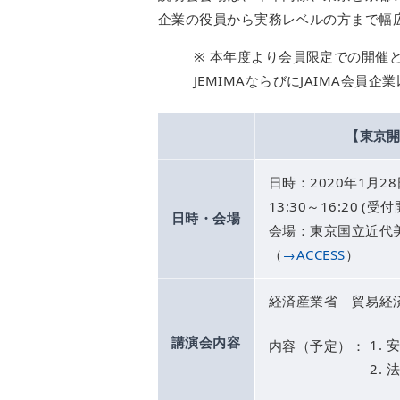
企業の役員から実務レベルの方まで幅
※ 本年度より会員限定での開催
JEMIMAならびにJAIMA会
【東京
日時：2020年1月2
13:30～16:20 (受付
日時・会場
会場：東京国立近代
（
→ACCESS
）
経済産業省 貿易経
講演会内容
安
内容（予定）：
法