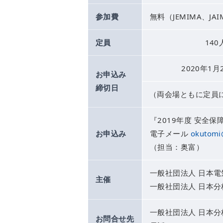
参加費
無料（JEMIMA、J
定員
140
2020年1月
お申込み
締切日
（両会場ともに定員
『2019年度 安全
お申込み
電子メール
okutomi@
（担当：奥富）
一般社団法人 日本電
主催
一般社団法人 日本分
一般社団法人 日本
お問合せ先