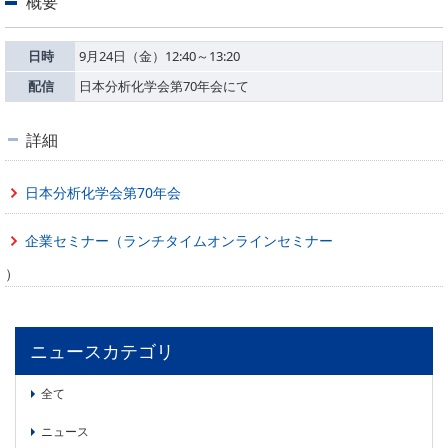
概要
委員会活動
食品
協力企業との適正取引の推進
ライフサイエンス
日時
9月24日（金）12:40～13:20
分析用X線検査装置他PCB廃棄物処理について
イメージング
配信
日本分析化学会第70年会にて
材料
会員会社
詳細
X線・放射光
会員リスト
日本分析化学会第70年会
PICK UP
CONTENTS
入会のご案内
企業セミナー（ランチタイムオンラインセミナー
入会金・会費規程
）
ニュース＆イベント
ニュース
ニュースカテゴリ
プレスリリース
全て
イベント
ニュース