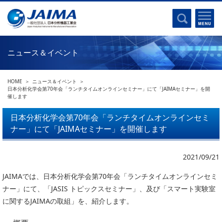
事業計画書
はじめに
沿革
電磁波(光)
コンプライアンスプログラム
Ｘ線
採用
ニュース＆イベント
クロマトグラフ
パンフレット
質量分析
関連リンク
HOME
ニュース＆イベント
電子顕微鏡
日本分析化学会第70年会「ランチタイムオンラインセミナー」にて「JAIMAセミナー」を開
催します
熱分析
JAIMAの取り組み
電気化学
日本分析化学会第70年会「ランチタイムオンラインセミ
主な活動
ナー」にて「JAIMAセミナー」を開催します
磁気共鳴
分析機器・科学機器遺産認定
電子線応用
海外交流事業
2021/09/21
バイオ関連
中小企業経営強化税制
JAIMAでは、日本分析化学会第70年会「ランチタイムオンラインセミ
製品含有化学物質規制 UPDATE
機器分析が支える、豊かな暮らしと産業のフロンティア
ナー」にて、「JASIS トピックスセミナー」、及び「スマート実験室
統計
に関するJAIMAの取組」を、紹介します。
総論・各種分析法
刊行物のご案内
環境