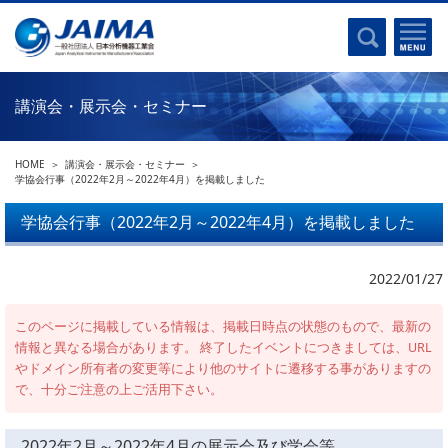
事業計画書
はじめに
沿革
電磁波(光)
コンプライアンスプログラム
Ｘ線
採用
講演会・展示会・セミナー
クロマトグラフ
パンフレット
質量分析
関連リンク
HOME
講演会・展示会・セミナー
電子顕微鏡
学協会行事（2022年2月～2022年4月）を掲載しました
熱分析
JAIMAの取り組み
学協会行事（2022年2月～2022年4月）を掲載しました
電気化学
主な活動
磁気共鳴
2022/01/27
分析機器・科学機器遺産認定
電子線応用
海外交流事業
バイオ関連
このページに掲載している情報は、掲載日時点の状態のもので、最新の
中小企業経営強化税制
情報と異なる場合があります。 終了したイベントにつきましては、URL
製品含有化学物質規制 UPDATE
やドメイン所有者の変更等により他のサイトに遷移する事がありますの
機器分析が支える、豊かな暮らしと産業のフロンティア
で、十分ご注意の上ご活用下さい。
統計
総論・各種分析法
刊行物のご案内
環境
2022年2月～2022年4月の展示会及び学会等