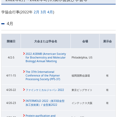
委員会活動
食品
協力企業との適正取引の推進
学協会行事(2022年
2月
3月
4月
)
ライフサイエンス
分析用X線検査装置他PCB廃棄物処理について
イメージング
4月
材料
会員会社
X線・放射光
開催日
大会または学会名
会場
展示会
会員リスト
PICK UP
CONTENTS
2022 ASBMB (American Society
入会のご案内
4/2-5
for Biochemistry and Molecular
Philadelphia, US
Biology) Annual Meeting
入会金・会費規程
The 37th International
4/11-15
Conference of the Polymer
福岡国際会議場
有
Processing Society (PPS-37)
ニュース＆イベント
4/20-22
ファインケミカルジャパン 2022
東京ビッグサイト
有
ニュース
プレスリリース
INTERMOLD 2022（第33回金型
4/20-23
インテックス大阪
有
加工技術展）/ 金型展2022
イベント
Protein purification and