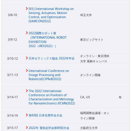
IEEJ International Workshop on
Sensing, Actuation, Motion
3/8-10
埼玉大学
Control, and Optimization
(SAMCON2022)
2022国際ロボット展
［INTERNATIONAL ROBOT
3/9-12
東京ビッグサイト
EXHIBITION
2022（iREX2022）］
オンライン・東京理科
日本セラミックス協会 2022年年会
3/10-12
大学 葛飾キャンパス
International Conference on
3/11-13
Image Processing and
オンライン開催
Robotics(ICIPRoB2022)
The 2022 International
Conference on Frontiers of
3/14-17
CA, US
有
Characterization and Metrology
for Nanoelectronics (FCMN2022)
福岡国際会議場・オン
第69回 日本生態学会大会
3/14-19
ライン開催
3/15-17
2022年 電気化学会第89回大会
大阪府立大学