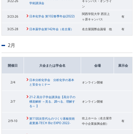
3/22-26
キャンパス・オンライ
学術講演会
ン
関西学院大学 西宮上
日本化学会 第102春季年会(2022)
3/23-26
有
ヶ原キャンパス
3/25-28
日本薬学会第142年会（名古屋）
名古屋国際会議場 他
有
2月
開催日
大会または学会名
会場
展示会
日本分析化学会 分析化学の基本
2/4
オンライン開催
と安全セミナー
21-2 高分子学会講演会【高分子の
2/7
構造解析 ～見る、調べる、理解す
オンライン開催
る～ 】
吹上ホール（名古屋市
第11回次世代ものづくり基板技術
2/9-10
有
産業展-TECH Biz EXPO 2022-
中小企業振興会館）