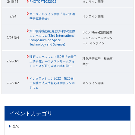
2/10-11
PHOTOPTICS2022
オンライン開催
マテリアルライフ学会「第26回春
2/24
オンライン開催
季研究発表会」
第33回宇宙技術および科学の国際
B-ConPlaza(別府国際
シンポジウム(33rd International
2/26-3/4
コンベンションセンタ
Symposium on Space
ー)・オンライン
Technology and Science)
理研シンポジウム：第9回「光量子
理化学研究所 和光事
2/28-3/1
工学研究」―エクストリームフォ
業所
トニクスが拓く未来の光科学―
インタラクション2022 第26回
2/28-3/2
一般社団法人情報処理学会シンポ
オンライン開催
ジウム
イベントカテゴリ
全て