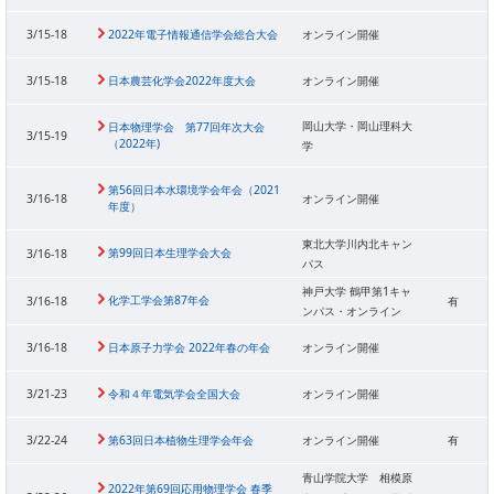
3/15-18
2022年電子情報通信学会総合大会
オンライン開催
3/15-18
日本農芸化学会2022年度大会
オンライン開催
岡山大学・岡山理科大
日本物理学会 第77回年次大会
3/15-19
（2022年)
学
第56回日本水環境学会年会（2021
3/16-18
オンライン開催
年度）
東北大学川内北キャン
第99回日本生理学会大会
3/16-18
パス
神戸大学 鶴甲第1キャ
化学工学会第87年会
3/16-18
有
ンパス・オンライン
3/16-18
日本原子力学会 2022年春の年会
オンライン開催
3/21-23
令和４年電気学会全国大会
オンライン開催
3/22-24
第63回日本植物生理学会年会
オンライン開催
有
青山学院大学 相模原
2022年第69回応用物理学会 春季