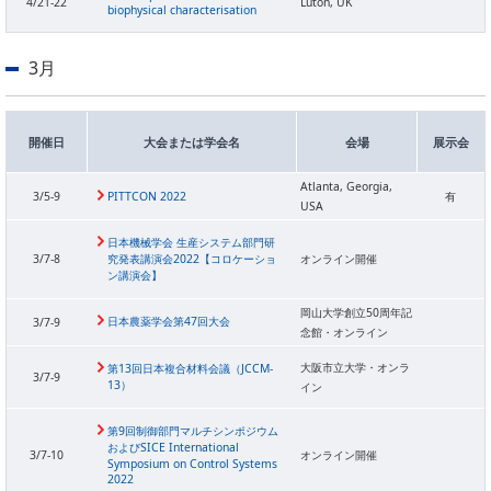
4/21-22
Luton, UK
biophysical characterisation
PICK UP
CONTENTS
3月
開催日
大会または学会名
会場
展示会
Atlanta, Georgia,
3/5-9
PITTCON 2022
有
USA
日本機械学会 生産システム部門研
3/7-8
究発表講演会2022【コロケーショ
オンライン開催
ン講演会】
岡山大学創立50周年記
日本農薬学会第47回大会
3/7-9
念館・オンライン
大阪市立大学・オンラ
第13回日本複合材料会議（JCCM-
3/7-9
13）
イン
第9回制御部門マルチシンポジウム
およびSICE International
3/7-10
オンライン開催
Symposium on Control Systems
2022