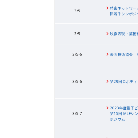
精密ネットワー
3/5
回若手シンポジ
3/5
映像表現・芸術科
3/5-6
表面技術協会 
3/5-6
第29回ロボテ
2023年度量
3/5-7
第15回 MLFシ
ポジウム