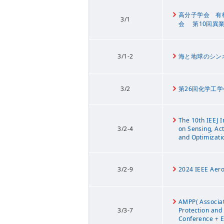
高分子学会 有
3/1
会 第10回異
3/1-2
海と地球のシンポ
3/2
第26回化学工
The 10th IEEJ 
3/2-4
on Sensing, Ac
and Optimizat
3/2-9
2024 IEEE Aer
AMPP( Associat
3/3-7
Protection and
Conference + 