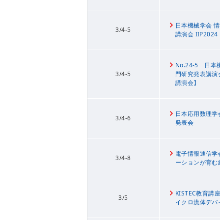
日本機械学会 
3/4-5
講演会 IIP2024
No.24-5 
3/4-5
門研究発表講演
講演会】
日本応用数理学会
3/4-6
発表会
電子情報通信学会
3/4-8
ーションが育む絆
KISTEC教育
3/5
イクロ流体デバ