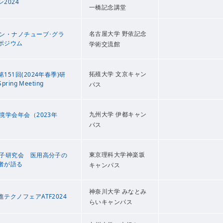
2024
一橋記念講堂
名古屋大学 野依記念
レン・ナノチューブ･グラ
ポジウム
学術交流館
拓殖大学 文京キャン
51回(2024年春季)研
ring Meeting
パス
九州大学 伊都キャン
境学会年会（2023年
パス
東京理科大学神楽坂
分子研究会 医用高分子の
者が語る
キャンパス
神奈川大学 みなとみ
テクノフェアATF2024
らいキャンパス