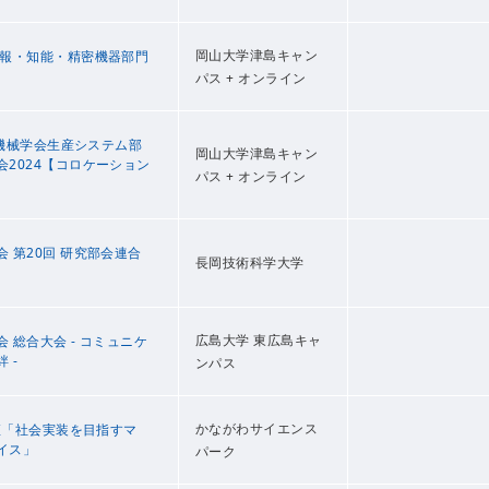
岡山大学津島キャン
情報・知能・精密機器部門
パス + オンライン
日本機械学会生産システム部
岡山大学津島キャン
会2024【コロケーション
パス + オンライン
 第20回 研究部会連合
長岡技術科学大学
広島大学 東広島キャ
 総合大会 - コミュニケ
 -
ンパス
かながわサイエンス
講座「社会実装を目指すマ
イス」
パーク