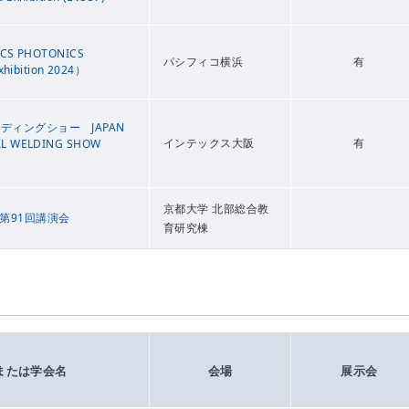
ICS PHOTONICS
パシフィコ横浜
有
Exhibition 2024）
ルディングショー JAPAN
インテックス大阪
有
AL WELDING SHOW
京都大学 北部総合教
第91回講演会
育研究棟
または学会名
会場
展示会