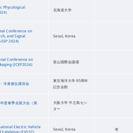
ic Phycological
北海道大学
024）
onal Conference on
ech, and Signal
Seoul, Korea
ASSP 2024)
onal Conference on
富山国際会議場
ckaging (ICEP2024)
東京海洋大学 85周年
和・冷凍連合講演会
記念会館
大阪大学 中之島セン
4年度春季全国大会（第
ター
ational Electric Vehicle
Seoul, Korea
有
Exhibition (EVS37)