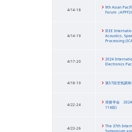
9th Asian Pacif
4/14-18
Forum（APPF2
IEEE Internati
4/14-19
Acoustics, Spe
Processing (IC
2024 Internati
4/17-20
Electronics Pa
4/18-19
第57回空気調
溶接学会 202
4/22-24
114回)
The 37th Intern
4/23-26
Symposium and 