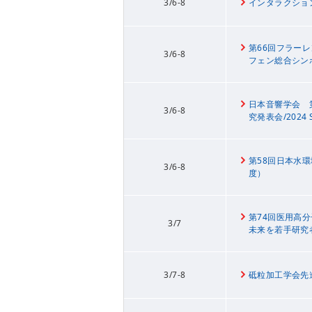
3/6-8
インタラクション
第66回フラー
3/6-8
フェン総合シン
日本音響学会 第1
3/6-8
究発表会/2024 Sp
第58回日本水環
3/6-8
度）
第74回医用高
3/7
未来を若手研究
3/7-8
砥粒加工学会先進