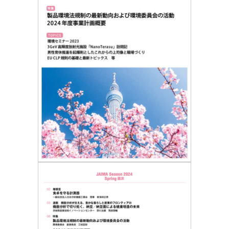
委員会活動
食品
協力企業との適正取引の推進
ライフサイエンス
分析用X線検査装置他PCB廃棄物処理について
イメージング
材料
会員会社
X線・放射光
会員リスト
PICK UP
CONTENTS
入会のご案内
入会金・会費規程
ニュース＆イベント
ニュース
プレスリリース
イベント