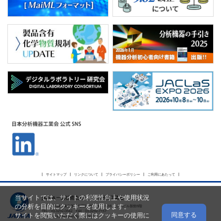
サイトマップ
リンクについて
プライバシーポリシー
ご利用にあたって
当サイトでは、サイトの利便性向上や使用状況
JAIMA 一般社団法人 日本分析機器工業会
の分析を目的にクッキーを使用します。
〒101-0054 東京都千代田区神田錦町2-5-16 名古路ビル新館6階
TEL : 03-3292-0642 FAX : 03-3292-7157
同意する
サイトを閲覧いただく際にはクッキーの使用に
E-mail :
webmaster@jaima.or.jp