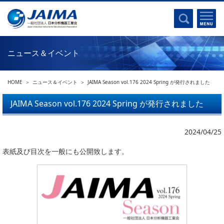
事業計画書
はじめに
沿革
電磁波(光)
コンプライアンスプログラム
Ｘ線
採用
ニュース＆イベント
クロマトグラフ
パンフレット
質量分析
関連リンク
HOME
ニュース＆イベント
JAIMA Season vol.176 2024 Spring が発行されました
電子顕微鏡
熱分析
JAIMA Season vol.176 2024 Spring が発行されました
JAIMAの取り組み
電気化学
主な活動
磁気共鳴
2024/04/25
分析機器・科学機器遺産認定
電子線応用
表紙及び目次を一般にも公開致します。
海外交流事業
バイオ関連
中小企業経営強化税制
製品含有化学物質規制 UPDATE
機器分析が支える、豊かな暮らしと産業のフロンティア
統計
総論・各種分析法
刊行物のご案内
環境