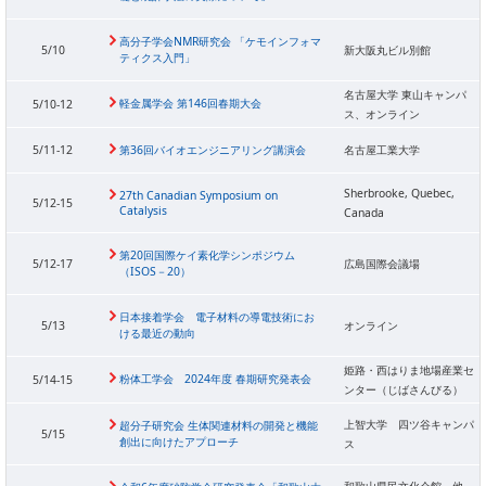
高分子学会NMR研究会 「ケモインフォマ
5/10
新大阪丸ビル別館
ティクス入門」
名古屋大学 東山キャンパ
軽金属学会 第146回春期大会
5/10-12
ス、オンライン
5/11-12
第36回バイオエンジニアリング講演会
名古屋工業大学
Sherbrooke, Quebec,
27th Canadian Symposium on
5/12-15
Catalysis
Canada
第20回国際ケイ素化学シンポジウム
5/12-17
広島国際会議場
（ISOS－20）
日本接着学会 電子材料の導電技術にお
5/13
オンライン
ける最近の動向
姫路・西はりま地場産業セ
粉体工学会 2024年度 春期研究発表会
5/14-15
ンター（じばさんびる）
上智大学 四ツ谷キャンパ
超分子研究会 生体関連材料の開発と機能
5/15
創出に向けたアプローチ
ス
和歌山県民文化会館 他、