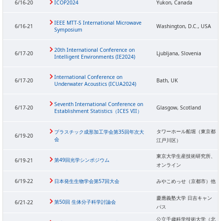
6/16-20
ICOP2024
Yukon, Canada
IEEE MTT-S International Microwave
6/16-21
Washington, D.C., USA
Symposium
20th International Conference on
6/17-20
Ljubljana, Slovenia
Intelligent Environments (IE2024)
International Conference on
6/17-20
Bath, UK
Underwater Acoustics (ICUA2024)
Seventh International Conference on
6/17-20
Glasgow, Scotland
Establishment Statistics（ICES VII）
タワーホール船堀（東京都
プラスチック成形加工学会第35回年次大
6/19-20
会
江戸川区）
東京大学生産技術研究所、
第49回光学シンポジウム
6/19-21
オンライン
6/19-22
日本発生生物学会第57回大会
みやこめっせ（京都市）他
慶應義塾大学 日吉キャン
第50回 生体分子科学討論会
6/21-22
パス
公立千歳科学技術大学（北