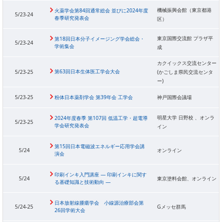
機械振興会館（東京都港
火薬学会第84回通常総会 並びに2024年度
5/23-24
春季研究発表会
区）
東京国際交流館 プラザ平
第18回日本分子イメージング学会総会・
5/23-24
学術集会
成
カクイックス交流センター
第63回日本生体医工学会大会
5/23-25
(かごしま県民交流センタ
ー)
5/23-25
粉体日本薬剤学会 第39年会 工学会
神戸国際会議場
明星大学 日野校 、オンラ
2024年度春季 第107回 低温工学・超電導
5/23-25
学会研究発表会
イン
第15回日本電磁波エネルギー応用学会講
5/24
オンライン
演会
印刷インキ入門講座 ― 印刷インキに関す
5/24
東京塗料会館、オンライン
る基礎知識と技術動向 ―
日本放射線腫瘍学会 小線源治療部会第
5/24-25
Gメッセ群馬
26回学術大会