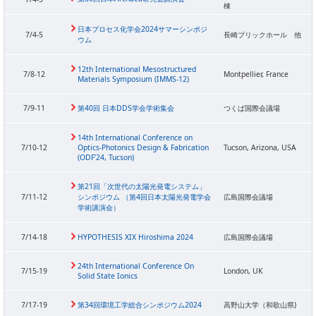
棟
PICK UP
CONTENTS
日本プロセス化学会2024サマーシンポジ
7/4-5
長崎ブリックホール 他
ウム
12th International Mesostructured
7/8-12
Montpellier, France
Materials Symposium (IMMS-12)
7/9-11
第40回 日本DDS学会学術集会
つくば国際会議場
14th International Conference on
7/10-12
Optics-Photonics Design & Fabrication
Tucson, Arizona, USA
(ODF’24, Tucson)
第21回「次世代の太陽光発電システム」
7/11-12
シンポジウム （第4回日本太陽光発電学会
広島国際会議場
学術講演会）
7/14-18
HYPOTHESIS XIX Hiroshima 2024
広島国際会議場
24th International Conference On
7/15-19
London, UK
Solid State Ionics
7/17-19
第34回環境工学総合シンポジウム2024
高野山大学（和歌山県)