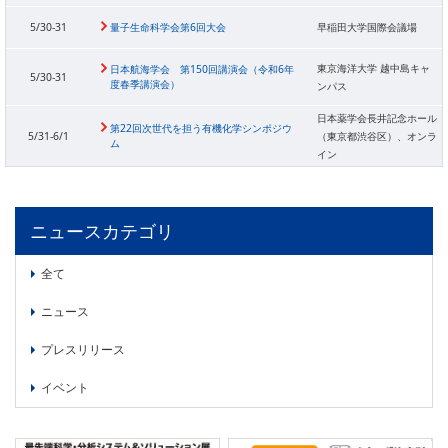
5/30-31
量子生命科学会第6回大会
早稲田大学国際会議場
東京海洋大学 越中島キャ
日本航海学会 第150回講演会（令和6年
5/30-31
度春季講演会）
ンパス
日本薬学会長井記念ホール
第22回次世代を担う有機化学シンポジウ
5/31-6/1
（東京都渋谷区）、オンラ
ム
イン
ニュースカテゴリ
全て
ニュース
プレスリリース
イベント