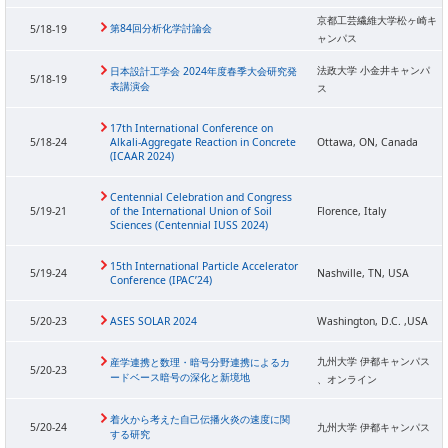
京都工芸繊維大学松ヶ崎キ
第84回分析化学討論会
5/18-19
ャンパス
法政大学 小金井キャンパ
日本設計工学会 2024年度春季大会研究発
5/18-19
表講演会
ス
17th International Conference on
5/18-24
Alkali-Aggregate Reaction in Concrete
Ottawa, ON, Canada
(ICAAR 2024)
Centennial Celebration and Congress
5/19-21
of the International Union of Soil
Florence, Italy
Sciences (Centennial IUSS 2024)
15th International Particle Accelerator
5/19-24
Nashville, TN, USA
Conference (IPAC’24)
5/20-23
ASES SOLAR 2024
Washington, D.C. ,USA
九州大学 伊都キャンパス
産学連携と数理・暗号分野連携によるカ
5/20-23
ードベース暗号の深化と新境地
、オンライン
着火から考えた自己伝播火炎の速度に関
5/20-24
九州大学 伊都キャンパス
する研究