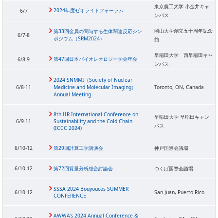
東京農工大学 小金井キャ
2024年度ゼオライトフォーラム
6/7
ンパス
岡山大学創立五十周年記念
第33回金属の関与する生体関連反応シン
6/7-8
ポジウム（SRM2024）
館
早稲田大学 西早稲田キャ
第47回日本バイオレオロジー学会年会
6/8-9
ンパス
2024 SNMMI（Society of Nuclear
6/8-11
Medicine and Molecular Imaging）
Toronto, ON, Canada
Annual Meeting
8th IIR-International Conference on
早稲田大学 早稲田キャン
6/9-11
Sustainability and the Cold Chain
パス
(ICCC 2024)
6/10-12
第29回計算工学講演会
神戸国際会議場
6/10-12
第72回質量分析総合討論会
つくば国際会議場
SSSA 2024 Bouyoucos SUMMER
6/10-12
San Juan, Puerto Rico
CONFERENCE
AWWA's 2024 Annual Conference &