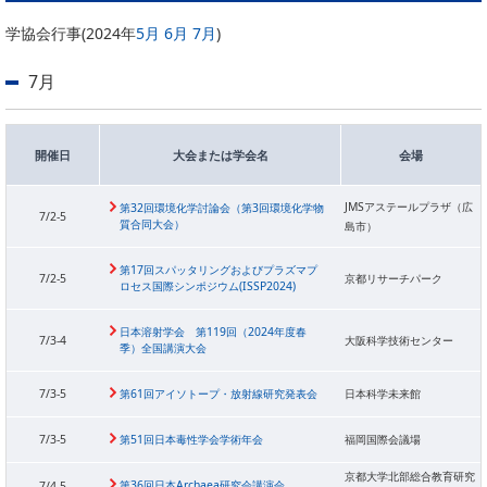
委員会活動
食品
学協会行事(2024年
5月
6月
7月
)
協力企業との適正取引の推進
ライフサイエンス
分析用X線検査装置他PCB廃棄物処理について
7月
イメージング
材料
会員会社
X線・放射光
開催日
大会または学会名
会場
会員リスト
JMSアステールプラザ（広
第32回環境化学討論会（第3回環境化学物
7/2-5
PICK UP
CONTENTS
質合同大会）
島市）
入会のご案内
第17回スパッタリングおよびプラズマプ
入会金・会費規程
7/2-5
京都リサーチパーク
ロセス国際シンポジウム(ISSP2024)
ニュース＆イベント
日本溶射学会 第119回（2024年度春
7/3-4
大阪科学技術センター
季）全国講演大会
ニュース
7/3-5
第61回アイソトープ・放射線研究発表会
日本科学未来館
プレスリリース
7/3-5
第51回日本毒性学会学術年会
福岡国際会議場
イベント
京都大学北部総合教育研究
第36回日本Archaea研究会講演会
7/4-5