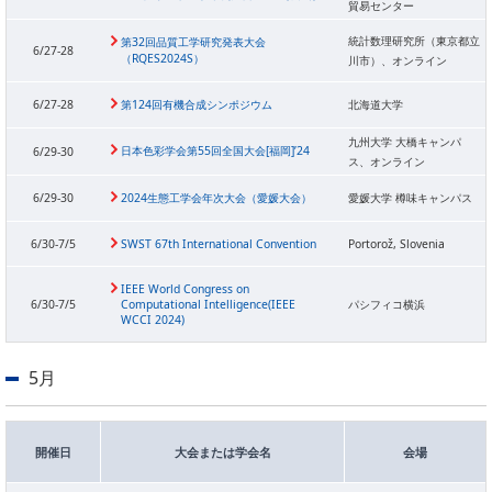
貿易センター
統計数理研究所（東京都立
第32回品質工学研究発表大会
6/27-28
（RQES2024S）
川市）、オンライン
6/27-28
第124回有機合成シンポジウム
北海道大学
九州大学 大橋キャンパ
日本色彩学会第55回全国大会[福岡]’24
6/29-30
ス、オンライン
6/29-30
2024生態工学会年次大会（愛媛大会）
愛媛大学 樽味キャンパス
6/30-7/5
SWST 67th International Convention
Portorož, Slovenia
IEEE World Congress on
6/30-7/5
Computational Intelligence(IEEE
パシフィコ横浜
WCCI 2024)
5月
開催日
大会または学会名
会場