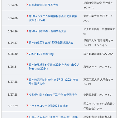
椙山女学園大学 星が丘キ
日本家政学会第76回大会
5/24-26
ャンパス
大阪工業大学 梅田キャン
第68回システム制御情報学会研究発表講
5/24-26
演会 (SCI'24)
パス
アクロス福岡、中村学園大
第78回日本栄養・食糧学会大会
5/24-26
学
早稲田大学 西早稲田キャ
日本鋳造工学会第183回全国講演大会
5/24-27
ンパス、オンライン
5/26-30
245th ECS Meeting
San Francisco, CA, USA
日本地球惑星科学連合2024年大会（JpGU
5/26-31
幕張メッセ、オンライン
Meeting 2024）
東京工業大学 大岡山キャ
日本熱処理技術協会 第 97 回（2024 年春
5/27-28
季）講演大会
ンパス
5/27-28
令和6年 日本船舶海洋工学会 春季講演会
金沢歌劇座、オンライン
国立オリンピック記念青少
トライボロジー会議2024 春 東京
5/27-29
年総合センター
星薬科大学（東京都品川
⽇本ケミカルバイオロジー学会 第18回年