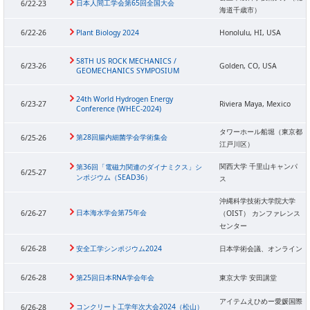
日本人間工学会第65回全国大会
6/22-23
海道千歳市）
6/22-26
Plant Biology 2024
Honolulu, HI, USA
58TH US ROCK MECHANICS /
6/23-26
Golden, CO, USA
GEOMECHANICS SYMPOSIUM
24th World Hydrogen Energy
6/23-27
Riviera Maya, Mexico
Conference (WHEC-2024)
タワーホール船堀（東京都
第28回腸内細菌学会学術集会
6/25-26
江戸川区）
関西大学 千里山キャンパ
第36回「電磁力関連のダイナミクス」シ
6/25-27
ンポジウム（SEAD36）
ス
沖縄科学技術大学院大学
日本海水学会第75年会
6/26-27
（OIST） カンファレンス
センター
6/26-28
安全工学シンポジウム2024
日本学術会議、オンライン
6/26-28
第25回日本RNA学会年会
東京大学 安田講堂
アイテムえひめー愛媛国際
コンクリート工学年次大会2024（松山）
6/26-28