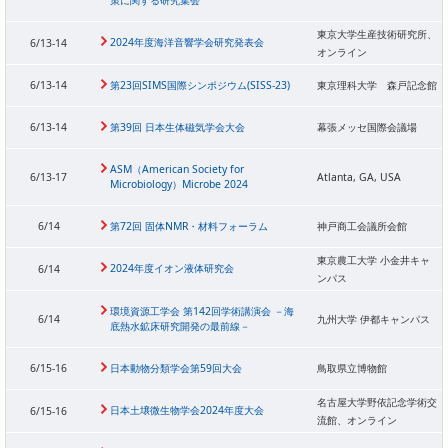
東京大学生産技術研究所、
2024年度海洋音響学会研究発表会
6/13-14
オンライン
6/13-14
第23回SIMS国際シンポジウム(SISS-23)
東京理科大学 森戸記念館
6/13-14
第39回 日本生体磁気学会大会
幕張メッセ国際会議場
ASM（American Society for
6/13-17
Atlanta, GA, USA
Microbiology）Microbe 2024
6/14
第72回 固体NMR・材料フォーラム
神戸商工会議所会館
東京農工大学 小金井キャ
2024年度イオン液体研究会
6/14
ンパス
環境資源工学会 第142回学術講演会 －海
6/14
九州大学 伊都キャンパス
底熱水鉱床研究開発の最前線－
6/15-16
日本動物分類学会第59回大会
鳥取県立博物館
名古屋⼤学野依記念学術交
日本土壌微生物学会2024年度大会
6/15-16
流館、オンライン