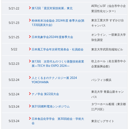
AERビル5F（仙台市中小企
第12回「震災対策技術展」東北
5/21-22
業活性化センター）
東京工業大学 すずかけ台
粉体粉末冶金協会 2024年度 春季大会(第
5/21-23
133回講演大会)
キャンパス
オンライン、一部東京大学
日本気象学会2024年度春季大会
5/21-25
弥生講堂
5/22
日本風工学会年次研究発表会・社員総会
東京大学武田先端知ビル
吹上ホール（名古屋市中小
第13回 次世代ものづくり基盤技術産業
5/22-23
展―TECH Biz EXPO 2024―
企業振興会館）
人とくるまのテクノロジー展 2024
5/22-24
パシフィコ横浜
YOKOHAMA
東北大学 青葉山新キャン
ナノ学会 第22回大会
5/22-24
パス
タワーホール船堀（東京都
第31回燃料電池シンポジウム
5/23-24
江戸川区）
日本食品化学学会 第30回総会・学術大
5/23-24
東京ビッグサイト
会