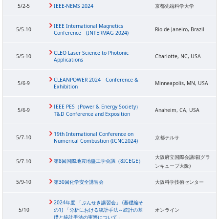
5/2-5
IEEE-NEMS 2024
京都先端科学大学
IEEE International Magnetics
5/5-10
Rio de Janeiro, Brazil
Conference (INTERMAG 2024)
CLEO Laser Science to Photonic
5/5-10
Charlotte, NC, USA
Applications
CLEANPOWER 2024 Conference &
5/6-9
Minneapolis, MN, USA
Exhibition
IEEE PES（Power & Energy Society）
5/6-9
Anaheim, CA, USA
T&D Conference and Exposition
19th International Conference on
5/7-10
京都テルサ
Numerical Combustion (ICNC2024)
大阪府立国際会議場(グラ
第8回国際地震地盤工学会議（8ICEGE）
5/7-10
ンキューブ大阪)
5/9-10
第30回化学安全講習会
大阪科学技術センター
2024年度 「ぶんせき講習会」 (基礎編そ
5/10
の1) 「分析における統計手法～統計の基
オンライン
礎と統計手法の実際について」