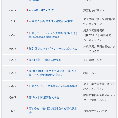
6/4-7
FOOMA JAPAN 2024
東京ビッグサイト
東京情報デザイン専⾨職⼤
画像電子学会 第309回研究会 in 東京
6/5
学、オンライン
海洋研究開発機構
日本リモートセンシング学会 第76回（令
6/5-6
（JAMSTEC）横浜研究
和6年度春季）学術講演会
所、オンライン
沖縄県男女共同参画センタ
第31回クロマトグラフィーシンポジウム
6/5-7
ー（てぃるる）
6/5-7
第73回高分子学会年次大会
仙台国際センター
第88回 固体イオニクス研究会 （第25回
6/5-7
松江テルサ
超イオン導電体物性研究会）
東京工業大学大岡山キャン
日本コンピュータ化学会2024年春季年会
6/6-7
パス、オンライン
静岡市東部勤労者福祉セン
第66回 日本脂質生化学会
6/6-7
ター「清水テルサ」
石油学会 第44回絶縁油分科会研究発表
6/7
京都リサーチパーク
会