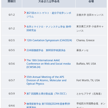
開催日
大会または学会名
会場
第21回ホスト-ゲスト・超分子化学シンポ
6/1-2
京都大学 吉田キャンパス
ジウム
東京農工大学 小金井キャ
化学とマイクロ・ナノシステム学会 第49
6/1-2
回研究会
ンパス
6/2-5
12th Cavitation Symposium (CAV2024)
Chania, Greece
6/3-5
日本顕微鏡学会 第80回学術講演会
幕張メッセ
The 18th International AAAI
6/3-6
Conference on Web and Social media
Buffalo, NY, USA
(ICWSM-24)
55th Annual Meeting of the APS
6/3-7
Division of Atomic, Molecular and
Fort Worth, TX, USA
Optical Physics
6/3-9
第7 回国際土壌分類会議（7th ISCC）
とかちプラザ（北海道）
早稲田大学国際会場、オン
物理探査学会 第150回(2024年度春季)学
6/4-6
術講演会
ライン