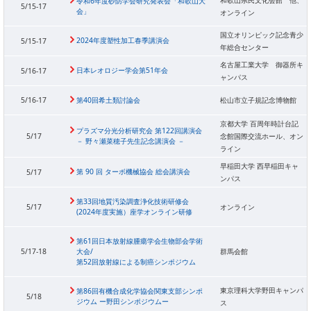
令和6年度砂防学会研究発表会「和歌山大
5/15-17
会」
オンライン
国立オリンピック記念青少
2024年度塑性加工春季講演会
5/15-17
年総合センター
名古屋工業大学 御器所キ
日本レオロジー学会第51年会
5/16-17
ャンパス
5/16-17
第40回希土類討論会
松山市立子規記念博物館
京都大学 百周年時計台記
プラズマ分光分析研究会 第122回講演会
5/17
念館国際交流ホール、オン
－ 野々瀬菜穂子先生記念講演会 －
ライン
早稲田大学 西早稲田キャ
第 90 回 ターボ機械協会 総会講演会
5/17
ンパス
第33回地質汚染調査浄化技術研修会
5/17
オンライン
(2024年度実施）座学オンライン研修
第61回日本放射線腫瘍学会生物部会学術
5/17-18
大会/
群馬会館
第52回放射線による制癌シンポジウム
東京理科大学野田キャンパ
第86回有機合成化学協会関東支部シンポ
5/18
ジウム ー野田シンポジウムー
ス