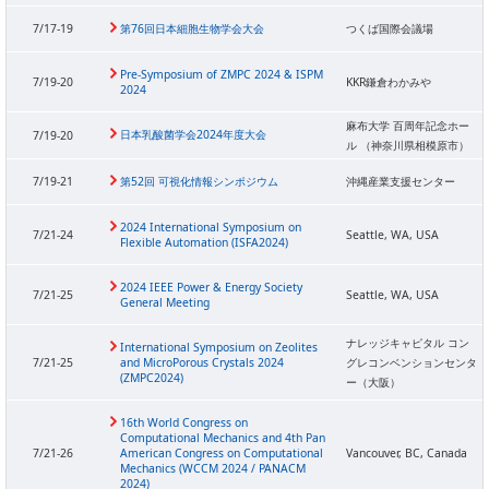
7/17-19
第76回日本細胞生物学会大会
つくば国際会議場
Pre-Symposium of ZMPC 2024 & ISPM
7/19-20
KKR鎌倉わかみや
2024
麻布大学 百周年記念ホー
日本乳酸菌学会2024年度大会
7/19-20
ル （神奈川県相模原市）
7/19-21
第52回 可視化情報シンポジウム
沖縄産業支援センター
2024 International Symposium on
7/21-24
Seattle, WA, USA
Flexible Automation (ISFA2024)
2024 IEEE Power & Energy Society
7/21-25
Seattle, WA, USA
General Meeting
ナレッジキャピタル コン
International Symposium on Zeolites
7/21-25
and MicroPorous Crystals 2024
グレコンベンションセンタ
(ZMPC2024)
ー（大阪）
16th World Congress on
Computational Mechanics and 4th Pan
7/21-26
American Congress on Computational
Vancouver, BC, Canada
Mechanics (WCCM 2024 / PANACM
2024)