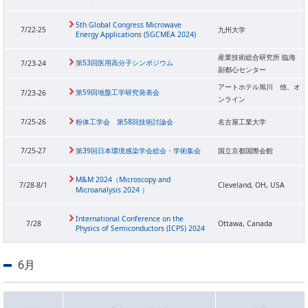
5th Global Congress Microwave
7/22-25
九州大学
Energy Applications (5GCMEA 2024)
産業技術総合研究所 臨海
第53回医用高分子シンポジウム
7/23-24
副都心センター
アートホテル旭川 他、オ
第59回地盤工学研究発表会
7/23-26
ンライン
7/25-26
粉体工学会 第58回技術討論会
名古屋工業大学
7/25-27
第39回日本環境感染学会総会・学術集会
国立京都国際会館
M&M 2024（Microscopy and
7/28-8/1
Cleveland, OH, USA
Microanalysis 2024 ）
International Conference on the
7/28
Ottawa, Canada
Physics of Semiconductors (ICPS) 2024
6月