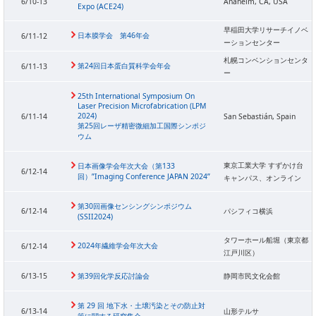
6/10-13
Anaheim, CA, USA
Expo (ACE24)
早稲田大学リサーチイノベ
日本膜学会 第46年会
6/11-12
ーションセンター
札幌コンベンションセンタ
第24回日本蛋白質科学会年会
6/11-13
ー
25th International Symposium On
Laser Precision Microfabrication (LPM
2024)
6/11-14
San Sebastián, Spain
第25回レーザ精密微細加工国際シンポジ
ウム
東京工業大学 すずかけ台
日本画像学会年次大会（第133
6/12-14
回）”Imaging Conference JAPAN 2024”
キャンパス、オンライン
第30回画像センシングシンポジウム
6/12-14
パシフィコ横浜
(SSII2024)
タワーホール船堀（東京都
2024年繊維学会年次大会
6/12-14
江戸川区）
6/13-15
第39回化学反応討論会
静岡市民文化会館
第 29 回 地下水・土壌汚染とその防止対
6/13-14
山形テルサ
策に関する研究集会