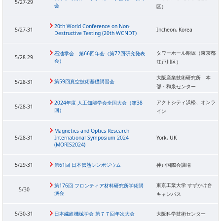
5/27-29
会
区）
20th World Conference on Non-
5/27-31
Incheon, Korea
Destructive Testing (20th WCNDT)
タワーホール船堀（東京都
石油学会 第66回年会（第72回研究発表
5/28-29
会）
江戸川区）
大阪産業技術研究所 本
第59回真空技術基礎講習会
5/28-31
部・和泉センター
アクトシティ浜松、オンラ
2024年度 人工知能学会全国大会（第38
5/28-31
回）
イン
Magnetics and Optics Research
5/28-31
International Symposium 2024
York, UK
(MORIS2024)
5/29-31
第61回 日本伝熱シンポジウム
神戸国際会議場
東京工業大学 すずかけ台
第176回 フロンティア材料研究所学術講
5/30
演会
キャンパス
5/30-31
日本繊維機械学会 第７７回年次大会
大阪科学技術センター