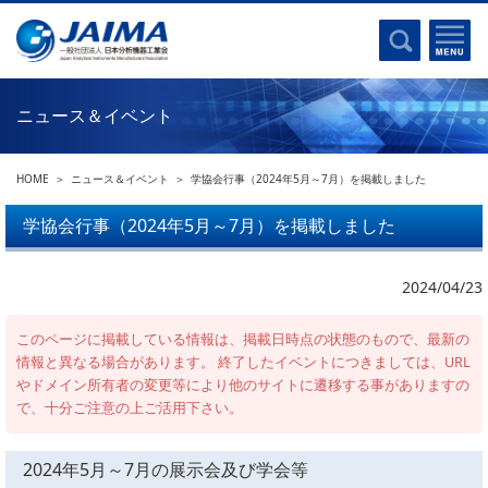
事業計画書
はじめに
沿革
電磁波(光)
コンプライアンスプログラム
Ｘ線
採用
ニュース＆イベント
クロマトグラフ
パンフレット
質量分析
関連リンク
HOME
ニュース＆イベント
学協会行事（2024年5月～7月）を掲載しました
電子顕微鏡
熱分析
学協会行事（2024年5月～7月）を掲載しました
JAIMAの取り組み
電気化学
主な活動
磁気共鳴
2024/04/23
分析機器・科学機器遺産認定
電子線応用
海外交流事業
このページに掲載している情報は、掲載日時点の状態のもので、最新の
バイオ関連
情報と異なる場合があります。 終了したイベントにつきましては、URL
中小企業経営強化税制
やドメイン所有者の変更等により他のサイトに遷移する事がありますの
製品含有化学物質規制 UPDATE
機器分析が支える、豊かな暮らしと産業のフロンティア
で、十分ご注意の上ご活用下さい。
統計
総論・各種分析法
刊行物のご案内
2024年5月～7月の展示会及び学会等
環境