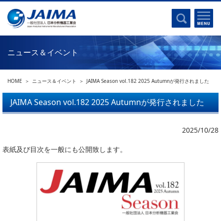
事業計画書
はじめに
沿革
電磁波(光)
コンプライアンスプログラム
Ｘ線
採用
ニュース＆イベント
クロマトグラフ
パンフレット
質量分析
関連リンク
HOME
ニュース＆イベント
JAIMA Season vol.182 2025 Autumnが発行されました
電子顕微鏡
熱分析
JAIMA Season vol.182 2025 Autumnが発行されました
JAIMAの取り組み
電気化学
主な活動
磁気共鳴
2025/10/28
分析機器・科学機器遺産認定
電子線応用
表紙及び目次を一般にも公開致します。
海外交流事業
バイオ関連
中小企業経営強化税制
製品含有化学物質規制 UPDATE
機器分析が支える、豊かな暮らしと産業のフロンティア
統計
総論・各種分析法
刊行物のご案内
環境