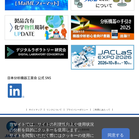
サイトマップ
リンクについて
プライバシーポリシー
ご利用にあたって
当サイトでは、サイトの利便性向上や使用状況
JAIMA 一般社団法人 日本分析機器工業会
の分析を目的にクッキーを使用します。
〒101-0054 東京都千代田区神田錦町2-5-16 名古路ビル新館6階
TEL : 03-3292-0642 FAX : 03-3292-7157
同意する
サイトを閲覧いただく際にはクッキーの使用に
E-mail :
webmaster@jaima.or.jp