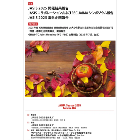
委員会活動
食品
協力企業との適正取引の推進
ライフサイエンス
分析用X線検査装置他PCB廃棄物処理について
イメージング
材料
会員会社
X線・放射光
会員リスト
PICK UP
CONTENTS
入会のご案内
入会金・会費規程
ニュース＆イベント
ニュース
プレスリリース
イベント