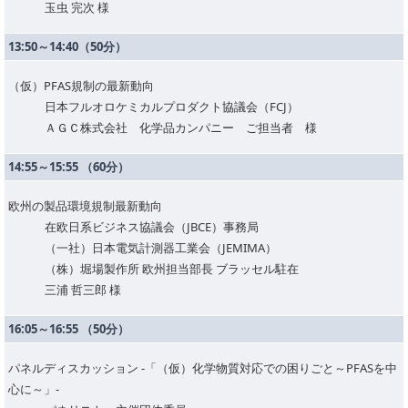
玉虫 完次 様
13:50～14:40（50分）
（仮）PFAS規制の最新動向
日本フルオロケミカルプロダクト協議会（FCJ）
ＡＧＣ株式会社 化学品カンパニー ご担当者 様
14:55～15:55 （60分）
欧州の製品環境規制最新動向
在欧日系ビジネス協議会（JBCE）事務局
（一社）日本電気計測器工業会（JEMIMA）
（株）堀場製作所 欧州担当部長 ブラッセル駐在
三浦 哲三郎 様
16:05～16:55 （50分）
パネルディスカッション -「（仮）化学物質対応での困りごと～PFASを中
心に～」-