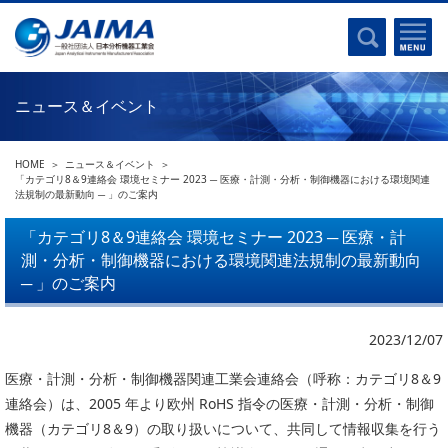
事業計画書
はじめに
沿革
電磁波(光)
コンプライアンスプログラム
Ｘ線
採用
ニュース＆イベント
クロマトグラフ
パンフレット
質量分析
関連リンク
HOME
ニュース＆イベント
電子顕微鏡
「カテゴリ8＆9連絡会 環境セミナー 2023 ─ 医療・計測・分析・制御機器における環境関連
法規制の最新動向 ─ 」のご案内
熱分析
JAIMAの取り組み
電気化学
「カテゴリ8＆9連絡会 環境セミナー 2023 ─ 医療・計
主な活動
測・分析・制御機器における環境関連法規制の最新動向
磁気共鳴
分析機器・科学機器遺産認定
─ 」のご案内
電子線応用
海外交流事業
バイオ関連
中小企業経営強化税制
2023/12/07
製品含有化学物質規制 UPDATE
機器分析が支える、豊かな暮らしと産業のフロンティア
医療・計測・分析・制御機器関連工業会連絡会（呼称：カテゴリ8＆9
統計
連絡会）は、2005 年より欧州 RoHS 指令の医療・計測・分析・制御
総論・各種分析法
機器（カテゴリ8＆9）の取り扱いについて、共同して情報収集を行う
刊行物のご案内
環境