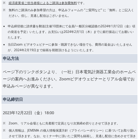
経済産業省ご担当者様によるご講演は参加費無料
です。
無料のご講演のみ参加希望の方は、申込みフォームの "ご質問など" に「無料」とご記入く
ださい。但し、見逃し配信はございません。
申込締切後に請求書を郵送(主催10団体にて会員/一般区分確認後の2024年1月12日（金）頃
の発送を予定）いたします。お支払いは2024年2月1日（木）までに銀行振込にてお願いい
たします。
当日Zoom ビデオウェビナーに参加・聴講できない場合でも、費用の返金はいたしません
が、2024年2月19日まで録画を視聴頂けるようにいたします。
申込方法
ページ下のリンクボタンより、（一社）日本電気計測器工業会のホームペ
ージの案内へお進みください。Zoomビデオウェビナーとリアル会場でお
申込みページが異なります。
申込締切日
2023年12月22日（金）18:00
Zoom、リアル会場ともに先着順で定員となり次第締め切りとさせて頂きます。
個人情報は、JEMIMA の個人情報保護方針（プライバシーポリシー）に基づいてお取り扱い
させて頂きます。なお、セミナー中に頂いたご質問も録画し、見逃し配信に含めさせて頂き