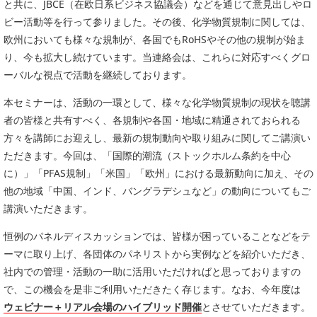
と共に、JBCE（在欧日系ビジネス協議会）などを通じて意見出しやロ
委員会活動
食品
ビー活動等を行って参りました。その後、化学物質規制に関しては、
協力企業との適正取引の推進
ライフサイエンス
欧州においても様々な規制が、各国でもRoHSやその他の規制が始ま
分析用X線検査装置他PCB廃棄物処理について
り、今も拡大し続けています。当連絡会は、これらに対応すべくグロ
イメージング
ーバルな視点で活動を継続しております。
材料
会員会社
X線・放射光
本セミナーは、活動の一環として、様々な化学物質規制の現状を聴講
会員リスト
者の皆様と共有すべく、各規制や各国・地域に精通されておられる
方々を講師にお迎えし、最新の規制動向や取り組みに関してご講演い
PICK UP
CONTENTS
入会のご案内
ただきます。今回は、「国際的潮流（ストックホルム条約を中心
に）」「PFAS規制」「米国」「欧州」における最新動向に加え、その
入会金・会費規程
他の地域「中国、インド、バングラデシュなど」の動向についてもご
講演いただきます。
ニュース＆イベント
恒例のパネルディスカッションでは、皆様が困っていることなどをテ
ニュース
ーマに取り上げ、各団体のパネリストから実例などを紹介いただき、
プレスリリース
社内での管理・活動の一助に活用いただければと思っておりますの
イベント
で、この機会を是非ご利用いただきたく存じます。なお、今年度は
とさせていただきます。
ウェビナー＋リアル会場のハイブリッド開催