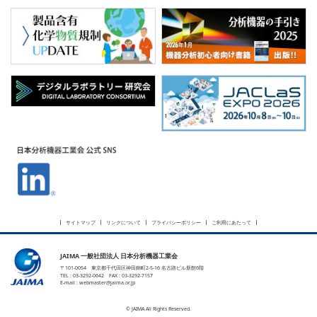
サイトマップ
リンクについて
プライバシーポリシー
ご利用にあたって
JAIMA 一般社団法人 日本分析機器工業会
〒101-0054 東京都千代田区神田錦町2-5-16 名古路ビル新館6階
TEL : 03-3292-0642 FAX : 03-3292-7157
E-mail :
webmaster@jaima.or.jp
© JAIMA All Rights Reserved.