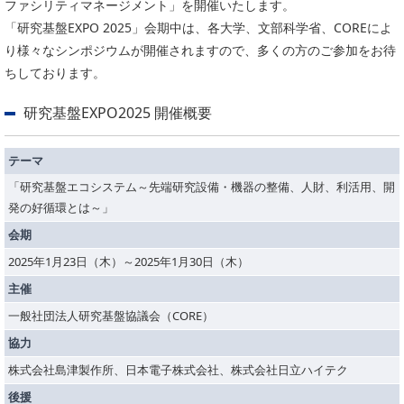
ファシリティマネージメント」を開催いたします。
委員会活動
食品
「研究基盤EXPO 2025」会期中は、各大学、文部科学省、COREによ
協力企業との適正取引の推進
ライフサイエンス
り様々なシンポジウムが開催されますので、多くの方のご参加をお待
分析用X線検査装置他PCB廃棄物処理について
ちしております。
イメージング
材料
会員会社
研究基盤EXPO2025 開催概要
X線・放射光
会員リスト
テーマ
PICK UP
CONTENTS
「研究基盤エコシステム～先端研究設備・機器の整備、人財、利活用、開
入会のご案内
発の好循環とは～」
入会金・会費規程
会期
2025年1月23日（木）～2025年1月30日（木）
ニュース＆イベント
主催
ニュース
⼀般社団法⼈研究基盤協議会（CORE）
プレスリリース
協力
イベント
株式会社島津製作所、日本電子株式会社、株式会社日立ハイテク
後援