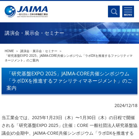
事業計画書
はじめに
沿革
電磁波(光)
コンプライアンスプログラム
Ｘ線
採用
講演会・展示会・セミナー
クロマトグラフ
パンフレット
質量分析
関連リンク
HOME
講演会・展示会・セミナー
電子顕微鏡
「研究基盤EXPO 2025」JAIMA-CORE共催シンポジウム「ラボDXを推進するファシリティマ
ネージメント」のご案内
熱分析
JAIMAの取り組み
電気化学
「研究基盤EXPO 2025」JAIMA-CORE共催シンポジウム
主な活動
「ラボDXを推進するファシリティマネージメント」のご
磁気共鳴
分析機器・科学機器遺産認定
案内
電子線応用
海外交流事業
バイオ関連
中小企業経営強化税制
2024/12/18
製品含有化学物質規制 UPDATE
機器分析が支える、豊かな暮らしと産業のフロンティア
当工業会では、2025年1月23日（木）〜1月30日（木）の日程で開催
統計
される「研究基盤EXPO 2025」(主催：CORE 一般社団法人研究基盤協
総論・各種分析法
議会)の会期中、JAIMA-CORE共催シンポジウム「ラボDXを推進する
刊行物のご案内
環境