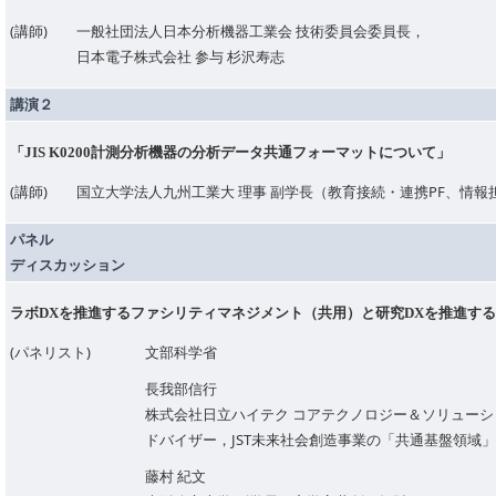
(講師)
一般社団法人日本分析機器工業会 技術委員会委員長，
日本電子株式会社 参与 杉沢寿志
講演２
「JIS K0200計測分析機器の分析データ共通フォーマットについて」
(講師)
国立大学法人九州工業大 理事 副学長（教育接続・連携PF、情報
パネル
ディスカッション
ラボDXを推進するファシリティマネジメント（共用）と研究DXを推進す
(パネリスト)
文部科学省
長我部信行
株式会社日立ハイテク コアテクノロジー＆ソリューシ
ドバイザー，JST未来社会創造事業の「共通基盤領域
藤村 紀文