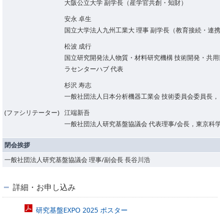
大阪公立大学 副学長（産学官共創・知財）
安永 卓生
国立大学法人九州工業大 理事 副学長（教育接続・連携
松波 成行
国立研究開発法人物質・材料研究機構 技術開発・共用
ラセンターハブ 代表
杉沢 寿志
一般社団法人日本分析機器工業会 技術委員会委員長，
(ファシリテーター)
江端新吾
一般社団法人研究基盤協議会 代表理事/会長，東京科
閉会挨拶
一般社団法人研究基盤協議会 理事/副会長 長谷川浩
詳細・お申し込み
研究基盤EXPO 2025 ポスター