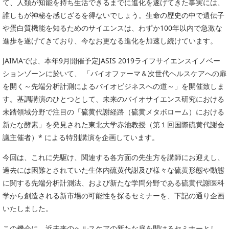
て、人類が知能を持ち生活できるまでに進化を遂げてきた事実には、
委員会活動
食品
誰しもが神秘を感じざるを得ないでしょう。生命の歴史の中で遺伝子
協力企業との適正取引の推進
ライフサイエンス
や蛋白質機能を知るためのサイエンスは、わずか100年以内で急激な
分析用X線検査装置他PCB廃棄物処理について
進歩を遂げてきており、今なお更なる進化を加速し続けています。
イメージング
材料
JAIMAでは、本年9月開催予定JASIS 2019ライフサイエンスイノベー
会員会社
ションゾーンに於いて、 「バイオファーマ＆次世代ヘルスケアへの扉
X線・放射光
会員リスト
を開く～先端分析計測によるバイオビジネスへの道～」を開催致しま
す。基調講演のひとつとして、未来のバイオサイエンス研究における
PICK UP
CONTENTS
入会のご案内
未踏領域分野で注目の「硫黄代謝経路（硫黄メタボローム）における
新たな酵素」を発見された東北大学赤池教授（第１回国際硫黄代謝会
入会金・会費規程
議主催者）* による特別講演を企画しています。
ニュース＆イベント
今回は、これに先駆け、関連する各方面の先生方を講師にお迎えし、
過去には困難とされていた生体内硫黄代謝及び様々な硫黄形態や動態
ニュース
に関する先端分析計測法、および新たな学問分野である硫黄代謝医科
プレスリリース
学から創造される新市場の可能性を探るセミナーを、下記の通り企画
いたしました。
イベント
この機会に、近未来のへルスケアの新たな扉を開けるセミナーとし