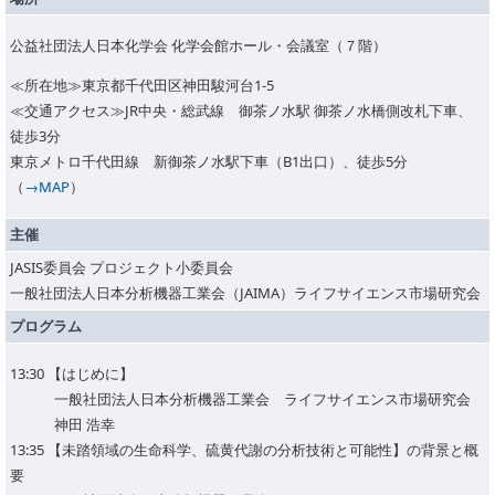
公益社団法人日本化学会 化学会館ホール・会議室（７階）
≪所在地≫東京都千代田区神田駿河台1-5
≪交通アクセス≫JR中央・総武線 御茶ノ水駅 御茶ノ水橋側改札下車、
徒歩3分
東京メトロ千代田線 新御茶ノ水駅下車（B1出口）、徒歩5分
（
→MAP
）
主催
JASIS委員会 プロジェクト小委員会
一般社団法人日本分析機器工業会（JAIMA）ライフサイエンス市場研究会
プログラム
13:30 【はじめに】
一般社団法人日本分析機器工業会 ライフサイエンス市場研究会
神田 浩幸
13:35 【未踏領域の生命科学、硫黄代謝の分析技術と可能性】の背景と概
要