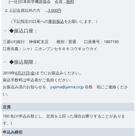
(一社)日本科学機器協会 会員 ...
無料
上記会員以外の方 ...
3,000円
（下記指定の口座への
事前振込
をお願いします。）
◆振込口座：
三菱UFJ銀行 神保町支店 種別：普通 口座番号：1887180
口座名義：シャ）ニホンブンセキキキコウギョウカイ
◆振込期限：
2019年
6月21日(金)
までにお振込みください。
振込手数料は申込者がご負担ください。
お振込み済のお知らせを、
yajima@jaima.or.jp
谷島 宛にご連絡くださ
い。
定員
100 名(※申込み順とし、定員を上回った場合お断りすることがありま
す。)
申込み締切