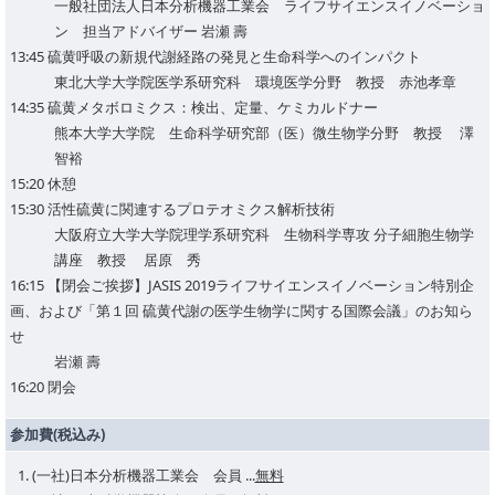
一般社団法人日本分析機器工業会 ライフサイエンスイノベーショ
ン 担当アドバイザー 岩瀬 壽
13:45 硫黄呼吸の新規代謝経路の発見と生命科学へのインパクト
東北大学大学院医学系研究科 環境医学分野 教授 赤池孝章
14:35 硫黄メタボロミクス：検出、定量、ケミカルドナー
熊本大学大学院 生命科学研究部（医）微生物学分野 教授 澤
智裕
15:20 休憩
15:30 活性硫黄に関連するプロテオミクス解析技術
大阪府立大学大学院理学系研究科 生物科学専攻 分子細胞生物学
講座 教授 居原 秀
16:15 【閉会ご挨拶】JASIS 2019ライフサイエンスイノベーション特別企
画、および「第１回 硫黄代謝の医学生物学に関する国際会議」のお知ら
せ
岩瀬 壽
16:20 閉会
参加費(税込み)
(一社)日本分析機器工業会 会員 ...
無料