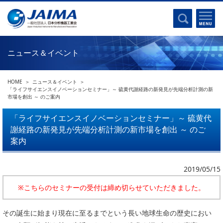
事業計画書
はじめに
沿革
電磁波(光)
コンプライアンスプログラム
Ｘ線
採用
ニュース＆イベント
クロマトグラフ
パンフレット
質量分析
関連リンク
HOME
ニュース＆イベント
電子顕微鏡
「ライフサイエンスイノベーションセミナー」～ 硫黄代謝経路の新発見が先端分析計測の新
市場を創出 ～ のご案内
熱分析
JAIMAの取り組み
電気化学
「ライフサイエンスイノベーションセミナー」～ 硫黄代
主な活動
謝経路の新発見が先端分析計測の新市場を創出 ～ のご
磁気共鳴
分析機器・科学機器遺産認定
案内
電子線応用
海外交流事業
バイオ関連
中小企業経営強化税制
2019/05/15
製品含有化学物質規制 UPDATE
機器分析が支える、豊かな暮らしと産業のフロンティア
※こちらのセミナーの受付は締め切らせていただきました。
統計
総論・各種分析法
その誕生に始まり現在に至るまでという長い地球生命の歴史におい
刊行物のご案内
環境