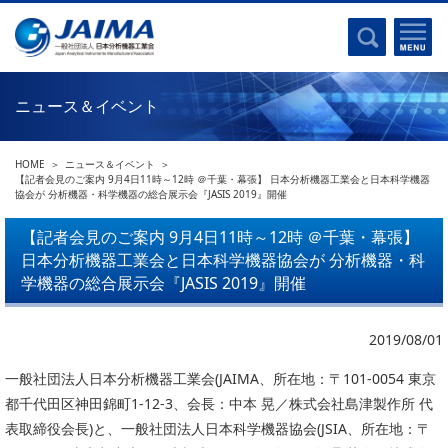
事業計画書
はじめに
沿革
電磁波(光)
コンプライアンスプログラム
Ｘ線
採用
ニュース＆イベント
クロマトグラフ
パンフレット
質量分析
関連リンク
HOME
ニュース＆イベント
電子顕微鏡
【記者会見のご案内 9月4日11時～12時 ＠千葉・幕張】 日本分析機器工業会と日本科学機器
協会が 分析機器・科学機器の総合展示会『JASIS 2019』開催
熱分析
JAIMAの取り組み
電気化学
【記者会見のご案内 9月4日11時～12時 ＠千葉・幕張】
主な活動
日本分析機器工業会と日本科学機器協会が 分析機器・科
磁気共鳴
分析機器・科学機器遺産認定
学機器の総合展示会『JASIS 2019』開催
電子線応用
海外交流事業
バイオ関連
中小企業経営強化税制
2019/08/01
製品含有化学物質規制 UPDATE
機器分析が支える、豊かな暮らしと産業のフロンティア
一般社団法人日本分析機器工業会(JAIMA、所在地：〒101-0054 東京
統計
都千代田区神田錦町1-12-3、会長：中本 晃／株式会社島津製作所 代
総論・各種分析法
表取締役会長)と、一般社団法人日本科学機器協会(JSIA、所在地：〒
刊行物のご案内
環境