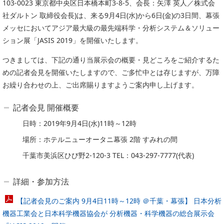
103-0023 東京都中央区日本橋本町3-8-5、会長：矢澤 英人／株式会
委員会活動
食品
社ダルトン 取締役会長)は、来る9月4日(水)から6日(金)の3日間、幕張
協力企業との適正取引の推進
ライフサイエンス
メッセにおいてアジア最大級の最先端科学・分析システム＆ソリュー
分析用X線検査装置他PCB廃棄物処理について
ション展「JASIS 2019」を開催いたします。
イメージング
材料
つきましては、下記の通り当展示会の概要・見どころをご紹介するた
会員会社
X線・放射光
めの記者会見を開催いたしますので、ご多忙中とは存じますが、万障
会員リスト
お繰り合わせの上、ご出席賜りますようご案内申し上げます。
PICK UP
CONTENTS
入会のご案内
記者会見 開催概要
日時：2019年9月4日(水)11時～12時
入会金・会費規程
場所：ホテルニューオータニ幕張 2階 すみれの間
ニュース＆イベント
千葉市美浜区ひび野2-120-3 TEL：043-297-7777(代表)
ニュース
詳細・参加方法
プレスリリース
【記者会見のご案内 9月4日11時～12時 ＠千葉・幕張】 日本分析
イベント
機器工業会と日本科学機器協会が 分析機器・科学機器の総合展示会