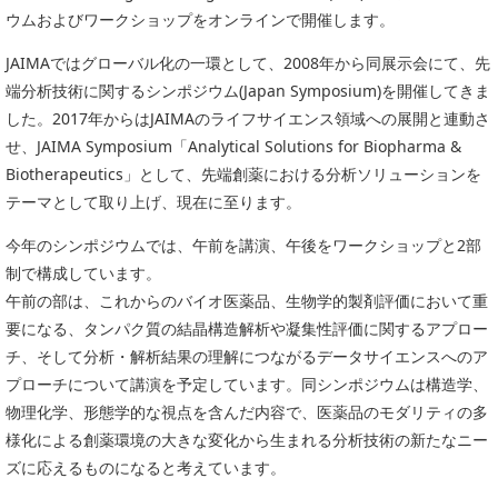
委員会活動
ウムおよびワークショップをオンラインで開催します。
食品
協力企業との適正取引の推進
ライフサイエンス
JAIMAではグローバル化の一環として、2008年から同展示会にて、先
分析用X線検査装置他PCB廃棄物処理について
端分析技術に関するシンポジウム(Japan Symposium)を開催してきま
イメージング
した。2017年からはJAIMAのライフサイエンス領域への展開と連動さ
材料
会員会社
せ、JAIMA Symposium「Analytical Solutions for Biopharma &
X線・放射光
Biotherapeutics」として、先端創薬における分析ソリューションを
会員リスト
テーマとして取り上げ、現在に至ります。
PICK UP
CONTENTS
入会のご案内
今年のシンポジウムでは、午前を講演、午後をワークショップと2部
制で構成しています。
入会金・会費規程
午前の部は、これからのバイオ医薬品、生物学的製剤評価において重
要になる、タンパク質の結晶構造解析や凝集性評価に関するアプロー
ニュース＆イベント
チ、そして分析・解析結果の理解につながるデータサイエンスへのア
プローチについて講演を予定しています。同シンポジウムは構造学、
ニュース
物理化学、形態学的な視点を含んだ内容で、医薬品のモダリティの多
プレスリリース
様化による創薬環境の大きな変化から生まれる分析技術の新たなニー
イベント
ズに応えるものになると考えています。