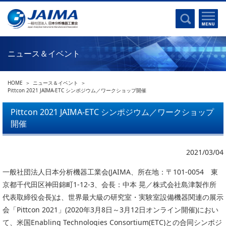
事業計画書
はじめに
沿革
電磁波(光)
コンプライアンスプログラム
Ｘ線
採用
ニュース＆イベント
クロマトグラフ
パンフレット
質量分析
関連リンク
HOME
ニュース＆イベント
電子顕微鏡
Pittcon 2021 JAIMA-ETC シンポジウム／ワークショップ開催
熱分析
JAIMAの取り組み
Pittcon 2021 JAIMA-ETC シンポジウム／ワークショップ
電気化学
開催
主な活動
磁気共鳴
分析機器・科学機器遺産認定
電子線応用
2021/03/04
海外交流事業
バイオ関連
中小企業経営強化税制
一般社団法人日本分析機器工業会(JAIMA、所在地：〒101-0054 東
京都千代田区神田錦町1-12-3、会長：中本 晃／株式会社島津製作所
製品含有化学物質規制 UPDATE
機器分析が支える、豊かな暮らしと産業のフロンティア
代表取締役会長)は、世界最大級の研究室・実験室設備機器関連の展示
統計
総論・各種分析法
会「Pittcon 2021」(2020年3月8日～3月12日オンライン開催)におい
刊行物のご案内
て、米国Enabling Technologies Consortium(ETC)との合同シンポジ
環境