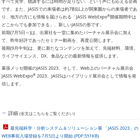
すべて見学、聴講するには時間が足りない、という声にも応える企画
です。また、JASISでの来場者は約7割以上が関東圏からの来場者であ
®
り、地方の方にも情報を届けられる「JASIS WebExpo
開催期間中は
どこからでも参加できる」、新しいJASISの形です。
前期(7月5日～)は、出展社を一堂に集めたバーチャル展示会に加え
て、昨年好評であったセミナー動画を、再度公開します。
後期(9月中旬)は、更に新たなコンテンツを加えて、先端材料、環境、
ライフサイエンス、DX、食品などの最新情報を提供します。
幕張メッセ開催のJASIS 2023、そして、Web上のバーチャル展示会
®
JASIS WebExpo
2023、JASISはハイブリッド展示会として情報を発
信します。
詳細
(全文はこちらをご覧ください)
最先端科学・分析システム＆ソリューション展 「JASIS 2023」の
WEB事前入場登録を7月5日より開始 (PDF:551KB)