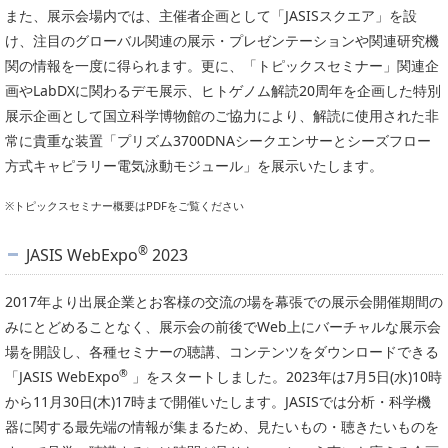
また、展示会場内では、主催者企画として「JASISスクエア」を設
け、注目のグローバル関連の展示・プレゼンテーションや関連研究機
関の情報を一度に得られます。更に、「トピックスセミナー」関連企
画やLabDXに関わるデモ展示、ヒトゲノム解読20周年を企画した特別
展示企画として国立科学博物館のご協力により、解読に使用された非
常に貴重な装置「プリズム3700DNAシークエンサーとシーズフロー
方式キャピラリー電気泳動モジュール」を展示いたします。
※トピックスセミナー概要はPDFをご覧ください
®
JASIS WebExpo
2023
2017年より出展企業とお客様の交流の場を幕張での展示会開催期間の
みにとどめることなく、展示会の前後でWeb上にバーチャルな展示会
場を開設し、各種セミナーの聴講、コンテンツをダウンロードできる
®
「JASIS WebExpo
」をスタートしました。2023年は7月5日(水)10時
から11月30日(木)17時まで開催いたします。JASISでは分析・科学機
器に関する最先端の情報が集まるため、見たいもの・聴きたいものを