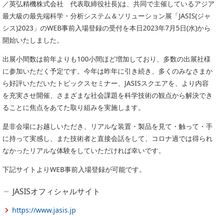
／英弘精機株式会社 代表取締役社長)は、共同で主催しているアジア
委員会活動
食品
最大級の最先端科学・分析システム＆ソリューション展「JASIS(ジャ
協力企業との適正取引の推進
ライフサイエンス
シス)2023」のWEB事前入場登録の受付を本日2023年7月5日(水)から
分析用X線検査装置他PCB廃棄物処理について
開始いたしました。
イメージング
材料
出展小間数は前年よりも100小間ほど増加しており、多数の出展社様
会員会社
X線・放射光
に参加いただく予定です。今年は昨年に引き続き、多くのみなさまか
会員リスト
ら好評いただいたトピックスセミナー、JASISスクエアを、より内容
を充実させ開催、さまざまな社会課題を科学技術の観点から解決でき
PICK UP
CONTENTS
入会のご案内
ることに焦点をあてた取り組みを実施します。
入会金・会費規程
是非会場にお越しいただき、リアルな装置・製品を見て・触って・手
に持って実感し、また技術者と直接会話をして、コロナ過では得られ
ニュース＆イベント
なかったリアルな体験をしていただければ幸いです。
ニュース
下記サイトよりWEB事前入場登録が可能です。
プレスリリース
JASISオフィシャルサイト
イベント
https://www.jasis.jp