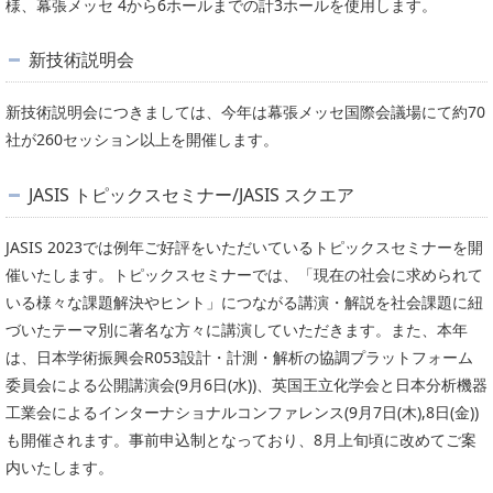
様、幕張メッセ 4から6ホールまでの計3ホールを使用します。
新技術説明会
新技術説明会につきましては、今年は幕張メッセ国際会議場にて約70
社が260セッション以上を開催します。
JASIS トピックスセミナー/JASIS スクエア
JASIS 2023では例年ご好評をいただいているトピックスセミナーを開
催いたします。トピックスセミナーでは、「現在の社会に求められて
いる様々な課題解決やヒント」につながる講演・解説を社会課題に紐
づいたテーマ別に著名な方々に講演していただきます。また、本年
は、日本学術振興会R053設計・計測・解析の協調プラットフォーム
委員会による公開講演会(9月6日(水))、英国王立化学会と日本分析機器
工業会によるインターナショナルコンファレンス(9月7日(木),8日(金))
も開催されます。事前申込制となっており、8月上旬頃に改めてご案
内いたします。