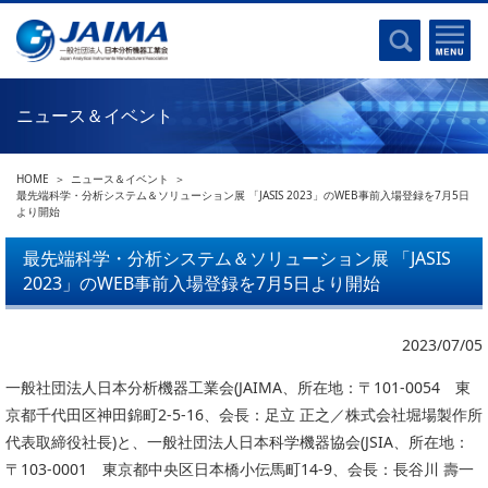
事業計画書
はじめに
沿革
電磁波(光)
コンプライアンスプログラム
Ｘ線
採用
ニュース＆イベント
クロマトグラフ
パンフレット
質量分析
関連リンク
HOME
ニュース＆イベント
電子顕微鏡
最先端科学・分析システム＆ソリューション展 「JASIS 2023」のWEB事前入場登録を7月5日
より開始
熱分析
JAIMAの取り組み
電気化学
最先端科学・分析システム＆ソリューション展 「JASIS
主な活動
2023」のWEB事前入場登録を7月5日より開始
磁気共鳴
分析機器・科学機器遺産認定
電子線応用
海外交流事業
2023/07/05
バイオ関連
中小企業経営強化税制
一般社団法人日本分析機器工業会(JAIMA、所在地：〒101-0054 東
製品含有化学物質規制 UPDATE
機器分析が支える、豊かな暮らしと産業のフロンティア
京都千代田区神田錦町2-5-16、会長：足立 正之／株式会社堀場製作所
統計
代表取締役社長)と、一般社団法人日本科学機器協会(JSIA、所在地：
総論・各種分析法
刊行物のご案内
〒103-0001 東京都中央区日本橋小伝馬町14-9、会長：長谷川 壽一
環境