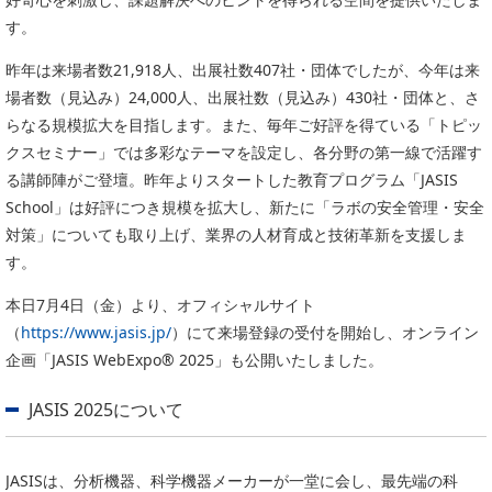
PICK UP
CONTENTS
す。
昨年は来場者数21,918人、出展社数407社・団体でしたが、今年は来
場者数（見込み）24,000人、出展社数（見込み）430社・団体と、さ
らなる規模拡大を目指します。また、毎年ご好評を得ている「トピッ
クスセミナー」では多彩なテーマを設定し、各分野の第一線で活躍す
る講師陣がご登壇。昨年よりスタートした教育プログラム「JASIS
School」は好評につき規模を拡大し、新たに「ラボの安全管理・安全
対策」についても取り上げ、業界の人材育成と技術革新を支援しま
す。
本日7月4日（金）より、オフィシャルサイト
（
https://www.jasis.jp/
）にて来場登録の受付を開始し、オンライン
企画「JASIS WebExpo® 2025」も公開いたしました。
JASIS 2025について
JASISは、分析機器、科学機器メーカーが一堂に会し、最先端の科