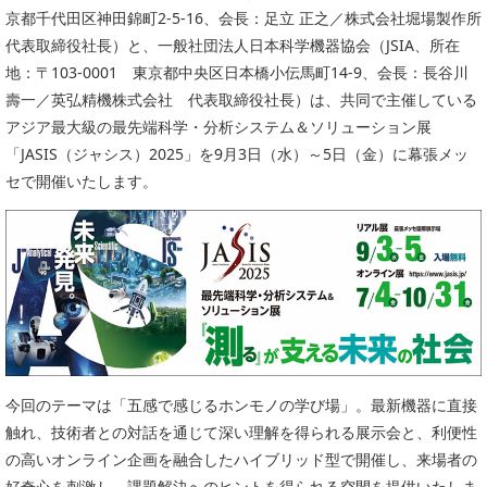
委員会活動
京都千代田区神田錦町2-5-16、会長：足立 正之／株式会社堀場製作所
食品
代表取締役社長）と、一般社団法人日本科学機器協会（JSIA、所在
協力企業との適正取引の推進
ライフサイエンス
地：〒103-0001 東京都中央区日本橋小伝馬町14-9、会長：長谷川
分析用X線検査装置他PCB廃棄物処理について
イメージング
壽一／英弘精機株式会社 代表取締役社長）は、共同で主催している
材料
アジア最大級の最先端科学・分析システム＆ソリューション展
会員会社
「JASIS（ジャシス）2025」を9月3日（水）～5日（金）に幕張メッ
X線・放射光
会員リスト
セで開催いたします。
PICK UP
CONTENTS
入会のご案内
入会金・会費規程
ニュース＆イベント
ニュース
今回のテーマは「五感で感じるホンモノの学び場」。最新機器に直接
プレスリリース
触れ、技術者との対話を通じて深い理解を得られる展示会と、利便性
イベント
の高いオンライン企画を融合したハイブリッド型で開催し、来場者の
好奇心を刺激し、課題解決へのヒントを得られる空間を提供いたしま