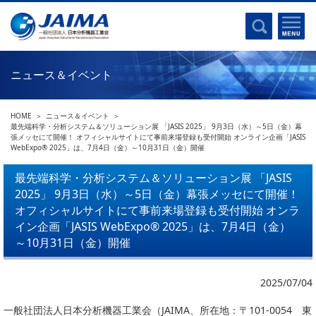
事業計画書
はじめに
沿革
電磁波(光)
コンプライアンスプログラム
Ｘ線
採用
ニュース＆イベント
クロマトグラフ
パンフレット
質量分析
関連リンク
HOME
ニュース＆イベント
電子顕微鏡
最先端科学・分析システム＆ソリューション展 「JASIS 2025」 9月3日（水）～5日（金）幕
張メッセにて開催！ オフィシャルサイトにて事前来場登録も受付開始 オンライン企画「JASIS
熱分析
JAIMAの取り組み
WebExpo® 2025」は、7月4日（金）～10月31日（金）開催
電気化学
主な活動
最先端科学・分析システム＆ソリューション展 「JASIS
磁気共鳴
2025」 9月3日（水）～5日（金）幕張メッセにて開催！
分析機器・科学機器遺産認定
電子線応用
オフィシャルサイトにて事前来場登録も受付開始 オンラ
海外交流事業
イン企画「JASIS WebExpo® 2025」は、7月4日（金）
バイオ関連
中小企業経営強化税制
～10月31日（金）開催
製品含有化学物質規制 UPDATE
機器分析が支える、豊かな暮らしと産業のフロンティア
統計
2025/07/04
総論・各種分析法
刊行物のご案内
一般社団法人日本分析機器工業会（JAIMA、所在地：〒101-0054 東
環境