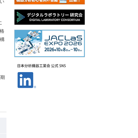
てい
に
規格
盤構
が期