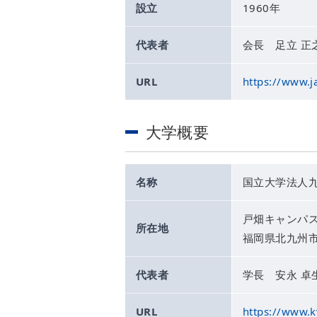
設立
1960年
代表者
会長 足立 正
URL
https://www.ja
大学概要
名称
国立大学法人
戸畑キャンパ
所在地
福岡県北九州市
代表者
学長 安永 卓
URL
https://www.k