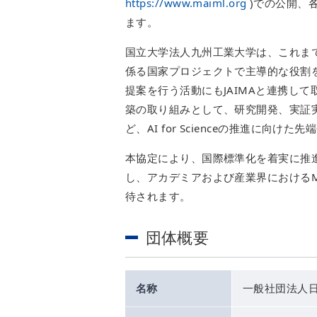
https://www.maiml.org
)での公開、各
ます。
国立大学法人九州工業大学は、これま
係る国家プロジェクトで主導的な役割を果
提案を行う活動にもJAIMAと連携して
築の取り組みとして、研究開発、実証
ど、AI for Scienceの推進に向
本協定により、国際標準化を着実に推
し、アカデミアおよび産業界におけるM
待されます。
団体概要
名称
一般社団法人