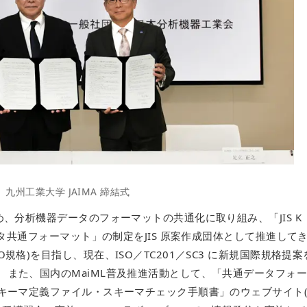
九州工業大学 JAIMA 締結式
め、分析機器データのフォーマットの共通化に取り組み、「JIS K
データ共通フォーマット」の制定をJIS 原案作成団体として推進して
規格)を目指し、現在、ISO／TC201／SC3 に新規国際規格提案
 また、国内のMaiML普及推進活動として、「共通データフォ
スキーマ定義ファイル・スキーマチェック手順書」のウェブサイト