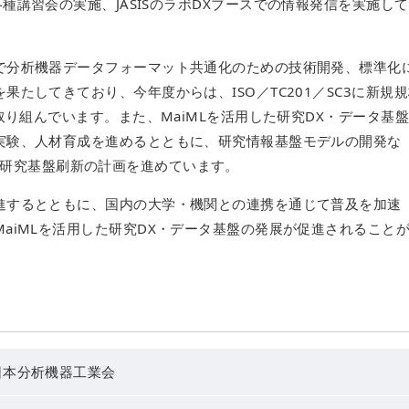
種講習会の実施、JASISのラボDXブースでの情報発信を実施し
で分析機器データフォーマット共通化のための技術開発、標準化
たしてきており、今年度からは、ISO／TC201／SC3に新規
取り組んでいます。また、MaiMLを活用した研究DX・データ基
実験、人材育成を進めるとともに、研究情報基盤モデルの開発な
けた先端研究基盤刷新の計画を進めています。
進するとともに、国内の大学・機関との連携を通じて普及を加速
aiMLを活用した研究DX・データ基盤の発展が促進されること
日本分析機器工業会