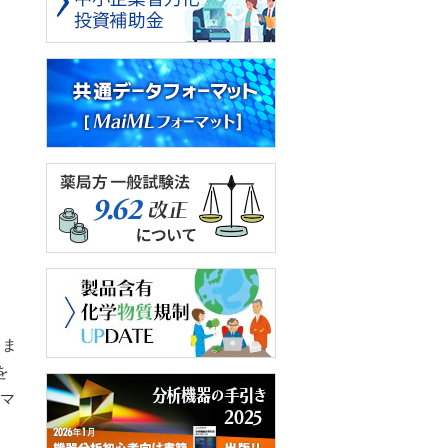
きま
を
ーマ
(