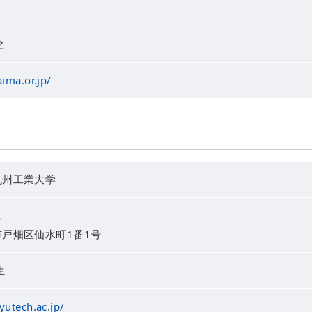
之
ima.or.jp/
九州工業大学
ス
戸畑区仙水町1番1号
生
yutech.ac.jp/