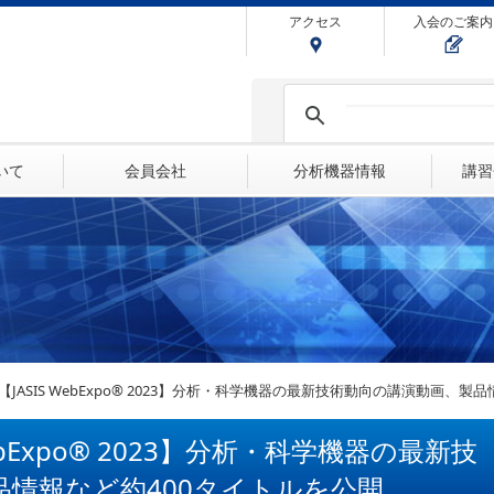
アクセス
入会のご案内
ついて
会員会社
分析機器情報
講習
【JASIS WebExpo® 2023】分析・科学機器の最新技術動向の講演動画、製
ebExpo® 2023】分析・科学機器の最新技
品情報など約400タイトルを公開