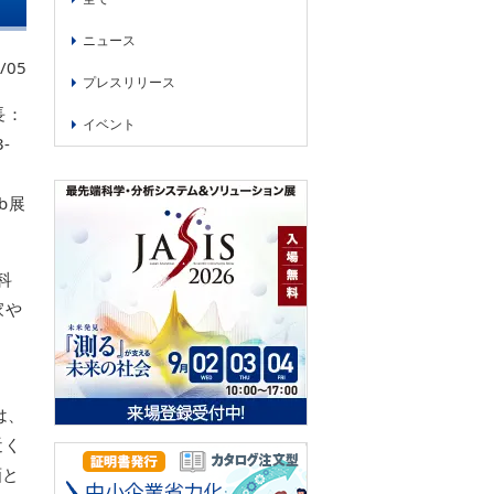
ニュース
/05
プレスリリース
長：
イベント
-
、
b展
。
科
家や
は、
近く
画と