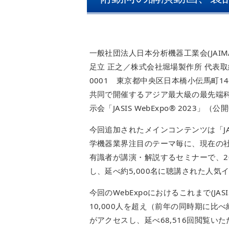
一般社団法人日本分析機器工業会(JAIM
足立 正之／株式会社堀場製作所 代表取締
0001 東京都中央区日本橋小伝馬町1
共同で開催するアジア最大級の最先端科学
示会「JASIS WebExpo® 202
今回追加されたメインコンテンツは「J
学機器業界注目のテーマ毎に、現在の
有識者が講演・解説するセミナーで、20
し、延べ約5,000名に聴講された人気
今回のWebExpoにおけるこれまで(JASI
10,000人を超え（前年の同時期に比
がアクセスし、延べ68,516回閲覧い