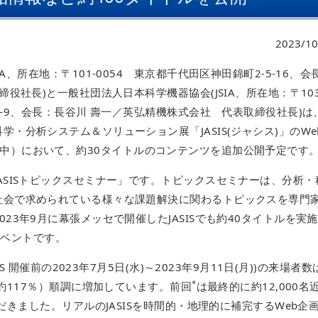
2023/10
A、所在地：〒101-0054 東京都千代田区神田錦町2-5-16、会
役社長)と一般社団法人日本科学機器協会(JSIA、所在地：〒103
4-9、会長：長谷川 壽一／英弘精機株式会社 代表取締役社長)は
・分析システム＆ソリューション展「JASIS(ジャシス)」のWe
3」（公開中）において、約30タイトルのコンテンツを追加公開予定です
ASISトピックスセミナー」です。トピックスセミナーは、分析・
社会で求められている様々な課題解決に関わるトピックスを専門
23年9月に幕張メッセで開催したJASISでも約40タイトルを実施
イベントです。
S 開催前の2023年7月5日(水)～2023年9月11日(月))の来場者数
*
べ約117％）順調に増加しています。前回
は最終的に約12,000名
ただきました。リアルのJASISを時間的・地理的に補完するWeb企