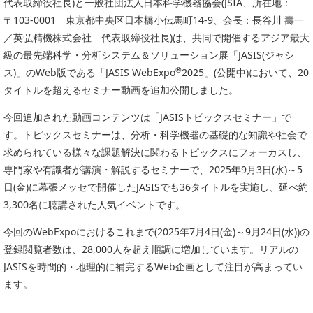
代表取締役社長)と一般社団法人日本科学機器協会(JSIA、所在地：
委員会活動
食品
〒103-0001
東京都中央区日本橋小伝馬町14-9、会長：長谷川 壽一
協力企業との適正取引の推進
／英弘精機株式会社 代表取締役社長)は、共同で開催するアジア最大
ライフサイエンス
分析用X線検査装置他PCB廃棄物処理について
級の最先端科学・分析システム＆ソリューション展「JASIS(ジャシ
イメージング
®
ス)」のWeb版である「JASIS WebExpo
2025」(公開中)において、20
材料
会員会社
タイトルを超えるセミナー動画を追加公開しました。
X線・放射光
会員リスト
今回追加された動画コンテンツは「JASISトピックスセミナー」で
す。トピックスセミナーは、分析・科学機器の基礎的な知識や社会で
PICK UP
CONTENTS
入会のご案内
求められている様々な課題解決に関わるトピックスにフォーカスし、
専門家や有識者が講演・解説するセミナーで、2025年9月3日(水)～5
入会金・会費規程
日(金)に幕張メッセで開催したJASISでも36タイトルを実施し、延べ約
3,300名に聴講された人気イベントです。
ニュース＆イベント
今回のWebExpoにおけるこれまで(2025年7月4日(金)～9月24日(水))の
ニュース
登録閲覧者数は、28,000人を超え順調に増加しています。リアルの
プレスリリース
JASISを時間的・地理的に補完するWeb企画として注目が高まってい
ます。
イベント