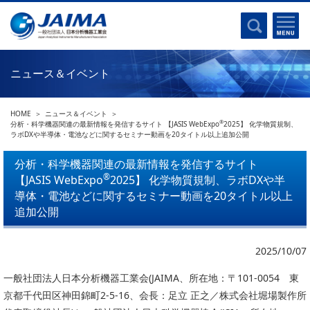
事業計画書
はじめに
沿革
電磁波(光)
コンプライアンスプログラム
Ｘ線
採用
ニュース＆イベント
クロマトグラフ
パンフレット
質量分析
関連リンク
HOME
ニュース＆イベント
電子顕微鏡
®
分析・科学機器関連の最新情報を発信するサイト 【JASIS WebExpo
2025】 化学物質規制、
ラボDXや半導体・電池などに関するセミナー動画を20タイトル以上追加公開
熱分析
JAIMAの取り組み
電気化学
分析・科学機器関連の最新情報を発信するサイト
主な活動
®
【JASIS WebExpo
2025】 化学物質規制、ラボDXや半
磁気共鳴
分析機器・科学機器遺産認定
導体・電池などに関するセミナー動画を20タイトル以上
電子線応用
追加公開
海外交流事業
バイオ関連
中小企業経営強化税制
2025/10/07
製品含有化学物質規制 UPDATE
機器分析が支える、豊かな暮らしと産業のフロンティア
統計
一般社団法人日本分析機器工業会(JAIMA、所在地：〒101-0054 東
総論・各種分析法
京都千代田区神田錦町2-5-16、会長：足立 正之／株式会社堀場製作所
刊行物のご案内
環境