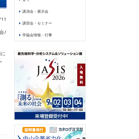
講演会・展示会
/11
講習会・セミナー
会/
学協会情報・行事
術に
ー
。