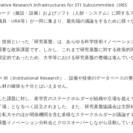
earch Infrastructures for STI Subcommittee（IRIS
ハード（施設・設備）およびソフト（人財・システム）に関する
職員・URA等）が一同に集まり、最先端の議論をするために様々
・技術といった「研究基盤」は、あらゆる科学技術イノベーショ
重要な政策課題です。しかし、これまで研究基盤に対する政策的
限定的であったため、大学等における研究基盤の整備は進んでい
Institutional Research）、設備や技術のデータベースの
人材の確保も十分とはいえません。
した課題に対し、産学官のステークホルダーが組織や立場を超え
「場」となるべく設立されました。また、研究基盤協議会は文部
公私大そのほか関係機関を含む多様なステークホルダーが議論す
基盤イノベーション分科会とクロスオーバーしながら活動してい