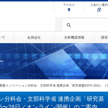
アクセス
入会のご案内
ついて
会員会社
分析機器情報
講習
ー
基盤イノベーション分科会・文部科学省 連携企画「研究基盤EXPO 2022」［
ン分科会・文部科学省 連携企画「研究基
1月26〜28日／オンライン開催］のご案内