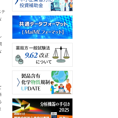
ステ
な
ン
関
な
整
て
科
る
ま