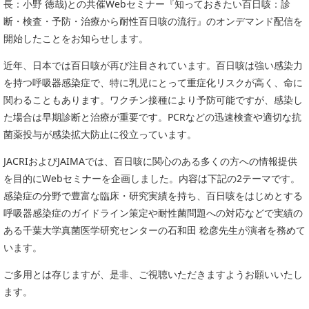
長：小野 徳哉)との共催Webセミナー『知っておきたい百日咳：診
委員会活動
食品
断・検査・予防・治療から耐性百日咳の流行』のオンデマンド配信を
協力企業との適正取引の推進
ライフサイエンス
開始したことをお知らせします。
分析用X線検査装置他PCB廃棄物処理について
イメージング
近年、日本では百日咳が再び注目されています。百日咳は強い感染力
材料
を持つ呼吸器感染症で、特に乳児にとって重症化リスクが高く、命に
会員会社
X線・放射光
関わることもあります。ワクチン接種により予防可能ですが、感染し
会員リスト
た場合は早期診断と治療が重要です。PCRなどの迅速検査や適切な抗
菌薬投与が感染拡大防止に役立っています。
PICK UP
CONTENTS
入会のご案内
JACRIおよびJAIMAでは、百日咳に関心のある多くの方への情報提供
入会金・会費規程
を目的にWebセミナーを企画しました。内容は下記の2テーマです。
感染症の分野で豊富な臨床・研究実績を持ち、百日咳をはじめとする
ニュース＆イベント
呼吸器感染症のガイドライン策定や耐性菌問題への対応などで実績の
ある千葉大学真菌医学研究センターの石和田 稔彦先生が演者を務めて
ニュース
います。
プレスリリース
ご多用とは存じますが、是非、ご視聴いただきますようお願いいたし
イベント
ます。