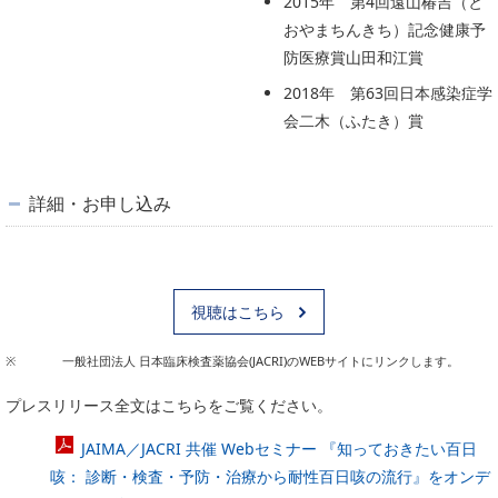
2015年 第4回遠山椿吉（と
おやまちんきち）記念健康予
防医療賞山田和江賞
2018年 第63回日本感染症学
会二木（ふたき）賞
詳細・お申し込み
視聴はこちら
一般社団法人 日本臨床検査薬協会(JACRI)のWEBサイトにリンクします。
プレスリリース全文はこちらをご覧ください。
JAIMA／JACRI 共催 Webセミナー 『知っておきたい百日
咳： 診断・検査・予防・治療から耐性百日咳の流行』をオンデ