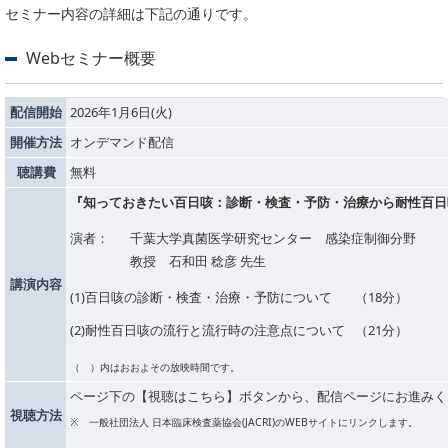
セミナー内容の詳細は下記の通りです。
PICK UP
CONTENTS
Webセミナー概要
配信開始
2026年1月6日(火)
開催方法
オンデマンド配信
聴講費
無料
『知っておきたい百日咳：診断・検査・予防・治療から耐性百日
演者：
千葉大学真菌医学研究センター 感染症制御分野
教授 石和田 稔彦 先生
講演内容
(1)百日咳の診断・検査・治療・予防について
（18分）
(2)耐性百日咳の流行と流行時の注意点について
（21分）
（ ）内はおおよその放映時間です。
ページ下の【視聴はこちら】ボタンから、配信ページにお進みく
視聴方法
一般社団法人 日本臨床検査薬協会(JACRI)のWEBサイトにリンクします。