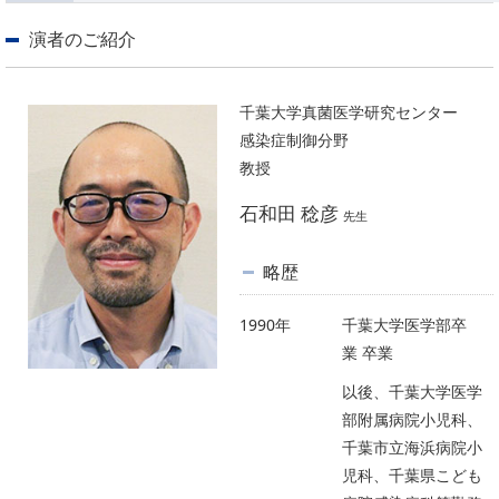
演者のご紹介
千葉大学真菌医学研究センター
感染症制御分野
教授
石和田 稔彦
先生
略歴
1990年
千葉大学医学部卒
業 卒業
以後、千葉大学医学
部附属病院小児科、
千葉市立海浜病院小
児科、千葉県こども