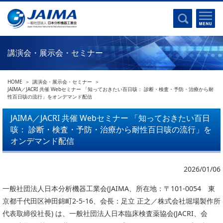
事業計画書
はじめに
沿革
電磁波(光)
コンプライアンスプログラム
Ｘ線
採用
講演会・展示会・セミナー
クロマトグラフ
パンフレット
質量分析
関連リンク
HOME
講演会・展示会・セミナー
電子顕微鏡
JAIMA／JACRI 共催 Webセミナー 「知っておきたい百日咳： 診断・検査・予防・治療から耐
性百日咳の流行」をオンデマンド配信
熱分析
JAIMAの取り組み
電気化学
JAIMA／JACRI 共催 Webセミナー 「知っておきたい百日
主な活動
咳： 診断・検査・予防・治療から耐性百日咳の流行」を
磁気共鳴
分析機器・科学機器遺産認定
オンデマンド配信
電子線応用
海外交流事業
バイオ関連
中小企業経営強化税制
2026/01/06
製品含有化学物質規制 UPDATE
機器分析が支える、豊かな暮らしと産業のフロンティア
一般社団法人日本分析機器工業会(JAIMA、所在地：〒101-0054 東
統計
京都千代田区神田錦町2-5-16、会長：足立 正之／株式会社堀場製作所
総論・各種分析法
代表取締役社長) は、一般社団法人日本臨床検査薬協会(JACRI、会
刊行物のご案内
環境