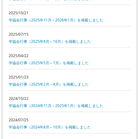
委員会活動
食品
協力企業との適正取引の推進
2025/10/21
ライフサイエンス
学協会行事（2025年11月～2026年1月）を掲載しました
分析用X線検査装置他PCB廃棄物処理について
イメージング
2025/07/15
材料
会員会社
学協会行事（2025年8月～10月）を掲載しました
X線・放射光
会員リスト
2025/04/22
学協会行事（2025年5月～7月）を掲載しました
PICK UP
CONTENTS
入会のご案内
2025/01/23
入会金・会費規程
学協会行事（2025年2月～4月）を掲載しました
ニュース＆イベント
2024/10/22
学協会行事（2024年11月～2025年1月）を掲載しました
ニュース
プレスリリース
2024/07/25
イベント
学協会行事（2024年8月～10月）を掲載しました