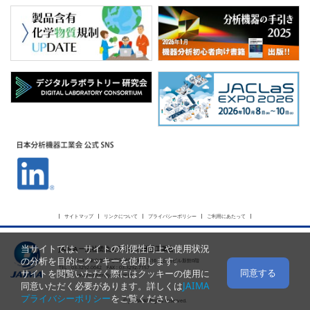
サイトマップ
リンクについて
プライバシーポリシー
ご利用にあたって
当サイトでは、サイトの利便性向上や使用状況
JAIMA 一般社団法人 日本分析機器工業会
の分析を目的にクッキーを使用します。
〒101-0054 東京都千代田区神田錦町2-5-16 名古路ビル新館6階
TEL : 03-3292-0642 FAX : 03-3292-7157
同意する
サイトを閲覧いただく際にはクッキーの使用に
E-mail :
webmaster@jaima.or.jp
同意いただく必要があります。詳しくは
JAIMA
プライバシーポリシー
をご覧ください。
© JAIMA All Rights Reserved.