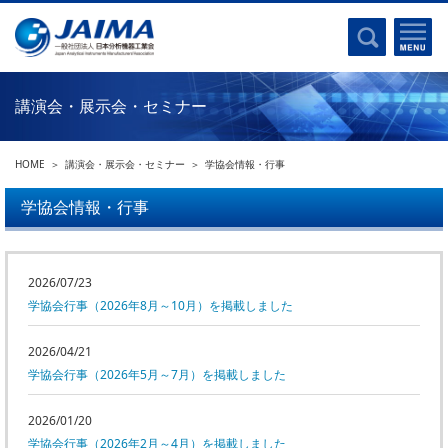
事業計画書
はじめに
沿革
電磁波(光)
コンプライアンスプログラム
Ｘ線
採用
講演会・展示会・セミナー
クロマトグラフ
パンフレット
質量分析
関連リンク
HOME
講演会・展示会・セミナー
学協会情報・行事
電子顕微鏡
熱分析
学協会情報・行事
JAIMAの取り組み
電気化学
主な活動
磁気共鳴
分析機器・科学機器遺産認定
2026/07/23
電子線応用
学協会行事（2026年8月～10月）を掲載しました
海外交流事業
バイオ関連
中小企業経営強化税制
2026/04/21
製品含有化学物質規制 UPDATE
機器分析が支える、豊かな暮らしと産業のフロンティア
学協会行事（2026年5月～7月）を掲載しました
統計
総論・各種分析法
2026/01/20
刊行物のご案内
環境
学協会行事（2026年2月～4月）を掲載しました