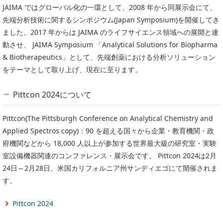
委員会活動
JAIMA ではグローバル化の一環として、2008 年から同展示会にて、
食品
先端分析技術に関するシンポジウム(Japan Symposium)を開催してき
協力企業との適正取引の推進
ライフサイエンス
ました。2017 年からは JAIMA のライフサイエンス領域への展開と連
分析用X線検査装置他PCB廃棄物処理について
イメージング
動させ、 JAIMA Symposium 「Analytical Solutions for Biopharma
材料
& Biotherapeutics」として、先端創薬における分析ソリューション
会員会社
をテーマとして取り上げ、現在に至ります。
X線・放射光
会員リスト
Pittcon 2024について
PICK UP
CONTENTS
入会のご案内
Pittcon(The Pittsburgh Conference on Analytical Chemistry and
入会金・会費規程
Applied Spectros copy)：90 を超える国々から企業・教育機関・政
府機関などから 18,000 人以上が参加する世界最大級の研究室・実験
ニュース＆イベント
室設備機器関連のコンファレンス・展示会です。 Pittcon 2024は2月
24日～2月28日、米国カリフォルニア州サンディエゴにて開催されま
ニュース
す。
プレスリリース
イベント
Pittcon 2024