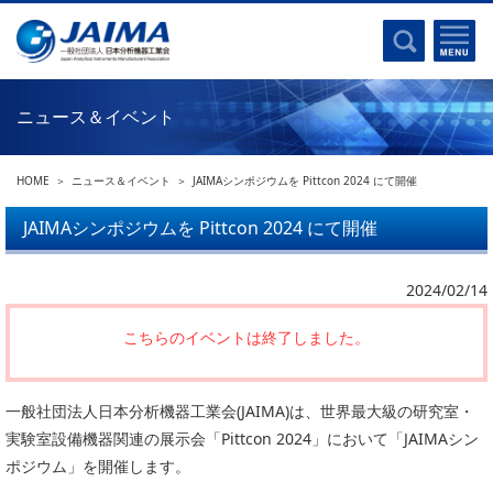
事業計画書
はじめに
沿革
電磁波(光)
コンプライアンスプログラム
Ｘ線
採用
ニュース＆イベント
クロマトグラフ
パンフレット
質量分析
関連リンク
HOME
ニュース＆イベント
JAIMAシンポジウムを Pittcon 2024 にて開催
電子顕微鏡
熱分析
JAIMAシンポジウムを Pittcon 2024 にて開催
JAIMAの取り組み
電気化学
主な活動
磁気共鳴
2024/02/14
分析機器・科学機器遺産認定
電子線応用
こちらのイベントは終了しました。
海外交流事業
バイオ関連
中小企業経営強化税制
製品含有化学物質規制 UPDATE
機器分析が支える、豊かな暮らしと産業のフロンティア
一般社団法人日本分析機器工業会(JAIMA)は、世界最大級の研究室・
実験室設備機器関連の展示会「Pittcon 2024」において「JAIMAシン
統計
総論・各種分析法
ポジウム」を開催します。
刊行物のご案内
環境