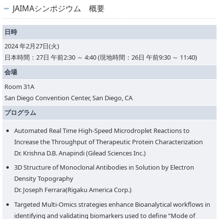
JAIMAシンポジウム 概要
PICK UP
CONTENTS
日時
2024 年2月27日(火)
日本時間：27日 午前2:30 ～ 4:40 (現地時間：26日 午前9:30 ～ 11:40)
会場
Room 31A
San Diego Convention Center, San Diego, CA
プログラム
Automated Real Time High-Speed Microdroplet Reactions to
Increase the Throughput of Therapeutic Protein Characterization
Dr. Krishna D.B. Anapindi (Gilead Sciences Inc.)
3D Structure of Monoclonal Antibodies in Solution by Electron
Density Topography
Dr. Joseph Ferrara(Rigaku America Corp.)
Targeted Multi-Omics strategies enhance Bioanalytical workflows in
identifying and validating biomarkers used to define “Mode of