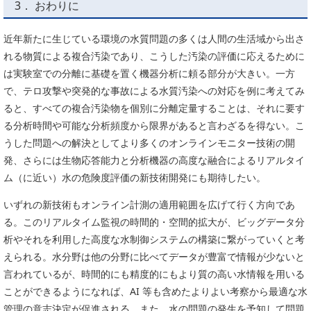
3． おわりに
近年新たに生じている環境の水質問題の多くは人間の生活域から出さ
れる物質による複合汚染であり、こうした汚染の評価に応えるために
は実験室での分離に基礎を置く機器分析に頼る部分が大きい。一方
で、テロ攻撃や突発的な事故による水質汚染への対応を例に考えてみ
ると、すべての複合汚染物を個別に分離定量することは、それに要す
る分析時間や可能な分析頻度から限界があると言わざるを得ない。こ
うした問題への解決としてより多くのオンラインモニター技術の開
発、さらには生物応答能力と分析機器の高度な融合によるリアルタイ
ム（に近い）水の危険度評価の新技術開発にも期待したい。
いずれの新技術もオンライン計測の適用範囲を広げて行く方向であ
る。このリアルタイム監視の時間的・空間的拡大が、ビッグデータ分
析やそれを利用した高度な水制御システムの構築に繋がっていくと考
えられる。水分野は他の分野に比べてデータが豊富で情報が少ないと
言われているが、時間的にも精度的にもより質の高い水情報を用いる
ことができるようになれば、AI 等も含めたよりよい考察から最適な水
管理の意志決定が促進される。また、水の問題の発生を予知して問題