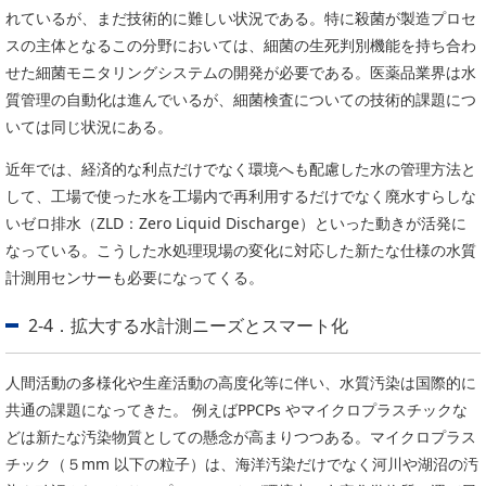
れているが、まだ技術的に難しい状況である。特に殺菌が製造プロセ
スの主体となるこの分野においては、細菌の生死判別機能を持ち合わ
せた細菌モニタリングシステムの開発が必要である。医薬品業界は水
質管理の自動化は進んでいるが、細菌検査についての技術的課題につ
いては同じ状況にある。
近年では、経済的な利点だけでなく環境へも配慮した水の管理方法と
して、工場で使った水を工場内で再利用するだけでなく廃水すらしな
いゼロ排水（ZLD：Zero Liquid Discharge）といった動きが活発に
なっている。こうした水処理現場の変化に対応した新たな仕様の水質
計測用センサーも必要になってくる。
2-4．拡大する水計測ニーズとスマート化
人間活動の多様化や生産活動の高度化等に伴い、水質汚染は国際的に
共通の課題になってきた。 例えばPPCPs やマイクロプラスチックな
どは新たな汚染物質としての懸念が高まりつつある。マイクロプラス
チック（５mm 以下の粒子）は、海洋汚染だけでなく河川や湖沼の汚