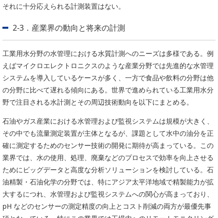
それに十分応えられる計測装置はない。
2-3．産業界の動向と将来の計測
工業用水分野の水管理における水質計測へのニーズは多様である。例
えばマイクロエレクトロニクスのような産業分野では先進的な水管理
システムを導入しているケースが多く、一方で食品や飲料の分野は他
の分野に比べて遅れる傾向にある。世界で進められている工業用水分
野で注目される水計測とその周辺技術動向を以下にまとめる。
石油やガス産業における水管理および監視システムは規模が大きく、
その中でも流量測定装置が主体となるが、課題として水中の油分を正
確に測定するためのセンサー技術の開発に期待が高まっている。この
業界では、水の使用、処理、廃棄などのプロセスで効率を向上させる
ためにビッグデータと高度な分析ソリューションを検討している。石
油精製・石油化学の分野では、特にアジア太平洋地域で精製能力が拡
大するにつれ、水管理および監視システムへの関心が高まっており、
pH などのセンサーの測定精度の向上とコスト削減の両方が最優先事