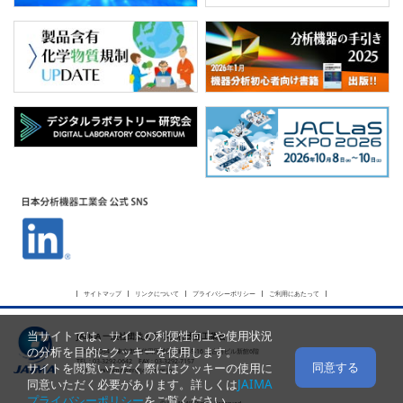
サイトマップ
リンクについて
プライバシーポリシー
ご利用にあたって
当サイトでは、サイトの利便性向上や使用状況
JAIMA 一般社団法人 日本分析機器工業会
の分析を目的にクッキーを使用します。
〒101-0054 東京都千代田区神田錦町2-5-16 名古路ビル新館6階
TEL : 03-3292-0642 FAX : 03-3292-7157
同意する
サイトを閲覧いただく際にはクッキーの使用に
E-mail :
webmaster@jaima.or.jp
同意いただく必要があります。詳しくは
JAIMA
プライバシーポリシー
をご覧ください。