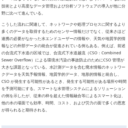
技術とより高度なデータ管理および分析ソフトウェアの導入が他に分
野に比べて進んでいる。
こうした流れに関連して、ネットワークや処理プロセスに関するより
多くのデータを取得するためのセンサー情報だけでなく、従来さほど
連携の必要がなかった水エンドユーザーの情報や、天気や地質学的情
報などの外部データの統合が促進されている例もある。例えば、前述
の合流式下水道の区域では、合流式下水道越流（CSO：Combined
Sewer Overflow）による環境水汚染の事故防止のためにCSO 管理が
大きな課題となっている。水計測データを含む廃水情報のネットワー
クデータを天気予報情報、地質学的データ、地形的情報と統合し、
CSO が発生する可能性があるとき、発生する可能性がある場所や時間
を予測可能にする。スマートな水管理システムによるソリューション
の例を示したが、従来の枠を超えた情報融合等によるスマート化は、
他の水の場面でも効率、時間、コスト、および労力の面で多くの恩恵
が得られると期待される。