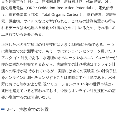
目を列挙すると例えば、懸濁固形物、溶解固形物、残留農薬、pH、
酸化還元電位（ORP：Oxidation-Reduction Potential）、電気伝導
度、総有機炭素（TOC：Total Organic Carbon）、溶存酸素、遊離塩
素、微生物、ウイルスなどが挙げられる。これらの計測装置から得ら
れるデータは水処理の自動化や制御のために用いるため、それ用に加
工されている必要がある。
上述した水の測定項目の計測技術は大きく2種類に分類できる。一つ
は実験室での計測手法で、もう一つはオンラインセンサーを用いたリ
アルタ イム計測である。水処理のオペレータや水のエンドユーザーが
即座に問題を把握できる点から、実験室での計測手法はオンライン計
測への移行が期 待されているが、実際には全ての実験室での計測手法
をオンライン計測へチェンジすることは現時点で不可能である。水分
野における制御および監 視ソリューションの2016 年の世界市場は2
兆円を超えていると言われており、今後もオンライン計測技術への需
要が増加するのは間違いない。
2−1. 実験室での装置