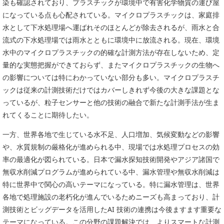
染も確認されており、プラスチックが環境中で有害化学物質の運び屋
になっている点も心配されている。マイクロプラスチックは、家庭排
水として下水処理場へ運ばれそのほとんどが除去されるが、雨水と合
流式の下水処理場では雨水とともに環境中に放流される。現在、環境
水中のマイクロプラスチックの的確な計測方法が存在しないため、定
量的な実態把握ができておらず、またマイクロプラスチックの生物へ
の影響については特にわかっていない部分も多い。マイクロプラスチ
ックは従来の計測技術だけではカバーしきれず今後の大きな課題とな
っているが、粒子センサーと他の技術の融合で新たな計測手法が生ま
れてくることに期待したい。
一方、世界各地で生じている水不足、人口増加、気候変動などの影響
や、水質規制の厳格化が進められる中、現場では水処理プロセスの効
率の最適化が図られている。日本で漏水探知技術開発やアジア諸国で
無収水削減プログラムが進められている中、漏水管理や無収水削減は
特に世界中で関心の高いテーマになっている。特に漏水管理は、世界
各地で処理施設の老朽化が進んでいるためニーズも高まっており、計
測技術とビッグデータを活用したAI 技術の連携は今後ますます重要な
テーマになっている。この分野の課題解決では、よりスマートな計測