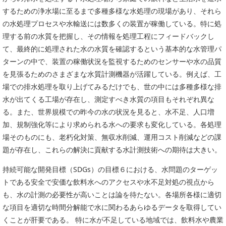
委員会活動
するための浄水場に至るまで多種多様な水処理の現場があり、それら
食品
協力企業との適正取引の推進
の水処理プロセスや水輸送には数多くの装置が稼働している。特に処
ライフサイエンス
分析用X線検査装置他PCB廃棄物処理について
理する前の水質を把握し、その情報を処理工程にフィードバックし
イメージング
て、最終的に処理された水の水質を確認するという基本的な水管理パ
材料
会員会社
ターンの中で、装置の稼働状況を監視するためのセンサーや水の品質
X線・放射光
を見張るためのさまざまな水質計測機器が活躍している。例えば、工
会員リスト
場での排水処理を取り上げてみるだけでも、世の中には多種多様な排
水が出てくる工場が存在し、測定すべき水質の項目もそれぞれ異な
PICK UP
CONTENTS
入会のご案内
る。また、世界規模での昨今の水の状況を見ると、水不足、人口増
加、規制強化等により求められる水への要求も変化している。各処理
入会金・会費規程
場そのものにも、老朽化対策、無収水削減、運用コスト削減などの課
題が存在し、これらの解決に貢献する水計測技術への期待は大きい。
ニュース＆イベント
持続可能な開発目標（SDGs）の目標６における、水問題のターゲッ
ニュース
トである安全で安価な飲料水へのアクセスや水不足対処の視点から
プレスリリース
も、水の計測の必要性が高いことは論を待たない。各場所各様に適切
イベント
な項目を適切な時間分解能で水に関わるあらゆるデータを取得してい
くことが肝要である。 特に水が不足している地域では、飲料水や農業