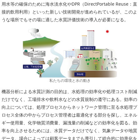
用水等の確保のために海水淡水化やDPR（DirectPortable Reuse：直
PICK UP
CONTENTS
接的飲用利用）といった新しい技術開発が進められているが、このよ
うな場所でもその場に適した水質評価技術の導入が必要になる。
私たちの環境と水の動き
機器分析による水質計測の目的は、水処理の効率化や処理コスト削減
だけでなく、工場排水や飲料水などの水質規制の遵守にある。効率の
向上については、処理プロセスからネットワーク管理に至る水処理プ
ロセス全体の中からプロセス管理者は最適化する部分を探し、エネル
ギー使用量、化学物質消費量、漏洩量の削減などの効率化を図る。効
率を向上させるためには、水質データだけでなく、気象データや地質
データ、場合によっては顧客データまでも導引して総合的に効率化を