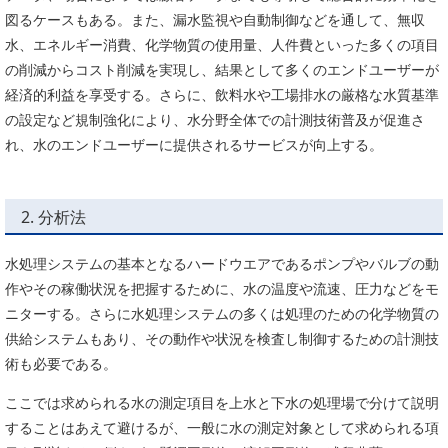
図るケースもある。また、漏水監視や自動制御などを通して、無収
水、エネルギー消費、化学物質の使用量、人件費といった多くの項目
の削減からコスト削減を実現し、結果として多くのエンドユーザーが
経済的利益を享受する。さらに、飲料水や工場排水の厳格な水質基準
の設定など規制強化により、水分野全体での計測技術普及が促進さ
れ、水のエンドユーザーに提供されるサービスが向上する。
2. 分析法
水処理システムの基本となるハードウエアであるポンプやバルブの動
作やその稼働状況を把握するために、水の温度や流速、圧力などをモ
ニターする。さらに水処理システムの多くは処理のための化学物質の
供給システムもあり、その動作や状況を検査し制御するための計測技
術も必要である。
ここでは求められる水の測定項目を上水と下水の処理場で分けて説明
することはあえて避けるが、一般に水の測定対象として求められる項