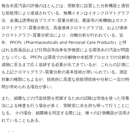
複合水質汚染の評価のほとんどは、実験室に設置した分析機器と適切
な前処理により達成されている。無機イオンはイオンクロマトグラフ
法、金属は誘導結合プラズマ−質量分析法、農薬等の有機物はガスク
ロマトグラフ−質量分析法、高速液体クロマトグラフ法、および液体
クロマトグラフ−質量分析法により、分離分析が行われている。近
年、PPCPs（Pharmaceuticals and Personal Care Products）と呼
ばれる医薬品および日用品等由来化学物質による環境水の汚染が問題
となっている。PPCPs は環境での分解物や水処理プロセスでの分解生
成物に至るまで広く追跡する必要が出てきているが、これらの計測に
も上記クロマトグラフ−質量分析の基本技術が用いられている。測定
対象の種類にもよるが、技術的に高度な前処理技術や分析に一定の時
間が求められる場合が多い。
また、細菌などの汚染状態を把握するための試験は培地を使った培養
法による検査を行う場合が多く、実験室に水を持ち帰って行うことに
なる。 その場合、細菌種を同定する際には、種々の計測機器が活用さ
れていることもある。