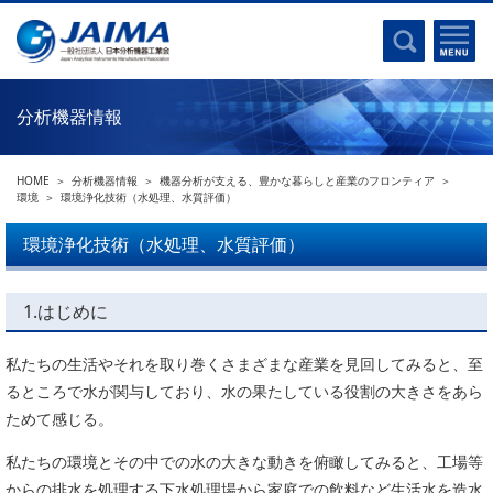
事業計画書
はじめに
沿革
電磁波(光)
コンプライアンスプログラム
Ｘ線
採用
分析機器情報
クロマトグラフ
パンフレット
質量分析
関連リンク
HOME
分析機器情報
機器分析が支える、豊かな暮らしと産業のフロンティア
電子顕微鏡
環境
環境浄化技術（水処理、水質評価）
熱分析
JAIMAの取り組み
環境浄化技術（水処理、水質評価）
電気化学
主な活動
磁気共鳴
分析機器・科学機器遺産認定
1.はじめに
電子線応用
海外交流事業
バイオ関連
私たちの生活やそれを取り巻くさまざまな産業を見回してみると、至
中小企業経営強化税制
るところで水が関与しており、水の果たしている役割の大きさをあら
製品含有化学物質規制 UPDATE
機器分析が支える、豊かな暮らしと産業のフロンティア
ためて感じる。
統計
総論・各種分析法
私たちの環境とその中での水の大きな動きを俯瞰してみると、工場等
刊行物のご案内
環境
からの排水を処理する下水処理場から家庭での飲料など生活水を造水