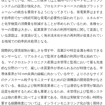
項となっている。特にこの業界では工場内へのリモートモニタリング
システムの設置が強化され、プロセスデータベースの統合プラットフ
ォームへの統合を重視するようになってきている。発電業界はますま
す効率的でかつ持続可能な発電の必要性が謳われており、エネルギー
と化学物質の消費量を削減することが求められているため、各種セン
サーの需要は大きい。鉱業業界での水の利用可能性に関して直面して
いる課題は、水資源が乏しく海水淡水化や水の再利用が促進されてい
る地域での効率的水処理となる。
国際的な環境規制が厳しさを増す中、流量計や特定金属を検出できる
センサーなど、リアルタイムで監視する機器の利用が増え始めてい
る。マイクロエレクトロニクス産業は水管理と監視において最も先進
的な分野の一つで、厳しい水質要件が求められるのが特徴である。半
導体業界が10 nm未満の線幅に向かっている中で、より小さなサイズ
のナノスケール粒子をモニターするための計測機器の開発競争がなさ
れている。食品および飲料製造業者にとっては適切な水管理が製品の
品質を維持するために最も重要となるため、水管理および監視システ
ムは他の業界に比べてより重要である。現在は実験室での長い時間を
要する細菌検査については、インラインモニタリング化が強く期待さ