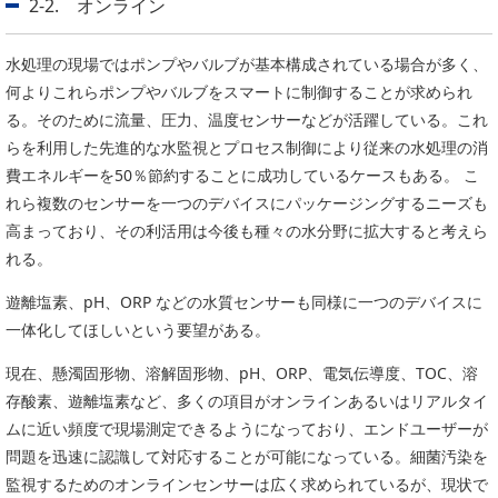
2-2. オンライン
水処理の現場ではポンプやバルブが基本構成されている場合が多く、
何よりこれらポンプやバルブをスマートに制御することが求められ
る。そのために流量、圧力、温度センサーなどが活躍している。これ
らを利用した先進的な水監視とプロセス制御により従来の水処理の消
費エネルギーを50％節約することに成功しているケースもある。 こ
れら複数のセンサーを一つのデバイスにパッケージングするニーズも
高まっており、その利活用は今後も種々の水分野に拡大すると考えら
れる。
遊離塩素、pH、ORP などの水質センサーも同様に一つのデバイスに
一体化してほしいという要望がある。
現在、懸濁固形物、溶解固形物、pH、ORP、電気伝導度、TOC、溶
存酸素、遊離塩素など、多くの項目がオンラインあるいはリアルタイ
ムに近い頻度で現場測定できるようになっており、エンドユーザーが
問題を迅速に認識して対応することが可能になっている。細菌汚染を
監視するためのオンラインセンサーは広く求められているが、現状で