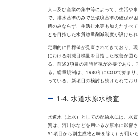
人口及び産業の集中等によって、生活や
で、排水基準のみでは環境基準の確保が
所のみならず、生活排水等も加えたすべ
とを目指した水質総量削減制度が設けら
定期的に目標値が見直されてきており、現在
における削減目標量を目指した改善が図
る。前述3項目の常時監視が必要であり、
る。総量規制は、1980年にCODで始ま
っている。新項目の検討も続けられており
1-4. 水道水原水検査
水道水（上水）としての配給水には、水質
質は、河川水などを用いるが原水に影響さ
51項目から副生成物と味を除く）が用い