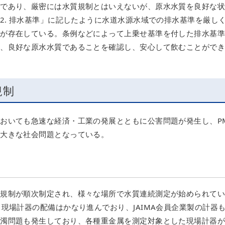
法であり、厳密には水質規制とはいえないが、原水水質を良好な
2. 排水基準」に記したように水道水源水域での排水基準を厳し
体が存在している。条例などによって上乗せ基準を付した排水基
て、良好な原水水質であることを確認し、安心して飲むことがで
規制
おいても急速な経済・工業の発展とともに公害問題が発生し、PM
が大きな社会問題となっている。
質規制が順次制定され、様々な場所で水質連続測定が始められて
現場計器の配備はかなり進んでおり、JAIMA会員企業製の計器
汚濁問題も発生しており、各種重金属を測定対象とした現場計器