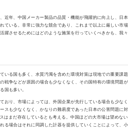
て、近年、中国メーカー製品の品質・機能が飛躍的に向上し、日
われている。非常に強力な競合であり、これまで以上に厳しい市
に活躍させるためにはどのような施策を行っていくべきかも、我
きている国も多く、水質汚濁を含めた環境対策は現地での重要課
去の戦争などが原因の場合も少なくなく、その国特有の環境問題
いる国も多い。
しており、市場によっては、外国企業が先行している場合も少な
ケースも少なくなく、かなりの難易度であった日本の公害問題に
ャンスはまだ存在しているとも考える。中国ほどの大市場は望めな
われる場合はそれに同調した計器を提供していくことによって、