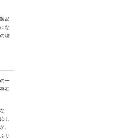
本製品
場にな
々の喫
題の一
が存在
くな
対応し
いが、
小ぶり