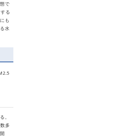
状態で
くする
準にも
きる水
2.5
いる。
も数多
が開