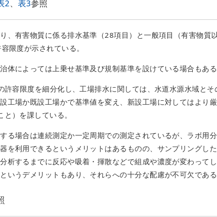
表2
、
表3
参照
り、有害物質に係る排水基準（28項目）と一般項目（有害物質
許容限度が示されている。
自治体によっては上乗せ基準及び規制基準を設けている場合もあ
の許容限度を細分化し、工場排水に関しては、水道水源水域とそ
新設工場か既設工場かで基準値を変え、新設工場に対してはより
こと）を課している。
在する場合は連続測定か一定周期での測定されているが、ラボ用
機器を利用できるというメリットはあるものの、サンプリングし
、分析するまでに反応や吸着・揮散などで組成や濃度が変わって
るというデメリットもあり、それらへの十分な配慮が不可欠であ
照