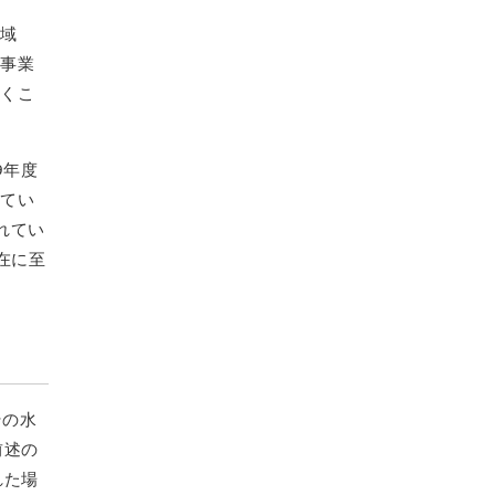
海域
・事業
いくこ
9年度
れてい
れてい
在に至
その水
前述の
れた場