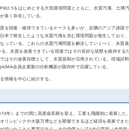
PM2.5をはじめとする大気環境問題とともに、水質汚濁、土壌
題が多く存在している。
水質を回復・維持できているケースも多いが、近隣のアジア諸国
の日本で発生したような水質汚濁を含む環境問題が発生しており
となっている。これらの水質汚濁問題を解決していくべく、水質
いる。水質を改善できている現場ではその良好な状態を維持する
場ではその改善目標として、水質規制が活用されている。現場試
JAIMA会員企業製の分析機器が国内外で活躍している。
する情報を中心に紹介する。
973年）までの間に高度成長期を迎え、工業も飛躍的に発展した
京オリンピックや大阪万博などを開催できるほど経済を発展でき
が続いたことも事実であり、その代償として4大公害病（水俣病