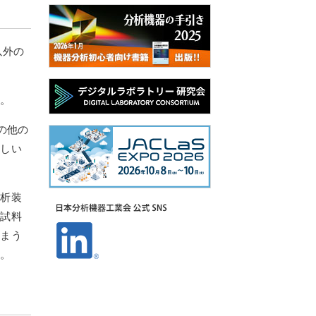
以外の
る。
の他の
厳しい
分析装
た試料
しまう
る。