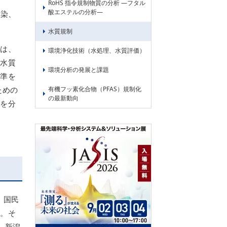
RoHS 指令規制物質の分析 ―フタル
酸エステルの分析―
汚染、
水質規制
では、
環境浄化技術（水処理、水質評価）
、水質
環境分析の発展と課題
基準を
ための
有機フッ素化合物（PFAS）規制化
の最新動向
料を分
。国民
た。そ
、新潟