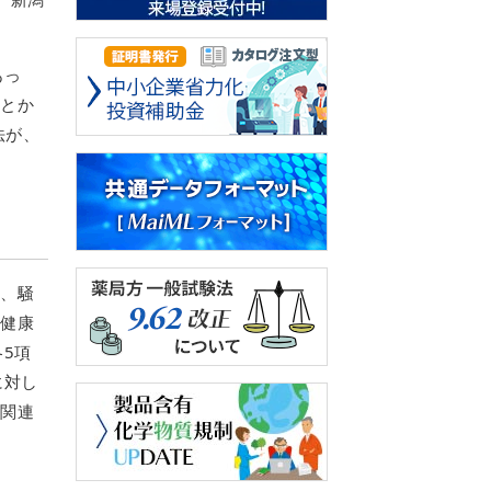
あっ
ことか
法が、
気、騒
の健康
5項
に対し
、関連