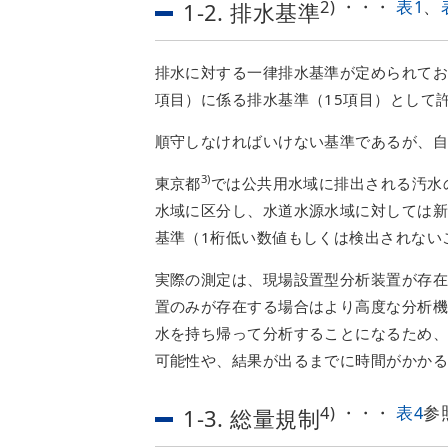
2) ・・・
表1
、
1-2. 排水基準
排水に対する一律排水基準が定められてお
項目）に係る排水基準（15項目）として
順守しなければいけない基準であるが、
3)
東京都
では公共用水域に排出される汚水
水域に区分し、水道水源水域に対しては
基準（1桁低い数値もしくは検出されない
実際の測定は、現場設置型分析装置が存
置のみが存在する場合はより高度な分析
水を持ち帰って分析することになるため
可能性や、結果が出るまでに時間がかか
4) ・・・
表4
参
1-3. 総量規制