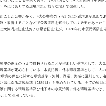
く）をはじめとする環境問題が様々な場所で発生した。
起こした公害が多く、4大公害病のうち3つは水質汚濁が原因で
規制・改善することなどで公害問題を解決していく必要があった
8年に大気汚染防止法および騒音防止法が、1970年に水質汚濁防止
活環境の保全のうえで維持されることが望ましい基準として、大
環境基準が定められている。水質汚濁に係る環境基準として、人
活環境の保全に関する環境基準（河川、湖沼、海域に区別して、各
汚濁に係る環境基準（28項目）も決められている。全ての項目
保護に関する環境基準及び地下水の水質汚濁に係る環境基準では
法として引用している。