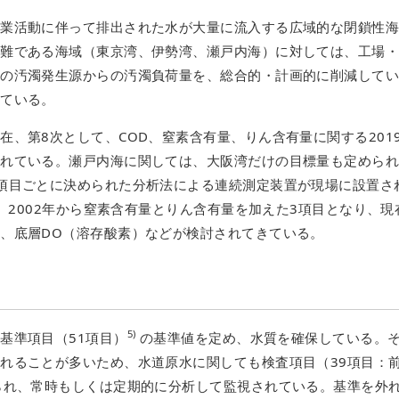
事業活動に伴って排出された水が大量に流入する広域的な閉鎖性
困難である海域（東京湾、伊勢湾、瀬戸内海）に対しては、工場
ての汚濁発生源からの汚濁負荷量を、総合的・計画的に削減して
れている。
、第8次として、COD、窒素含有量、りん含有量に関する201
られている。瀬戸内海に関しては、大阪湾だけの目標量も定めら
項目ごとに決められた分析法による連続測定装置が現場に設置さ
り、2002年から窒素含有量とりん含有量を加えた3項目となり、現
、底層DO（溶存酸素）などが検討されてきている。
5)
基準項目（51項目）
の基準値を定め、水質を確保している。
れることが多いため、水道原水に関しても検査項目（39項目：
られ、常時もしくは定期的に分析して監視されている。基準を外