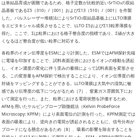
は単結晶育成が困難であるため、格子定数が比較的近いSrTiO
の双結
3
晶基板であるΣ5（310）/［001］およびΣ13（510）/［001］を作製
した。パルスレーザー堆積法によりSrTiO
双結晶基板上にLLTO薄膜
3
をエピタキシャル成長させることで、LLTO Σ5およびΣ13粒界薄膜を
得た。ここで、Σは粒界における格子整合度の指標であり、Σ値が大き
くなるほど整合度が低い粒界に対応する。
各粒界のイオン伝導度をESMにより計測した。ESMではAFM探針先端
に電場を印加することで、試料表面近傍におけるイオンの移動を誘起
し、イオン濃度の変化に伴う歪みの蓄積によって試料表面を変形させ
る。この変形量をAFM探針で検出することにより、イオン伝導度の相
対値をマッピングすることができる。LLTO薄膜は大気中の湿気に敏
感であり伝導度の低下につながるため［7］、窒素ガス雰囲気下にお
いて測定を行った。また、粒界における電荷状態を評価するため、
AFMを用いたケルビンプローブ顕微鏡法（Kelvin ProbeForce
Microscopy: KPFM）により表面電位の計測を行った。KPFM測定では
表面の吸着により、逆向きの電荷が誘起されるとともに、信号分布が
ブロードになる懸念があるため［8］、吸着の影響を除去することを
目的として413 Kに加熱して測定を行った。ESM・KPFMの測定は全