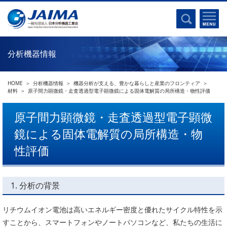
事業計画書
はじめに
沿革
電磁波(光)
コンプライアンスプログラム
Ｘ線
採用
分析機器情報
クロマトグラフ
パンフレット
質量分析
関連リンク
HOME
分析機器情報
機器分析が支える、豊かな暮らしと産業のフロンティア
電子顕微鏡
材料
原子間力顕微鏡・走査透過型電子顕微鏡による固体電解質の局所構造・物性評価
熱分析
JAIMAの取り組み
原子間力顕微鏡・走査透過型電子顕微
電気化学
主な活動
鏡による固体電解質の局所構造・物
磁気共鳴
分析機器・科学機器遺産認定
性評価
電子線応用
海外交流事業
バイオ関連
中小企業経営強化税制
1. 分析の背景
製品含有化学物質規制 UPDATE
機器分析が支える、豊かな暮らしと産業のフロンティア
統計
総論・各種分析法
リチウムイオン電池は高いエネルギー密度と優れたサイクル特性を示
刊行物のご案内
すことから、スマートフォンやノートパソコンなど、私たちの生活に
環境