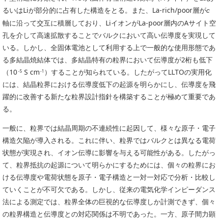
PICK UP
CONTENTS
るいはLiが部分的に占有した構造をとる。また、La-rich/poor層が
c
軸に沿って交互に積層しており、LiイオンがLa-poor層内のAサイト空
孔を介して高速拡散することでバルクにおいて高い伝導度を実現して
いる。しかし、全固体電池として利用する上で一般的な使用形態であ
る多結晶焼結体では、多結晶特有の粒界において伝導度が2桁も低下
（10
S cm
）することが知られている。したがってLLTOの実用化
-5
-1
には、結晶粒界における伝導度低下の起源を明らかにし、伝導度を飛
躍的に改善する新たな粒界設計指針を構築することが極めて重要であ
る。
一般に、粒界では結晶周期の不連続性に起因して、様々な原子・電子
構造欠陥が導入される。これに伴い、粒界ではバルクとは異なる電荷
状態が実現され、イオン伝導に影響を与える可能性がある。したがっ
て、粒界抵抗の起源について明らかにするためには、個々の粒界にお
ける伝導度や電荷状態を原子・電子構造と一対一対応で分析・比較し
ていくことが不可欠である。しかし、従来の電気化学インピーダンス
法による測定では、粒界全体の巨視的な伝導度しか計測できず、個々
の粒界構造と伝導度との対応関係は不明であった。一方、原子間力顕