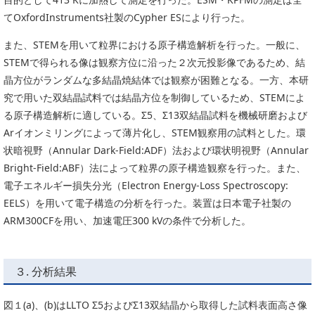
てOxfordInstruments社製のCypher ESにより行った。
また、STEMを用いて粒界における原子構造解析を行った。一般に、
STEMで得られる像は観察方位に沿った２次元投影像であるため、結
晶方位がランダムな多結晶焼結体では観察が困難となる。一方、本研
究で用いた双結晶試料では結晶方位を制御しているため、STEMによ
る原子構造解析に適している。Σ5、Σ13双結晶試料を機械研磨および
Arイオンミリングによって薄片化し、STEM観察用の試料とした。環
状暗視野（Annular Dark-Field:ADF）法および環状明視野（Annular
Bright-Field:ABF）法によって粒界の原子構造観察を行った。また、
電子エネルギー損失分光（Electron Energy-Loss Spectroscopy:
EELS）を用いて電子構造の分析を行った。装置は日本電子社製の
ARM300CFを用い、加速電圧300 kVの条件で分析した。
３. 分析結果
図１(a)、(b)はLLTO Σ5およびΣ13双結晶から取得した試料表面高さ像