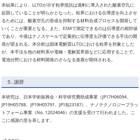
本結果により、LLTOが示す粒界抵抗は過剰に導入された酸素空孔に
起因していることが明らかとなった。粒界における伝導度を向上させ
るためには、酸素空孔の形成を抑制する材料合成プロセスを開発して
いくことが重要となる。また、ESMで測定できるのは伝導度の相対値
であり、今後はナノスケールで定量的に伝導度を評価できる手法の開
発が望まれる。本分析は固体電解質LLTOにおける粒界を対象とした
が、本手法を他の材料系や電極・電解質界面などに応用することで、
電池分野における材料開発のさらなる進展が期待される。
５. 謝辞
本研究は、日本学術振興会・科学研究費助成事業（JP17H06094、
JP19H05788、JP19H05791、JP18J23187）、ナノテクノロジープラッ
トフォーム事業（No. 12024046）の支援を受けて行われました。こ
こに感謝の意を表します。