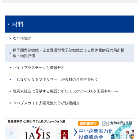
材料
次世代電池
原子間力顕微鏡・走査透過型電子顕微鏡による固体電解質の局所構
造・物性評価
バイオプラスチックと機器分析
「しなやかなタフポリマー」が素材の可能性を拓く
脱炭素社会に貢献する機器分析CCUSの“U”─CO
を工業材料へ─
2
ペロブスカイト太陽電池の分析技術紹介