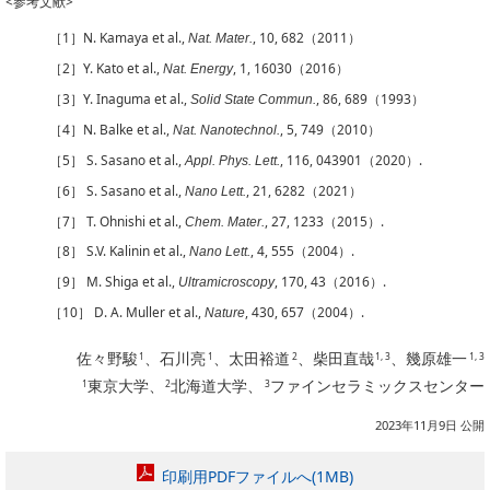
<参考文献>
［1］N. Kamaya et al.,
, 10, 682（2011）
Nat. Mater.
［2］Y. Kato et al.,
, 1, 16030（2016）
Nat. Energy
［3］Y. Inaguma et al.,
, 86, 689（1993）
Solid State Commun.
［4］N. Balke et al.,
, 5, 749（2010）
Nat. Nanotechnol.
［5］ S. Sasano et al.,
, 116, 043901（2020）.
Appl. Phys. Lett.
［6］ S. Sasano et al.,
, 21, 6282（2021）
Nano Lett.
［7］ T. Ohnishi et al.,
, 27, 1233（2015）.
Chem. Mater.
［8］ S.V. Kalinin et al.,
, 4, 555（2004）.
Nano Lett.
［9］ M. Shiga et al.,
, 170, 43（2016）.
Ultramicroscopy
［10］ D. A. Muller et al.,
, 430, 657（2004）.
Nature
佐々野駿
、石川亮
、太田裕道
、柴田直哉
、幾原雄一
1
1
2
1, 3
1, 3
東京大学、
北海道大学、
ファインセラミックスセンター
1
2
3
2023年11月9日 公開
印刷用PDFファイルへ(1MB)