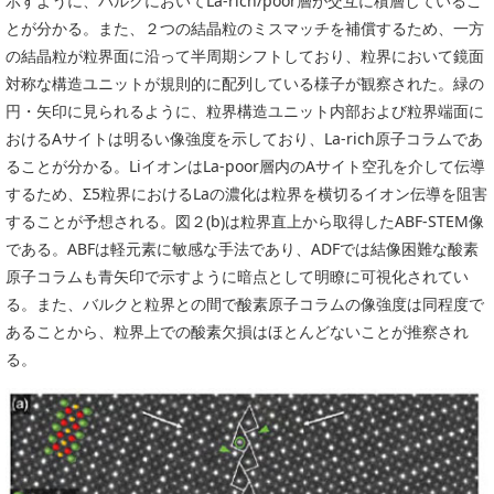
示すように、バルクにおいてLa-rich/poor層が交互に積層しているこ
とが分かる。また、２つの結晶粒のミスマッチを補償するため、一方
の結晶粒が粒界面に沿って半周期シフトしており、粒界において鏡面
対称な構造ユニットが規則的に配列している様子が観察された。緑の
円・矢印に見られるように、粒界構造ユニット内部および粒界端面に
おけるAサイトは明るい像強度を示しており、La-rich原子コラムであ
ることが分かる。LiイオンはLa-poor層内のAサイト空孔を介して伝導
するため、Σ5粒界におけるLaの濃化は粒界を横切るイオン伝導を阻害
することが予想される。図２(b)は粒界直上から取得したABF-STEM像
である。ABFは軽元素に敏感な手法であり、ADFでは結像困難な酸素
原子コラムも青矢印で示すように暗点として明瞭に可視化されてい
る。また、バルクと粒界との間で酸素原子コラムの像強度は同程度で
あることから、粒界上での酸素欠損はほとんどないことが推察され
る。