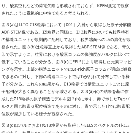
り、酸素空孔などの荷電欠陥も形成されておらず、KPFM測定で観察
されたように電気的に中性であると考えられる。
図３(a)はLLTO Σ13粒界において［001］入射から取得した原子分解能
ADF-STEM像である。Σ5粒界と同様に、Σ13粒界においても粒界特有
の構造ユニットが規則的に配列しており、粒界端面へのLaの濃化が観
察された。図３(b)は粒界直上から取得したABF-STEM像である。青矢
印で示すように、粒界における酸素コラムの像強度がバルクに比べて
低下していることが分かる。図３(c)にEELSにより取得した元素マッピ
ングを示す。上部の構造ユニットではLa-rich原子コラムが明瞭に観察
できるのに対し、下部の構造ユニットではTiが乱れて分布している様
子が分かる。これらの結果から、Σ13粒界では構造ユニットごとに原
子配列が大きく異なることが示唆される。図３(a)-(c)の結果を基に作
成したΣ13粒界の原子構造モデルを図３(b)に示す。赤で示したTiはバ
ルクと同じ酸素６配位構造であるのに対し、青で示したTiでは酸素配
位数が減少している様子が観察された。
図３(d)はバルクおよびΣ13粒界から取得したEELSスペクトルのTi-
L
2,3
端である。粒界においてピークが低エネルギー側にシフトするととも