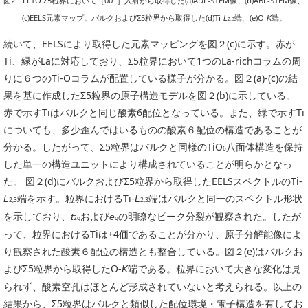
図2 LLTO Σ5粒界において［001］入射から取得した(a)ADF-STEM像、(b)ABF-STEM像、
(c)EELS元素マップ。バルクおよびΣ5粒界から取得した(d)Ti-
端、(e)O-
端。
L
K
2,3
続いて、EELSにより取得した元素マッピングを図２(c)に示す。赤が
Ti、緑がLaに対応しており、Σ5粒界において1つのLa-richコラムの周
りに６つのTi-Oコラムが配置している様子が分かる。図２(a)-(c)の結
果を基に作成したΣ5粒界の原子構造モデルを図２(b)に示している。
赤で示すTiはバルクと同じ酸素6配位となっている。また、緑で示すTi
についても、多少歪んではいるものの酸素６配位の構造であることが
分かる。したがって、Σ5粒界はバルクと同様のTiO
八面体構造を保持
6
した単一の構造ユニットにより構成されていることが明らかとなっ
た。 図２(d)にバルクおよびΣ5粒界から取得したEELSスペクトルのTi-
端を示す。粒界におけるTi-
端はバルクと同一のスペクトル形状
L
L
2,3
2,3
を示しており、
および
の明瞭なピーク分裂が観察された。したが
t
e
2g
g
って、粒界におけるTiは+4価であることが分かり、原子分解能像によ
り観察された酸素６配位の構造とも整合している。図２(e)はバルクお
よびΣ5粒界から取得したO-
端である。粒界において大きな変化は見
K
られず、酸素空孔はほとんど形成されていないと考えられる。以上の
結果から、Σ5粒界はバルクと類似した配位環境・電子構造を有してお