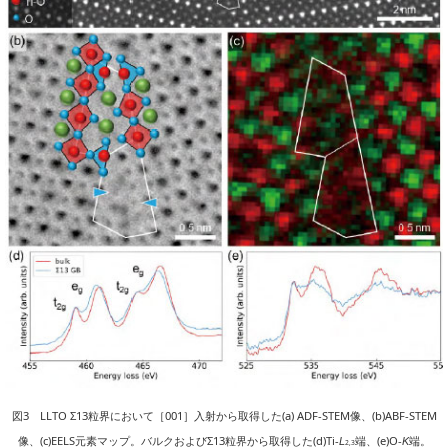
図3 LLTO Σ13粒界において［001］入射から取得した(a) ADF-STEM像、(b)ABF-STEM
像、(c)EELS元素マップ。バルクおよびΣ13粒界から取得した(d)Ti-
端、(e)O-
端。
L
K
2,3