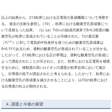
以上の結果から、Σ13粒界における正電荷の形成機構について考察す
る。 過去の文献を参照し［10］、粒界における酸素空孔形成量につ
いて見積もった結果、 （Li, La）TiO
の組成式換算でδ=0.2程度の酸
3-δ
素空孔が粒界に形成されていることが示唆された。Tiの還元量
（Ti
）に対して電気的中性条件を保つための酸素空孔形成量は
3.7+
δ=0.15であるため、過剰の酸素空孔が形成されていることが分かる。
したがって、Σ13粒界における正の帯電は、過剰な酸素空孔の形成に
よって誘起されたことが示された。また、粒界における正電荷を補償
するために、移動度の高いLiイオンの濃度が粒界近傍において減少
し、伝導度の低下が誘起されたと考えられる。したがって、粒界にお
ける酸素空孔の形成量を減少させることにより、LLTOの粒界におけ
る伝導度の向上が期待される。
４. 課題と今後の展望