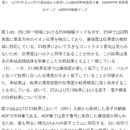
図１ LLTO Σ5 およびΣ13 双結晶から取得した(a)(b)試料表面高さ像、(c)(d)KPFM 表面電
位マップ、(e)(f)ESM振幅マップ
図１(e)、(f)に同一領域におけるESM振幅マップを示す。ESMでは試料
表面に垂直方向のイオン伝導を検出しており、像強度は伝導度の相対
値に対応している。Σ5粒界において大きなコントラスト変化は見られ
ないため、伝導度はバルクと同等であることが分かる。この結果は過
去の多結晶焼結体を対象とした分析結果ともよく一致している
［5］。一方、Σ13粒界近傍では像強度が著しく低下しており、バルク
と比べて粒界に沿った伝導度が大きく低下していることが示唆され
た。本結果は、粒界の電荷状態や伝導度が粒界構造に強く依存するこ
とを示している。続いて、Σ5およびΣ13粒界における原子・電子構造
の分析結果について示す。
図２(a)はLLTO Σ5粒界において［001］入射から取得した原子分解能
ADF-STEM像である。ADF像では原子番号に依存した像強度が得られ
るため、最も明るい輝点がLa-rich原子コラムに対応する。白い矢印で