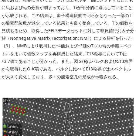
に
および
の分裂が弱まっており、Tiが部分的に還元していること
t
e
2g
g
が示唆される。この結果は、原子構造観察で明らかとなった一部のTi
の酸素配位数が減少している結果とも良く整合している。Tiの価数を
見積もるため、取得したEELSデータセットに対して非負値行列因子分
解（Nonnegative Matrix Factorization: NMF）による解析を行った
［9］。NMFにより取得した+4価および+3価のTi-
端の参照スペク
L
2,3
トルを用いて価数マップを再構成した結果、Σ13粒界においてTiは
+3.7価であることが分かった。また、図３(e)はバルクおよびΣ13粒界
から取得したO-
端である。バルクに比べてΣ13粒界ではスペクトル
K
が大きく変化しており、多くの酸素空孔の形成が示唆される。