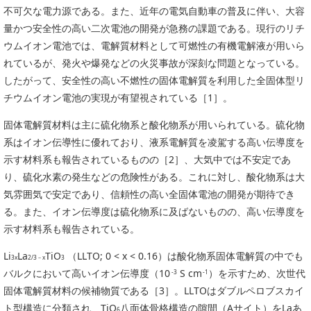
委員会活動
不可欠な電力源である。また、近年の電気自動車の普及に伴い、大容
食品
量かつ安全性の高い二次電池の開発が急務の課題である。現行のリチ
協力企業との適正取引の推進
ライフサイエンス
ウムイオン電池では、電解質材料として可燃性の有機電解液が用いら
分析用X線検査装置他PCB廃棄物処理について
イメージング
れているが、発火や爆発などの火災事故が深刻な問題となっている。
材料
したがって、安全性の高い不燃性の固体電解質を利用した全固体型リ
会員会社
チウムイオン電池の実現が有望視されている［1］。
X線・放射光
会員リスト
固体電解質材料は主に硫化物系と酸化物系が用いられている。硫化物
PICK UP
CONTENTS
系はイオン伝導性に優れており、液系電解質を凌駕する高い伝導度を
入会のご案内
示す材料系も報告されているものの［2］、大気中では不安定であ
り、硫化水素の発生などの危険性がある。これに対し、酸化物系は大
入会金・会費規程
気雰囲気で安定であり、信頼性の高い全固体電池の開発が期待でき
る。また、イオン伝導度は硫化物系に及ばないものの、高い伝導度を
ニュース＆イベント
示す材料系も報告されている。
ニュース
Li
La
TiO
（LLTO; 0 < x < 0.16）は酸化物系固体電解質の中でも
3x
2/3－x
3
プレスリリース
バルクにおいて高いイオン伝導度（10
S cm
）を示すため、次世代
-3
-1
イベント
固体電解質材料の候補物質である［3］。LLTOはダブルペロブスカイ
ト型構造に分類され、TiO
八面体骨格構造の隙間（Aサイト）をLaあ
6