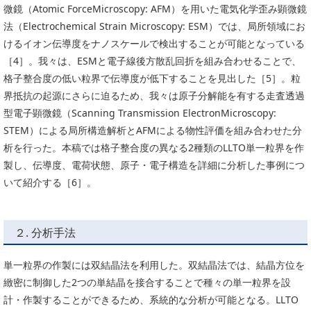
微鏡（Atomic ForceMicroscopy: AFM）を用いた電気化学歪み顕微鏡
法（Electrochemical Strain Microscopy: ESM）では、局所領域にお
けるイオン伝導度をナノスケールで検出することが可能となっている
［4］。我々は、ESMと電子線後方散乱回折を組み合わせることで、
格子整合度の低い粒界で伝導度が低下することを見出した［5］。粒
界抵抗の起源にさらに迫るため、我々は原子分解能を有する走査透過
型電子顕微鏡（Scanning Transmission ElectronMicroscopy:
STEM）による局所構造解析とAFMによる物性評価を組み合わせた分
析を行った。本稿では格子整合度の異なる2種類のLLTO単一粒界を作
製し、伝導度、電荷状態、原子・電子構造を詳細に分析した事例につ
いて紹介する［6］。
２. 分析手法
単一粒界の作製には双結晶法を利用した。双結晶法では、結晶方位を
緻密に制御した2つの単結晶を接合することで種々の単一粒界を設
計・作製することができるため、系統的な分析が可能となる。LLTO