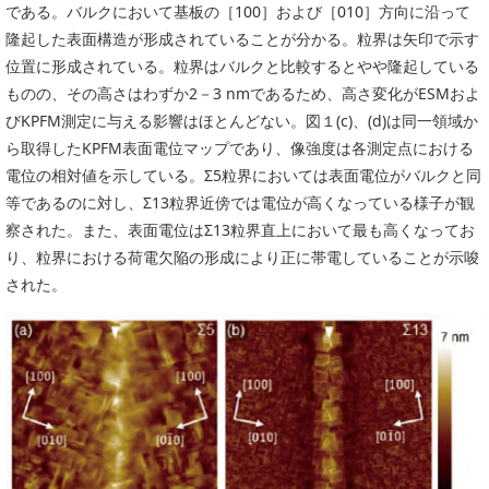
である。バルクにおいて基板の［100］および［010］方向に沿って
隆起した表面構造が形成されていることが分かる。粒界は矢印で示す
位置に形成されている。粒界はバルクと比較するとやや隆起している
ものの、その高さはわずか2－3 nmであるため、高さ変化がESMおよ
びKPFM測定に与える影響はほとんどない。図１(c)、(d)は同一領域か
ら取得したKPFM表面電位マップであり、像強度は各測定点における
電位の相対値を示している。Σ5粒界においては表面電位がバルクと同
等であるのに対し、Σ13粒界近傍では電位が高くなっている様子が観
察された。また、表面電位はΣ13粒界直上において最も高くなってお
り、粒界における荷電欠陥の形成により正に帯電していることが示唆
された。