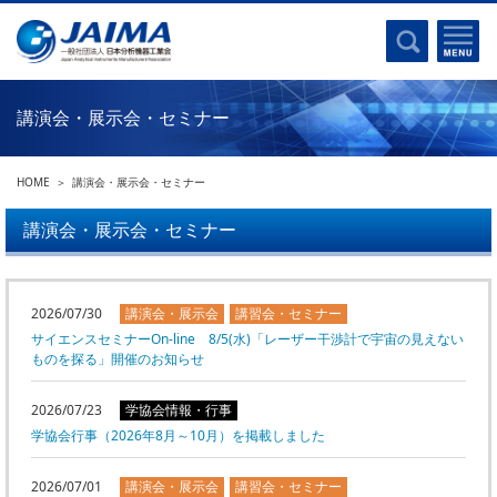
事業計画書
はじめに
沿革
電磁波(光)
コンプライアンスプログラム
Ｘ線
採用
講演会・展示会・セミナー
クロマトグラフ
パンフレット
質量分析
関連リンク
HOME
講演会・展示会・セミナー
電子顕微鏡
熱分析
講演会・展示会・セミナー
JAIMAの取り組み
電気化学
主な活動
磁気共鳴
分析機器・科学機器遺産認定
2026/07/30
講演会・展示会
講習会・セミナー
電子線応用
サイエンスセミナーOn-line 8/5(水)「レーザー干渉計で宇宙の見えない
海外交流事業
バイオ関連
ものを探る」開催のお知らせ
中小企業経営強化税制
製品含有化学物質規制 UPDATE
2026/07/23
学協会情報・行事
機器分析が支える、豊かな暮らしと産業のフロンティア
学協会行事（2026年8月～10月）を掲載しました
統計
総論・各種分析法
刊行物のご案内
2026/07/01
講演会・展示会
講習会・セミナー
環境