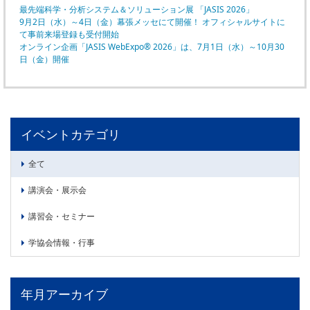
委員会活動
最先端科学・分析システム＆ソリューション展 「JASIS 2026」
食品
9月2日（水）～4日（金）幕張メッセにて開催！ オフィシャルサイトに
協力企業との適正取引の推進
て事前来場登録も受付開始
ライフサイエンス
オンライン企画「JASIS WebExpo® 2026」は、7月1日（水）～10月30
分析用X線検査装置他PCB廃棄物処理について
イメージング
日（金）開催
材料
会員会社
X線・放射光
会員リスト
イベントカテゴリ
PICK UP
CONTENTS
入会のご案内
全て
入会金・会費規程
講演会・展示会
ニュース＆イベント
講習会・セミナー
ニュース
学協会情報・行事
プレスリリース
イベント
年月アーカイブ