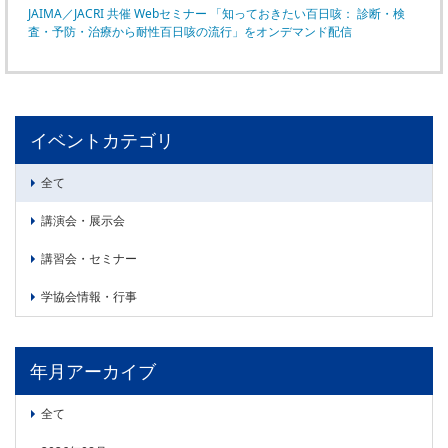
委員会活動
JAIMA／JACRI 共催 Webセミナー 「知っておきたい百日咳： 診断・検
食品
査・予防・治療から耐性百日咳の流行」をオンデマンド配信
協力企業との適正取引の推進
ライフサイエンス
分析用X線検査装置他PCB廃棄物処理について
イメージング
材料
会員会社
イベントカテゴリ
X線・放射光
会員リスト
全て
PICK UP
CONTENTS
入会のご案内
講演会・展示会
入会金・会費規程
講習会・セミナー
学協会情報・行事
ニュース＆イベント
ニュース
年月アーカイブ
プレスリリース
イベント
全て