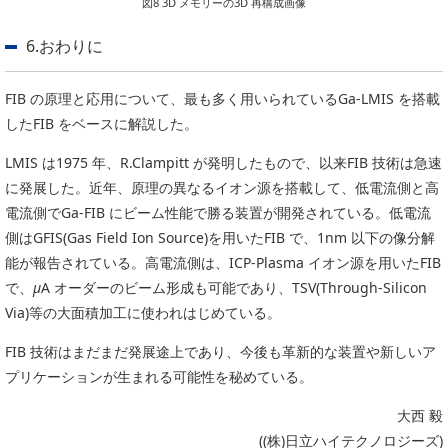
図8 3D メモリーの3D 再構成画像
6.おわりに
FIB の原理と応用について、最も多く用いられているGa-LMIS を搭載
したFIB をベースに解説した。
LMIS は1975 年、R.Clampitt が発明したもので、以来FIB 技術は急速
に発展した。近年、原理の異なるイオン源を搭載して、低電流側と高
電流側でGa-FIB にビーム性能で勝る装置が開発されている。低電流
側はGFIS(Gas Field Ion Source)を用いたFIB で、1nm 以下の像分解
能が報告されている。高電流側は、ICP-Plasma イオン源を用いたFIB
で、
μ
A オーダーのビーム形成も可能であり、TSV(Through-Silicon
Via)等の大面積加工に使われはじめている。
FIB 技術はまだまだ発展途上であり、今後も革新的な装置や新しいア
プリケーションが生まれる可能性を秘めている。
大西 毅
((株)日立ハイテクノロジーズ)