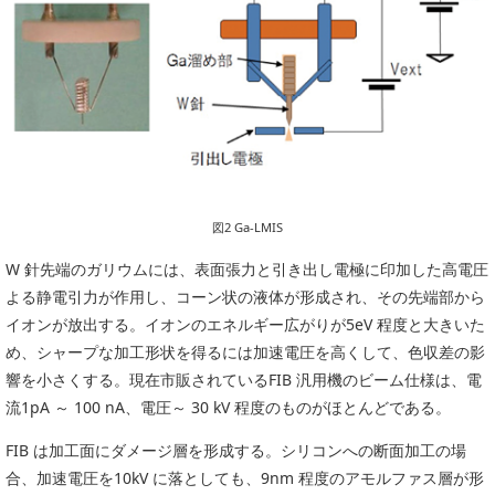
図2 Ga-LMIS
W 針先端のガリウムには、表面張力と引き出し電極に印加した高電圧
よる静電引力が作用し、コーン状の液体が形成され、その先端部から
イオンが放出する。イオンのエネルギー広がりが5eV 程度と大きいた
め、シャープな加工形状を得るには加速電圧を高くして、色収差の影
響を小さくする。現在市販されているFIB 汎用機のビーム仕様は、電
流1pA ～ 100 nA、電圧～ 30 kV 程度のものがほとんどである。
FIB は加工面にダメージ層を形成する。シリコンへの断面加工の場
合、加速電圧を10kV に落としても、9nm 程度のアモルファス層が形