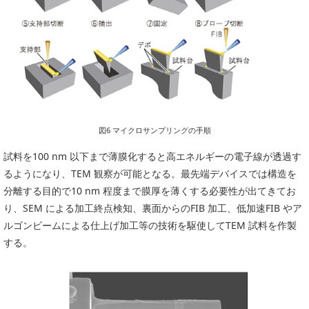
図6 マイクロサンプリングの手順
試料を100 nm 以下まで薄膜化すると高エネルギーの電子線が透過す
るようになり、TEM 観察が可能となる。最先端デバイスでは構造を
分離する目的で10 nm 程度まで膜厚を薄くする必要性が出てきてお
り、SEM による加工終点検知、裏面からのFIB 加工、低加速FIB やア
ルゴンビームによる仕上げ加工等の技術を駆使してTEM 試料を作製
する。