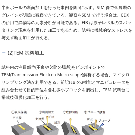
半田ボールの断面加工を行った事例を図5に示す。SIM 像で金属層の
グレインが明瞭に観察できている。観察をSEM で行う場合は、EDX
の併用で異物等の元素分析が可能である。FIB は原子レベルのスパッ
タリング現象を利用した加工であるため、試料に機械的なストレスを
与えず断面加工が行える。
(2)TEM 試料加工
試料内の注目部位(不良や欠陥の場所)をピンポイントで
TEM(Transmission Electron Micro-scope)解析する場合、マイクロ
サンプリング法が利用できる。前記FIB の3機能とマニピュレータを
組み合わせて目的部位を含む微小ブロックを摘出し、TEM 試料台に
搭載後薄膜化加工を行う。