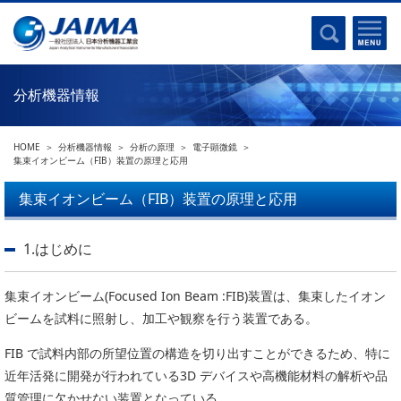
事業計画書
はじめに
沿革
電磁波(光)
コンプライアンスプログラム
Ｘ線
採用
分析機器情報
クロマトグラフ
パンフレット
質量分析
関連リンク
HOME
分析機器情報
分析の原理
電子顕微鏡
電子顕微鏡
集束イオンビーム（FIB）装置の原理と応用
熱分析
JAIMAの取り組み
集束イオンビーム（FIB）装置の原理と応用
電気化学
主な活動
磁気共鳴
1.はじめに
分析機器・科学機器遺産認定
電子線応用
海外交流事業
バイオ関連
集束イオンビーム(Focused Ion Beam :FIB)装置は、集束したイオン
中小企業経営強化税制
ビームを試料に照射し、加工や観察を行う装置である。
製品含有化学物質規制 UPDATE
機器分析が支える、豊かな暮らしと産業のフロンティア
FIB で試料内部の所望位置の構造を切り出すことができるため、特に
統計
総論・各種分析法
近年活発に開発が行われている3D デバイスや高機能材料の解析や品
刊行物のご案内
環境
質管理に欠かせない装置となっている。