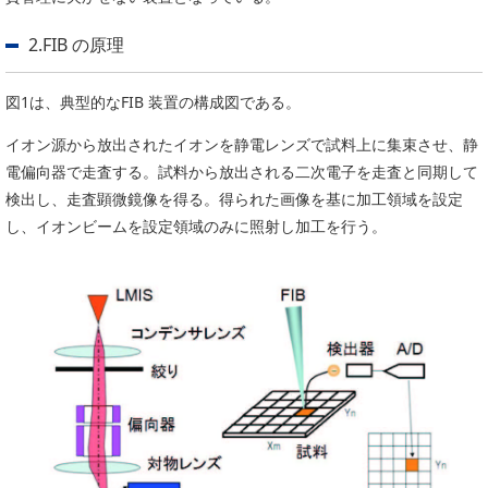
委員会活動
食品
2.FIB の原理
協力企業との適正取引の推進
ライフサイエンス
分析用X線検査装置他PCB廃棄物処理について
イメージング
図1は、典型的なFIB 装置の構成図である。
材料
会員会社
イオン源から放出されたイオンを静電レンズで試料上に集束させ、静
X線・放射光
電偏向器で走査する。試料から放出される二次電子を走査と同期して
会員リスト
検出し、走査顕微鏡像を得る。得られた画像を基に加工領域を設定
PICK UP
CONTENTS
し、イオンビームを設定領域のみに照射し加工を行う。
入会のご案内
入会金・会費規程
ニュース＆イベント
ニュース
プレスリリース
イベント