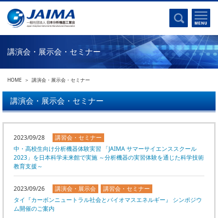
事業計画書
はじめに
沿革
電磁波(光)
コンプライアンスプログラム
Ｘ線
採用
講演会・展示会・セミナー
クロマトグラフ
パンフレット
質量分析
関連リンク
HOME
講演会・展示会・セミナー
電子顕微鏡
熱分析
講演会・展示会・セミナー
JAIMAの取り組み
電気化学
主な活動
磁気共鳴
分析機器・科学機器遺産認定
2023/09/28
講習会・セミナー
電子線応用
中・高校生向け分析機器体験実習 「JAIMA サマーサイエンススクール
海外交流事業
バイオ関連
2023」を日本科学未来館で実施 ～分析機器の実習体験を通じた科学技術
中小企業経営強化税制
教育支援～
製品含有化学物質規制 UPDATE
機器分析が支える、豊かな暮らしと産業のフロンティア
2023/09/26
講演会・展示会
講習会・セミナー
統計
タイ『カーボンニュートラル社会とバイオマスエネルギー』 シンポジウ
総論・各種分析法
刊行物のご案内
ム開催のご案内
環境