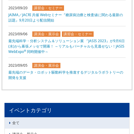
委員会活動
食品
2023/09/20
講習会・セミナー
協力企業との適正取引の推進
JAIMA／JACRI 共催 Webセミナー『糖尿病治療と検査値に関わる最新の
ライフサイエンス
話題』9月20日より配信開始
分析用X線検査装置他PCB廃棄物処理について
イメージング
材料
2023/09/06
講演会・展示会
講習会・セミナー
会員会社
最先端科学・分析システム＆ソリューション展 『JASIS 2023』が9月6日
X線・放射光
(水)から幕張メッセで開幕！ ～リアルもバーチャルも見逃せない！JASIS
会員リスト
®
WebExpo
同時開催中～
PICK UP
CONTENTS
入会のご案内
2023/09/05
講演会・展示会
最先端のデータ・ロボット駆動科学を推進するデジタルラボラトリーの
入会金・会費規程
開発を支援
ニュース＆イベント
ニュース
イベントカテゴリ
プレスリリース
イベント
全て