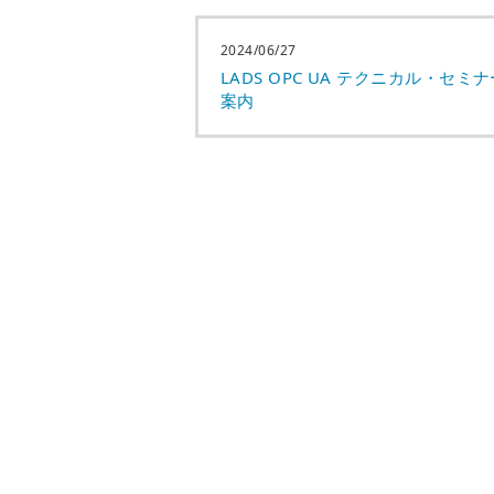
2024/06/27
LADS OPC UA テクニカル・セ
案内