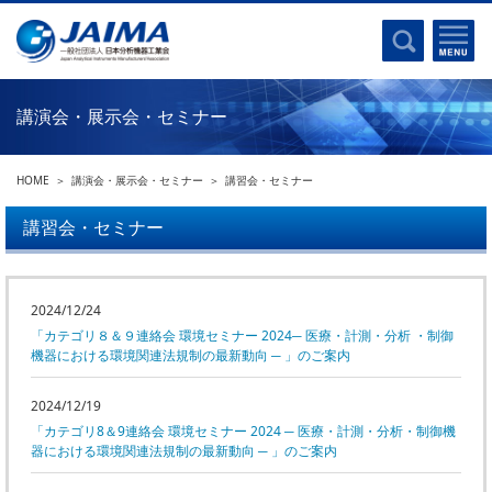
事業計画書
はじめに
沿革
電磁波(光)
コンプライアンスプログラム
Ｘ線
採用
講演会・展示会・セミナー
クロマトグラフ
パンフレット
質量分析
関連リンク
HOME
講演会・展示会・セミナー
講習会・セミナー
電子顕微鏡
熱分析
講習会・セミナー
JAIMAの取り組み
電気化学
主な活動
磁気共鳴
分析機器・科学機器遺産認定
2024/12/24
電子線応用
「カテゴリ８＆９連絡会 環境セミナー 2024─ 医療・計測・分析 ・制御
海外交流事業
バイオ関連
機器における環境関連法規制の最新動向 ─ 」のご案内
中小企業経営強化税制
製品含有化学物質規制 UPDATE
2024/12/19
機器分析が支える、豊かな暮らしと産業のフロンティア
「カテゴリ8＆9連絡会 環境セミナー 2024 ─ 医療・計測・分析・制御機
統計
器における環境関連法規制の最新動向 ─ 」のご案内
総論・各種分析法
刊行物のご案内
環境