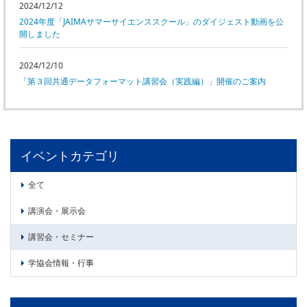
2024/12/12
委員会活動
食品
2024年度「JAIMAサマーサイエンススクール」のダイジェスト動画を公
協力企業との適正取引の推進
開しました
ライフサイエンス
分析用X線検査装置他PCB廃棄物処理について
イメージング
2024/12/10
材料
「第３回共通データフォーマット講習会（実践編）」開催のご案内
会員会社
X線・放射光
会員リスト
PICK UP
CONTENTS
入会のご案内
イベントカテゴリ
入会金・会費規程
全て
ニュース＆イベント
講演会・展示会
講習会・セミナー
ニュース
プレスリリース
学協会情報・行事
イベント