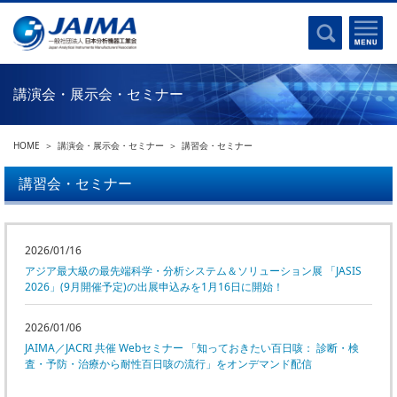
事業計画書
はじめに
沿革
電磁波(光)
コンプライアンスプログラム
Ｘ線
採用
講演会・展示会・セミナー
クロマトグラフ
パンフレット
質量分析
関連リンク
HOME
講演会・展示会・セミナー
講習会・セミナー
電子顕微鏡
熱分析
講習会・セミナー
JAIMAの取り組み
電気化学
主な活動
磁気共鳴
分析機器・科学機器遺産認定
2026/01/16
電子線応用
アジア最大級の最先端科学・分析システム＆ソリューション展 「JASIS
海外交流事業
バイオ関連
2026」(9月開催予定)の出展申込みを1月16日に開始！
中小企業経営強化税制
製品含有化学物質規制 UPDATE
2026/01/06
機器分析が支える、豊かな暮らしと産業のフロンティア
JAIMA／JACRI 共催 Webセミナー 「知っておきたい百日咳： 診断・検
統計
査・予防・治療から耐性百日咳の流行」をオンデマンド配信
総論・各種分析法
刊行物のご案内
環境