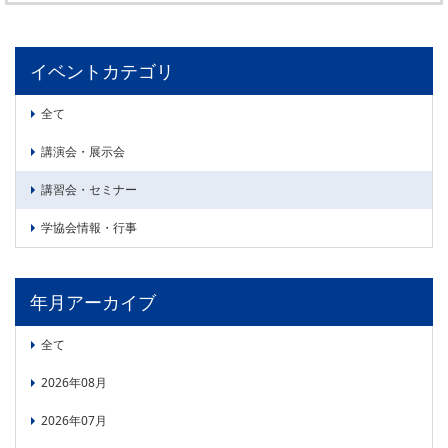
委員会活動
食品
協力企業との適正取引の推進
ライフサイエンス
イベントカテゴリ
分析用X線検査装置他PCB廃棄物処理について
イメージング
材料
全て
会員会社
X線・放射光
講演会・展示会
会員リスト
講習会・セミナー
PICK UP
CONTENTS
入会のご案内
学協会情報・行事
入会金・会費規程
年月アーカイブ
ニュース＆イベント
全て
ニュース
プレスリリース
2026年08月
イベント
2026年07月