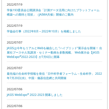
2022/07/19
学振193委員会公開講演会「計測データ活用に向けたプラットフォーム
構築への期待と現状」（JAIMA共催）開催のご案内
2022/07/19
学協会行事（2022年8月～2022年10月）を掲載しました
2022/07/07
JASISは今年もリアルとWebを融合した “ハイブリッド”展示会を開催！ 出
展社ブースや人気講演・セミナー動画を多数掲載、 Web展示会【JASIS
®
WebExpo
2022-2023】が7月6日に開幕
2022/07/07
最先端の生命科学情報を発信「日中科学者フォーラム – 生命科学」 2022
年7月20日(水)、中国・儀器信息網と共同開催
2022/07/06
®
JASIS WebExpo
2022-2023 開幕しました
2022/07/06