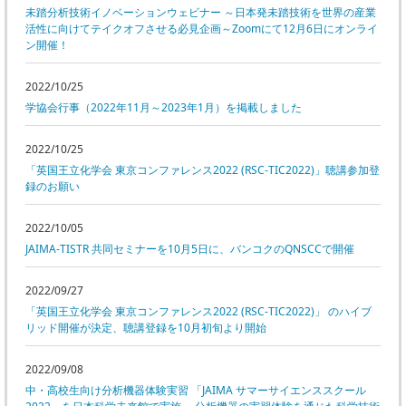
委員会活動
未踏分析技術イノベーションウェビナー ～日本発未踏技術を世界の産業
食品
活性に向けてテイクオフさせる必見企画～Zoomにて12月6日にオンライ
協力企業との適正取引の推進
ン開催！
ライフサイエンス
分析用X線検査装置他PCB廃棄物処理について
イメージング
2022/10/25
材料
学協会行事（2022年11月～2023年1月）を掲載しました
会員会社
X線・放射光
会員リスト
2022/10/25
「英国王立化学会 東京コンファレンス2022 (RSC-TIC2022)」聴講参加登
PICK UP
CONTENTS
録のお願い
入会のご案内
2022/10/05
入会金・会費規程
JAIMA-TISTR 共同セミナーを10月5日に、バンコクのQNSCCで開催
ニュース＆イベント
2022/09/27
「英国王立化学会 東京コンファレンス2022 (RSC-TIC2022)」 のハイブ
ニュース
リッド開催が決定、聴講登録を10月初旬より開始
プレスリリース
イベント
2022/09/08
中・高校生向け分析機器体験実習 「JAIMA サマーサイエンススクール