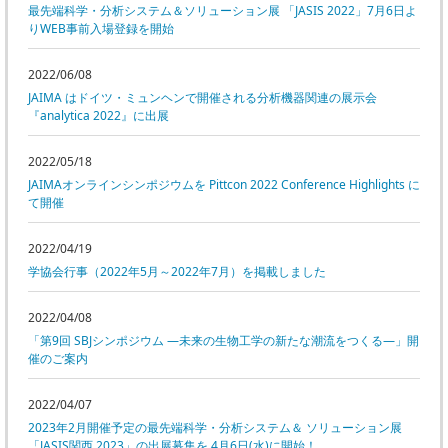
最先端科学・分析システム＆ソリューション展 「JASIS 2022」
7月6日
よ
りWEB事前入場登録を開始
2022/06/08
JAIMA はドイツ・ミュンヘンで開催される分析機器関連の展示会
『analytica 2022』に出展
2022/05/18
JAIMAオンラインシンポジウムを Pittcon 2022 Conference Highlights に
て開催
2022/04/19
学協会行事（2022年5月～2022年7月）を掲載しました
2022/04/08
「第9回 SBJシンポジウム ―未来の生物工学の新たな潮流をつくる―」開
催のご案内
2022/04/07
2023年2月開催予定の最先端科学・分析システム＆ ソリューション展
「JASIS関西 2023」の出展募集を 4月6日(水)に開始！