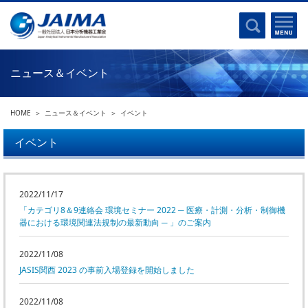
事業計画書
はじめに
沿革
電磁波(光)
コンプライアンスプログラム
Ｘ線
採用
ニュース＆イベント
クロマトグラフ
パンフレット
質量分析
関連リンク
HOME
ニュース＆イベント
イベント
電子顕微鏡
熱分析
イベント
JAIMAの取り組み
電気化学
主な活動
磁気共鳴
分析機器・科学機器遺産認定
2022/11/17
電子線応用
「カテゴリ8＆9連絡会 環境セミナー 2022 ─ 医療・計測・分析・制御機
海外交流事業
バイオ関連
器における環境関連法規制の最新動向 ─ 」のご案内
中小企業経営強化税制
製品含有化学物質規制 UPDATE
2022/11/08
機器分析が支える、豊かな暮らしと産業のフロンティア
JASIS関西 2023 の事前入場登録を開始しました
統計
総論・各種分析法
刊行物のご案内
2022/11/08
環境