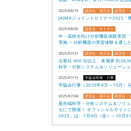
2025/08/19
講演会・展示会
講習会・
JAIMAジョイントセミナー202
2025/08/05
講習会・セミナー
中・高校生向け分析機器体験実習 「J
実施 ～分析機器の実習体験を通じ
2025/07/31
講演会・展示会
講習会・
出展社 400 社以上、来場者 約24
科学・分析システム＆ソリューション展
2025/07/15
学協会情報・行事
学協会行事（2025年8月～10月）
2025/07/04
講演会・展示会
講習会・
最先端科学・分析システム＆ソリューシ
セにて開催！ オフィシャルサイトにて
2025」は、7月4日（金）～10月