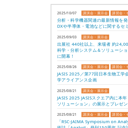
2025/10/07
講演会・展示会
講習会・
分析・科学機器関連の最新情報を発信する
DXや半導体・電池などに関するセ
2025/09/03
講演会・展示会
出展社 440社以上、来場者 約24
科学・分析システム＆ソリューション展 
に開幕！
2025/08/26
講演会・展示会
講習会・
JASIS 2025／第77回日本
学アライアンス企画
2025/08/21
講演会・展示会
JASIS 2025 JASISスクエ
ソリューション」の展示とプレゼン
2025/08/21
講演会・展示会
講習会・
「RSC-JAIMA Symposium on An
術誌「Analyst」発刊150周年 記