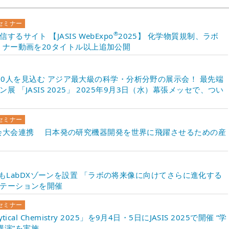
セミナー
®
サイト 【JASIS WebExpo
2025】 化学物質規制、ラボ
ミナー動画を20タイトル以上追加公開
,000人を見込む アジア最大級の科学・分析分野の展示会！ 最先端
「JASIS 2025」 2025年9月3日（水）幕張メッセで、つい
セミナー
生物工学会大会連携 日本発の研究機器開発を世界に飛躍させるための産
ア内に本年もLabDXゾーンを設置 「ラボの将来像に向けてさらに進化する
テーションを開催
セミナー
alytical Chemistry 2025」を9月4日・5日にJASIS 2025で開催 “学
念講演”を実施