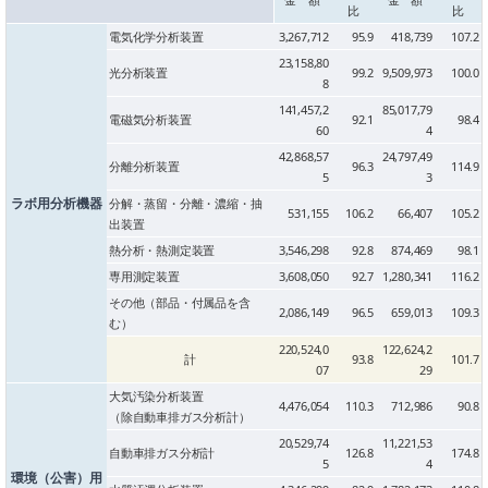
委員会活動
比
比
食品
電気化学分析装置
3,267,712
95.9
418,739
107.2
協力企業との適正取引の推進
ライフサイエンス
23,158,80
光分析装置
99.2
9,509,973
100.0
分析用X線検査装置他PCB廃棄物処理について
8
イメージング
141,457,2
85,017,79
電磁気分析装置
92.1
98.4
材料
会員会社
60
4
X線・放射光
42,868,57
24,797,49
分離分析装置
96.3
114.9
会員リスト
5
3
ラボ用分析機器
分解・蒸留・分離・濃縮・抽
531,155
106.2
66,407
105.2
PICK UP
CONTENTS
出装置
入会のご案内
熱分析・熱測定装置
3,546,298
92.8
874,469
98.1
入会金・会費規程
専用測定装置
3,608,050
92.7
1,280,341
116.2
その他（部品・付属品を含
2,086,149
96.5
659,013
109.3
む）
ニュース＆イベント
220,524,0
122,624,2
計
93.8
101.7
07
29
ニュース
大気汚染分析装置
4,476,054
110.3
712,986
90.8
プレスリリース
（除自動車排ガス分析計）
イベント
20,529,74
11,221,53
自動車排ガス分析計
126.8
174.8
5
4
環境（公害）用