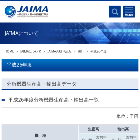
事業計画書
はじめに
沿革
電磁波(光)
コンプライアンスプログラム
Ｘ線
採用
JAIMAについて
クロマトグラフ
パンフレット
質量分析
関連リンク
HOME
JAIMAについて
JAIMAの取り組み
統計
平成26年度
電子顕微鏡
熱分析
平成26年度
JAIMAの取り組み
電気化学
主な活動
磁気共鳴
分析機器生産高・輸出高データ
分析機器・科学機器遺産認定
電子線応用
海外交流事業
平成26年度分析機器生産高・輸出高一覧
バイオ関連
中小企業経営強化税制
製品含有化学物質規制 UPDATE
機器分析が支える、豊かな暮らしと産業のフロンティア
単位：千円
統計
総論・各種分析法
生産高
輸出高
刊行物のご案内
機 種
対前年
対前年
環境
金 額
金 額