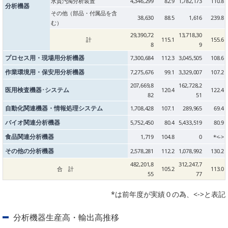
水質汚濁分析装置
4,346,299
82.9
1,782,173
110.8
分析機器
PICK UP
CONTENTS
その他（部品・付属品を含
38,630
88.5
1,616
239.8
む）
29,390,72
13,718,30
計
115.1
155.6
8
9
プロセス用・現場用分析機器
7,300,684
112.3
3,045,505
108.6
作業環境用・保安用分析機器
7,275,676
99.1
3,329,007
107.2
207,669,8
162,728,2
医用検査機器･システム
120.4
122.4
82
51
自動化関連機器・情報処理システム
1,708,428
107.1
289,965
69.4
バイオ関連分析機器
5,752,450
80.4
5,433,519
80.9
食品関連分析機器
1,719
104.8
0
*<->
その他の分析機器
2,578,281
112.2
1,078,992
130.2
482,201,8
312,247,7
合 計
105.2
113.0
55
77
*は前年度が実績０の為、<->と表記
分析機器生産高・輸出高推移