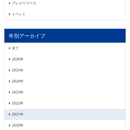
委員会活動
プレスリリース
食品
協力企業との適正取引の推進
イベント
ライフサイエンス
分析用X線検査装置他PCB廃棄物処理について
イメージング
材料
年別アーカイブ
会員会社
X線・放射光
会員リスト
全て
PICK UP
CONTENTS
2026年
入会のご案内
2025年
入会金・会費規程
2024年
ニュース＆イベント
2023年
ニュース
2022年
プレスリリース
2021年
イベント
2020年