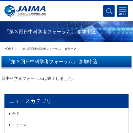
事業計画書
はじめに
沿革
電磁波(光)
コンプライアンスプログラム
Ｘ線
採用
「第３回日中科学者フォーラム」 参加申込
クロマトグラフ
パンフレット
質量分析
関連リンク
HOME
「第３回日中科学者フォーラム」 参加申込
電子顕微鏡
熱分析
「第３回日中科学者フォーラム」 参加申込
JAIMAの取り組み
電気化学
主な活動
日中科学者フォーラムは終了しました。
磁気共鳴
分析機器・科学機器遺産認定
電子線応用
海外交流事業
バイオ関連
ニュースカテゴリ
中小企業経営強化税制
製品含有化学物質規制 UPDATE
機器分析が支える、豊かな暮らしと産業のフロンティア
全て
統計
総論・各種分析法
ニュース
刊行物のご案内
環境