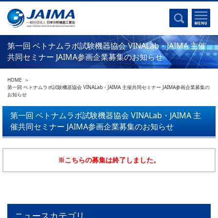
事業計画書
はじめに
沿革
電磁波(光)
コンプライアンスプログラム
Ｘ線
第一回 ベトナムラボ試験機器協会 VINALab・JAIMA 主催
採用
クロマトグラフ
共同セミナー JAIMA参画企業募集のお知らせ
パンフレット
質量分析
関連リンク
HOME
電子顕微鏡
第一回 ベトナムラボ試験機器協会 VINALab・JAIMA 主催共同セミナー JAIMA参画企業募集の
お知らせ
熱分析
JAIMAの取り組み
電気化学
第一回 ベトナムラボ試験機器協会 VINALab・JAIMA 主
主な活動
催共同セミナー JAIMA参画企業募集のお知らせ
磁気共鳴
分析機器・科学機器遺産認定
電子線応用
海外交流事業
バイオ関連
※こちらの募集は終了しました。
中小企業経営強化税制
製品含有化学物質規制 UPDATE
機器分析が支える、豊かな暮らしと産業のフロンティア
統計
総論・各種分析法
刊行物のご案内
ニュースカテゴリ
環境