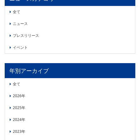
委員会活動
食品
全て
協力企業との適正取引の推進
ライフサイエンス
分析用X線検査装置他PCB廃棄物処理について
ニュース
イメージング
材料
プレスリリース
会員会社
X線・放射光
イベント
会員リスト
PICK UP
CONTENTS
入会のご案内
年別アーカイブ
入会金・会費規程
全て
ニュース＆イベント
2026年
2025年
ニュース
プレスリリース
2024年
イベント
2023年