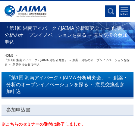
事業計画書
はじめに
沿革
電磁波(光)
コンプライアンスプログラム
Ｘ線
「第1回 湘南アイパーク / JAIMA 分析研究会」 ～ 創薬・
採用
クロマトグラフ
分析のオープンイノベーションを探る ～ 意見交換会参加
パンフレット
申込
質量分析
関連リンク
電子顕微鏡
HOME
「第1回 湘南アイパーク / JAIMA 分析研究会」 ～ 創薬・分析のオープンイノベーションを探
熱分析
JAIMAの取り組み
る ～ 意見交換会参加申込
電気化学
主な活動
「第1回 湘南アイパーク / JAIMA 分析研究会」 ～ 創薬・
磁気共鳴
分析のオープンイノベーションを探る ～ 意見交換会参
分析機器・科学機器遺産認定
電子線応用
加申込
海外交流事業
バイオ関連
中小企業経営強化税制
参加申込書
製品含有化学物質規制 UPDATE
機器分析が支える、豊かな暮らしと産業のフロンティア
統計
総論・各種分析法
※こちらのセミナーの受付は終了しました。
刊行物のご案内
環境