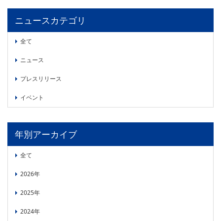
委員会活動
食品
ニュースカテゴリ
協力企業との適正取引の推進
ライフサイエンス
分析用X線検査装置他PCB廃棄物処理について
イメージング
全て
材料
会員会社
ニュース
X線・放射光
プレスリリース
会員リスト
イベント
PICK UP
CONTENTS
入会のご案内
入会金・会費規程
年別アーカイブ
ニュース＆イベント
全て
ニュース
2026年
プレスリリース
2025年
イベント
2024年