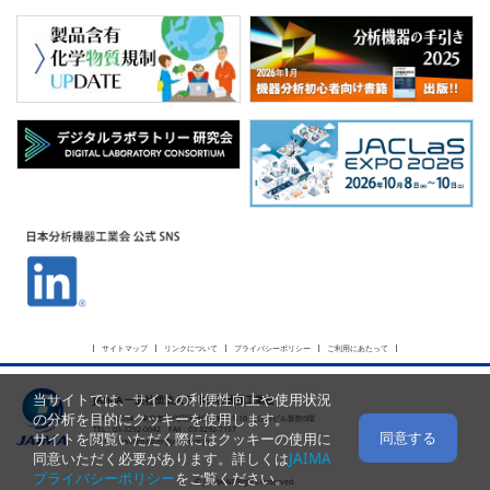
サイトマップ
リンクについて
プライバシーポリシー
ご利用にあたって
当サイトでは、サイトの利便性向上や使用状況
JAIMA 一般社団法人 日本分析機器工業会
の分析を目的にクッキーを使用します。
〒101-0054 東京都千代田区神田錦町2-5-16 名古路ビル新館6階
TEL : 03-3292-0642 FAX : 03-3292-7157
同意する
サイトを閲覧いただく際にはクッキーの使用に
E-mail :
webmaster@jaima.or.jp
同意いただく必要があります。詳しくは
JAIMA
プライバシーポリシー
をご覧ください。
© JAIMA All Rights Reserved.